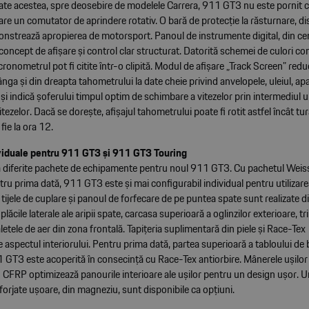
oate acestea, spre deosebire de modelele Carrera, 911 GT3 nu este pornit c
are un comutator de aprindere rotativ. O bară de protecție la răsturnare, di
nstrează apropierea de motorsport. Panoul de instrumente digital, din cen
concept de afișare și control clar structurat. Datorită schemei de culori co
cronometrul pot fi citite într-o clipită. Modul de afișare „Track Screen” redu
tânga și din dreapta tahometrului la date cheie privind anvelopele, uleiul, apa
și indică șoferului timpul optim de schimbare a vitezelor prin intermediul u
tezelor. Dacă se dorește, afișajul tahometrului poate fi rotit astfel încât tur
ie la ora 12.
viduale pentru 911 GT3 și 911 GT3 Touring
 diferite pachete de echipamente pentru noul 911 GT3. Cu pachetul Wei
tru prima dată, 911 GT3 este și mai configurabil individual pentru utilizarea
, tijele de cuplare și panoul de forfecare de pe puntea spate sunt realizate di
 plăcile laterale ale aripii spate, carcasa superioară a oglinzilor exterioare, t
paletele de aer din zona frontală. Tapițeria suplimentară din piele și Race-Tex
aspectul interiorului. Pentru prima dată, partea superioară a tabloului de 
 GT3 este acoperită în consecință cu Race-Tex antiorbire. Mânerele ușilor 
 CFRP optimizează panourile interioare ale ușilor pentru un design ușor. Un
forjate ușoare, din magneziu, sunt disponibile ca opțiuni.