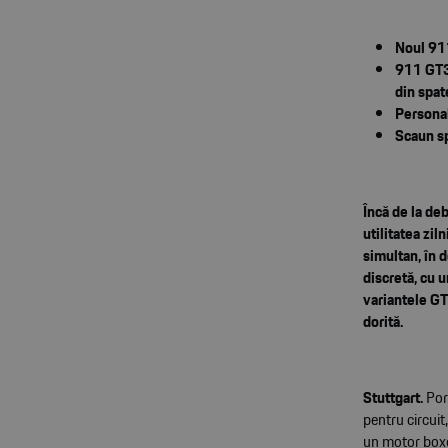
Noul 911
911 GT3 
din spat
Persona
Scaun sp
Încă de la de
utilitatea zil
simultan, în d
discretă, cu 
variantele GT3
dorită.
Stuttgart.
Por
pentru circuit
un motor boxe