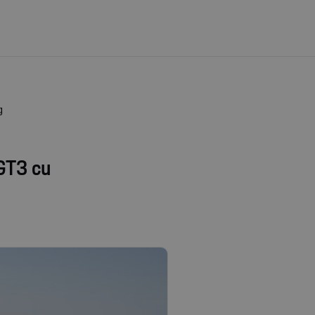
g
 GT3 cu