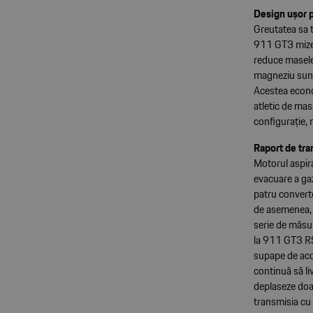
Design ușor p
Greutatea sa t
911 GT3 mizeaz
reduce masele
magneziu sunt
Acestea econo
atletic de mas
configurație,
Raport de tra
Motorul aspira
evacuare a gaz
patru converto
de asemenea, u
serie de măsur
la 911 GT3 RS 
supape de acce
continuă să l
deplaseze doar
transmisia cu 