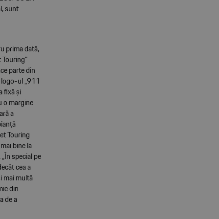
l, sunt
u prima dată,
t Touring”
ce parte din
n logo-ul „911
 fixă și
cu o margine
ară a
bianță
et Touring
 mai bine la
 „În special pe
 decât cea a
i mai multă
mic din
a de a