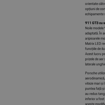
orientate cătr
opțiuni de con
echipamente st
911 GT3 cu s
Noile modele 
adaptată. În a
aripioarele mo
Matrix LED re
funcțiile de i
Acest lucru pe
prizele de aer
laterale unghi
Porsche utiliz
aerodinamică,
viteze mari și
puntea față și
au redus tanga
inferior a fos
aceste modifi