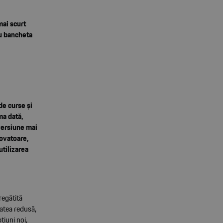
mai scurt
ru bancheta
de curse și
ma dată,
 versiune mai
novatoare,
utilizarea
regătită
tatea redusă,
iuni noi,