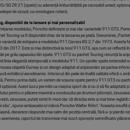
315/30 ZR 21 (spate) cu aderență îmbunătățită pe carosabil umed; opționa
velope de circuit, cu omologare rutieră.
g, disponibil de la lansare și mai personalizabil
mbarea modelului, Porsche definește și mai clar variantele 911 GT3. Pentr
et Touring va fi disponibil chiar de la lansarea pe piață. Denumirea „Pache
 o variantă de echipare a modelului 911 Carrera RS 2.7 din 1973. Acesta fa
 din 2017. Este și mai distinctivă la noul 911 GT3, așa cum se reflectă î
e pe grila capacului din spate. 911 GT3 cu pachet Touring renunță la aripa
el linia elegantă atemporală a modelului 911. Un spoiler spate extensibil 
imoasa clapetă Gurney și un design adaptat al aripioarelor pe partea inferio
gură echilibrul aerodinamic. Interiorul din piele de înaltă calitate oferă o am
ică. Pentru prima dată, un sistem de scaune spate pentru 911 GT3 cu pach
l opțional. Acest lucru permite ca mașina sport de zi cu zi să fie adaptată și
ntului pentru o plăcere maximă a condusului pe drumuri pitorești, sinuoase.
rești, sinuoase, puteți simți în mod clar că direcția este și mai bine reglată
i său”, spune ambasadorul mărcii Porsche Walter Röhrl. "Aceasta insuflă ș
așină, deoarece răspunde mai calm din poziția centrală, fără a-și pierde ni
e asemenea, raportul de transmisie mai scurt sporește semnificativ plăcere