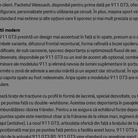
e client. Pachetul Weissach, disponibil pentru prima dată pe 911 GT3, ofer
figurare, personalizate pentru utilizarea pe circuit. În plus, mașina sport vi
andard mai extinse și alte opțiuni care îi sporesc și mai mult precizia și sp
til modern
911 GT3 prezintă un design mai accentuat în față și în spate, precum și o
mbele variante, difuzorul frontal reconturat, forma rafinată a buzei spoilerul
dificate, de sub caroserie, sporesc deportanța și optimizează fluxul de aer.
desenate, disponibile pe 911 GT3 cu un inel de accent alb opțional, combi
luminare ale modelului 911 și elimină nevoia de lumini suplimentare în șorțul
rmite o zonă de admisie a aerului mărită și un aspect clar structurat. În spa
 și capota spate au fost redesenate. Aripa spate a modelului 911 GT3 are no
ulare.
ează brațe de tracțiune cu profil în formă de lacrimă, special dezvoltate, cu
 pe puntea față cu double-wishbone. Acestea cresc deportanța în pasajele r
 îmbunătățesc răcirea frânelor. Pentru a se asigura că echilibrul forței depor
 puntea spate este menținut chiar și la frânarea de la viteze mari, inginerii 
jul (antidive). La noul 911 GT3, articulația sferică din față a brațului de tr
t poziționată mai jos pe puntea față pentru a facilita acest lucru. 911 GT3 
cări de la actualul 911 GT3 RS. 911 GT3 vine standard cu anvelope spor