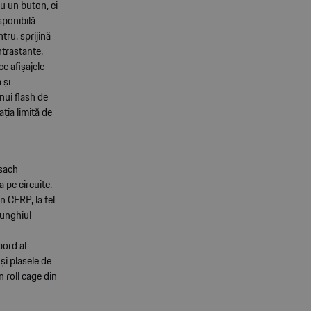
u un buton, ci
sponibilă
tru, sprijină
ntrastante,
ce afișajele
 și
nui flash de
ația limită de
ssach
 pe circuite.
n CFRP, la fel
riunghiul
bord al
și plasele de
 roll cage din