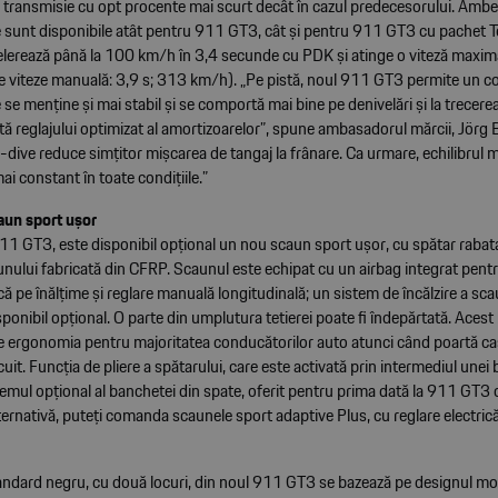
e transmisie cu opt procente mai scurt decât în cazul predecesorului. Ambe
ze sunt disponibile atât pentru 911 GT3, cât și pentru 911 GT3 cu pachet T
erează până la 100 km/h în 3,4 secunde cu PDK și atinge o viteză maxi
e viteze manuală: 3,9 s; 313 km/h). „Pe pistă, noul 911 GT3 permite un co
se menține și mai stabil și se comportă mai bine pe denivelări și la trecere
tă reglajului optimizat al amortizoarelor”, spune ambasadorul mărcii, Jörg
-dive reduce simțitor mișcarea de tangaj la frânare. Ca urmare, echilibrul 
ai constant în toate condițiile.”
aun sport ușor
1 GT3, este disponibil opțional un nou scaun sport ușor, cu spătar rabatab
nului fabricată din CFRP. Scaunul este echipat cu un airbag integrat pentr
ică pe înălțime și reglare manuală longitudinală; un sistem de încălzire a scau
sponibil opțional. O parte din umplutura tetierei poate fi îndepărtată. Acest
 ergonomia pentru majoritatea conducătorilor auto atunci când poartă ca
ircuit. Funcția de pliere a spătarului, care este activată prin intermediul unei
temul opțional al banchetei din spate, oferit pentru prima dată la 911 GT3
ternativă, puteți comanda scaunele sport adaptive Plus, cu reglare electric
andard negru, cu două locuri, din noul 911 GT3 se bazează pe designul m