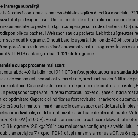
e întreaga suprafață
otală redusă contribuie la manevrabilitatea agilă și directă a modelului 9
ă totul pe designul ușor. Un nou model de roți, din aluminiu ușor, de culo
 nesuspendate cu peste 1,5 kg în comparație cu modelul anterior. Opțional
 disponibile cu pachetul Weissach sau cu pachetul Leichtbau (greutate r
misesc nouă kilograme. O nouă baterie ușoară, litiu-ion de 40 Ah, contribu
ă corporală prin reducerea a încă aproximativ patru kilograme. În cea mai 
 noul 911 GT3 cântărește doar 1.420 de kilograme.
nsmisie cu opt procente mai scurt
t natural, de 4,0 litri, din noul 911 GT3 a fost proiectat pentru standardel
elor de eșapament, semnificativ mai stricte, și echipat cu două filtre de par
are catalitice. Cu acest sistem extrem de puternic de control al emisiilor, 
n peisaj sonor captivant. Puterea motorului boxer cu șase cilindri a fost a
i de optimizare. Capetele cilindrilor au fost revizuite, iar arborele cu came, 
oferă performanțe și mai dinamice în gama superioară de turații. În plus, s
lerație individuale, cu debit optimizat, și răcitoare de ulei optimizate. Mot
ivreze 375 kW (510 CP). Acest lucru înseamnă că fiecare kilowatt al motoru
 3,8 kilograme (2,8 kg/PS) în cea mai ușoară configurație a vehiculului. În
dublu ambreiaj cu 7 trepte (PDK), cât și transmisia manuală GT, cu 6 trept