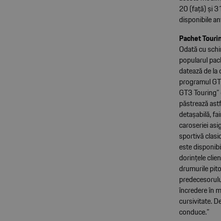
20 (față) și 
disponibile an
Pachet Tourin
Odată cu schi
popularul pach
datează de la
programul GT3
GT3 Touring” d
păstrează astf
detașabilă, fa
caroseriei asi
sportivă clas
este disponibi
dorințele clie
drumurile pito
predecesorulu
încredere în m
cursivitate. D
conduce.”