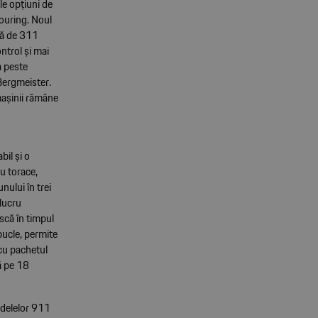
le opțiuni de
ouring. Noul
mă de 311
ntrol și mai
a peste
 Bergmeister.
mașinii rămâne
il și o
u torace,
nului în trei
 lucru
scă în timpul
 bucle, permite
 cu pachetul
ă pe 18
odelelor 911