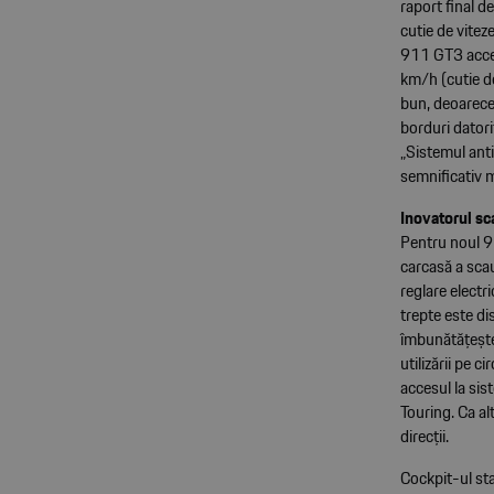
raport final d
cutie de vite
911 GT3 accel
km/h (cutie d
bun, deoarece 
borduri datori
„Sistemul anti
semnificativ m
Inovatorul sc
Pentru noul 91
carcasă a scau
reglare electr
trepte este di
îmbunătățește
utilizării pe c
accesul la sis
Touring. Ca al
direcții.
Cockpit-ul st