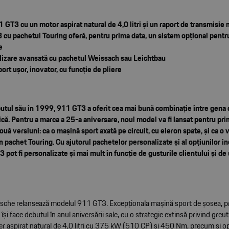
 GT3 cu un motor aspirat natural de 4,0 litri și un raport de transmisie 
cu pachetul Touring oferă, pentru prima data, un sistem opțional pent
e
lizare avansată cu pachetul Weissach sau Leichtbau
ort ușor, inovator, cu funcție de pliere
butul său în 1999, 911 GT3 a oferit cea mai bună combinație între gena 
nică. Pentru a marca a 25-a aniversare, noul model va fi lansat pentru pri
ouă versiuni: ca o mașină sport axată pe circuit, cu eleron spate, și ca o
un pachet Touring. Cu ajutorul pachetelor personalizate și al opțiunilor i
 pot fi personalizate și mai mult în funcție de gusturile clientului și de 
sche relansează modelul 911 GT3. Excepționala mașină sport de șosea, p
, își face debutul în anul aniversării sale, cu o strategie extinsă privind greu
r aspirat natural de 4,0 litri cu 375 kW (510 CP) și 450 Nm, precum și opț