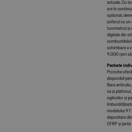
actuale. Cu t
are în continu
optional, demo
șoferul cu un 
turometrul și 
digitale din s
combustibilul 
schimbare a vi
9.000 rpm să f
Pachete indi
Porsche oferă
disponibil pen
Bara antiruliu
ca și plafonul,
oglinzilor și 
îmbunătățește 
modelului 911
depozitare din
CFRP și jante 