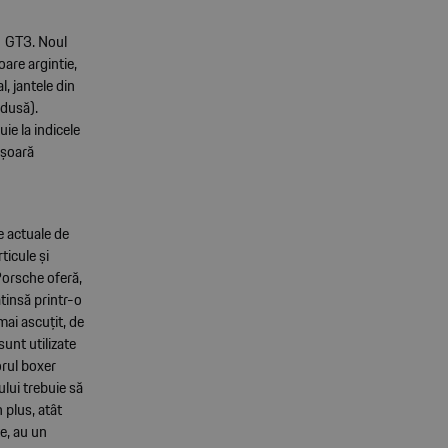
11 GT3. Noul
are argintie,
, jantele din
edusă).
ie la indicele
ușoară
e actuale de
ticule și
Porsche oferă,
tinsă printr-o
mai ascuțit, de
unt utilizate
orul boxer
lui trebuie să
 plus, atât
e, au un