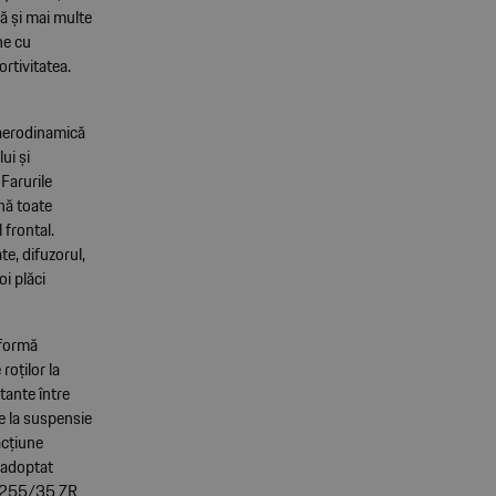
ă și mai multe
ne cu
ortivitatea.
 aerodinamică
ui și
 Farurile
nă toate
 frontal.
te, difuzorul,
i plăci
 formă
oților la
tante între
de la suspensie
acțiune
a adoptat
t 255/35 ZR