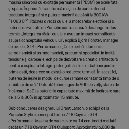
mașină sincronă cu excitație permanentă (PESM) pe axele față
și spate. Împreună, transformă mașina de curse oferind
tracțiune integrală și o putere maximă de până la 800 kW
(1.088 CP). Răcirea directă cu ulei a motoarelor electrice și a
bateriei dezvoltate de Porsche contracarează deratingul indus
termic. „Integrarea răcirii cu ulei a avut un impact semnificativ
asupra conceptului vehiculului”, explică Björn Förster, manager
de proiect GT4 ePerformance. „Cu experți în domeniile
aerodinamică și termodinamică, precum și specialiști în înaltă
tensiune și caroserie, echipa de dezvoltare a creat o arhitectură
pentru a exploata întregul potențial al celulelor bateriei pentru
prima dată, deoarece nu există o reducere termică. În acest fel,
puterea de ieșire în modul de curse rămâne constantă timp de o
jumătate de oră.” Datorită tehnologiei de 900 de volți, starea de
încărcare (SoC) a bateriei la capacitate maximă de încărcare sare
de la 5 la 80% în aproximativ 15 minute.
Sub conducerea designerului Grant Larson, o echipă de la
Porsche Style a conceput forma 718 Cayman GT4
ePerformance. Mașina de curse este cu 14 centimetri mai lată
decât un 718 Cayman GT4 Clubsport. Aproximativ 6.000 de