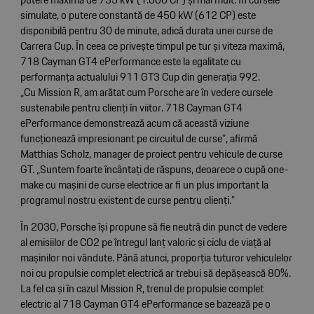
simulate, o putere constantă de 450 kW (612 CP) este
disponibilă pentru 30 de minute, adică durata unei curse de
Carrera Cup. În ceea ce privește timpul pe tur și viteza maximă,
718 Cayman GT4 ePerformance este la egalitate cu
performanța actualului 911 GT3 Cup din generația 992.
„Cu Mission R, am arătat cum Porsche are în vedere cursele
sustenabile pentru clienți în viitor. 718 Cayman GT4
ePerformance demonstrează acum că această viziune
funcționează impresionant pe circuitul de curse”, afirmă
Matthias Scholz, manager de proiect pentru vehicule de curse
GT. „Suntem foarte încântați de răspuns, deoarece o cupă one-
make cu mașini de curse electrice ar fi un plus important la
programul nostru existent de curse pentru clienți.”
În 2030, Porsche își propune să fie neutră din punct de vedere
al emisiilor de CO2 pe întregul lanț valoric și ciclu de viață al
mașinilor noi vândute. Până atunci, proporția tuturor vehiculelor
noi cu propulsie complet electrică ar trebui să depășească 80%.
La fel ca și în cazul Mission R, trenul de propulsie complet
electric al 718 Cayman GT4 ePerformance se bazează pe o