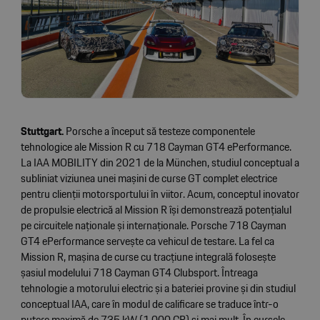
Stuttgart.
Porsche a început să testeze componentele
tehnologice ale Mission R cu 718 Cayman GT4 ePerformance.
La IAA MOBILITY din 2021 de la München, studiul conceptual a
subliniat viziunea unei mașini de curse GT complet electrice
pentru clienții motorsportului în viitor. Acum, conceptul inovator
de propulsie electrică al Mission R își demonstrează potențialul
pe circuitele naționale și internaționale. Porsche 718 Cayman
GT4 ePerformance servește ca vehicul de testare. La fel ca
Mission R, mașina de curse cu tracțiune integrală folosește
șasiul modelului 718 Cayman GT4 Clubsport. Întreaga
tehnologie a motorului electric și a bateriei provine și din studiul
conceptual IAA, care în modul de calificare se traduce într-o
putere maximă de 735 kW (1.000 CP) și mai mult. În cursele