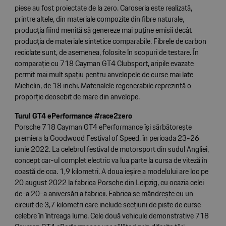
piese au fost proiectate de la zero. Caroseria este realizată,
printre altele, din materiale compozite din fibre naturale,
producția fiind menită să genereze mai puține emisii decât
producția de materiale sintetice comparabile. Fibrele de carbon
reciclate sunt, de asemenea, folosite în scopuri de testare. În
comparație cu 718 Cayman GT4 Clubsport, aripile evazate
permit mai mult spațiu pentru anvelopele de curse mai late
Michelin, de 18 inchi. Materialele regenerabile reprezintă o
proporție deosebit de mare din anvelope.
Turul GT4 ePerformance #race2zero
Porsche 718 Cayman GT4 ePerformance își sărbătorește
premiera la Goodwood Festival of Speed, în perioada 23-26
iunie 2022. La celebrul festival de motorsport din sudul Angliei,
concept car-ul complet electric va lua parte la cursa de viteză în
coastă de cca. 1,9 kilometri. A doua ieșire a modelului are loc pe
20 august 2022 la fabrica Porsche din Leipzig, cu ocazia celei
de-a 20-a aniversări a fabricii. Fabrica se mândrește cu un
circuit de 3,7 kilometri care include secțiuni de piste de curse
celebre în întreaga lume. Cele două vehicule demonstrative 718