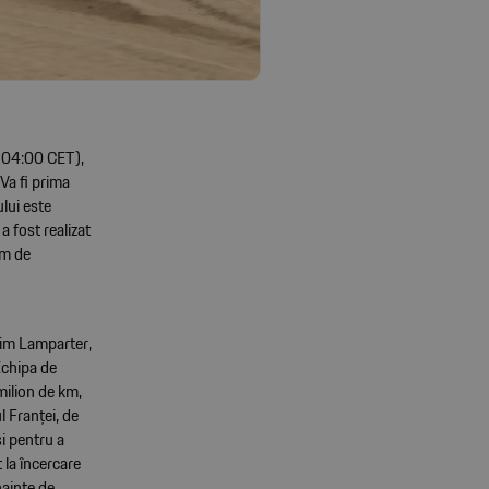
a 04:00 CET),
Va fi prima
lui este
a fost realizat
em de
chim Lamparter,
Echipa de
milion de km,
 Franței, de
și pentru a
la încercare
nainte de