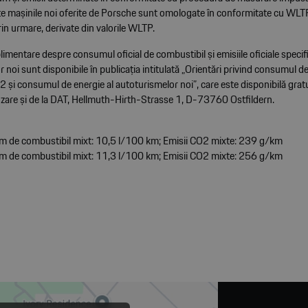
e mașinile noi oferite de Porsche sunt omologate în conformitate cu WLTP,
in urmare, derivate din valorile WLTP.
limentare despre consumul oficial de combustibil și emisiile oficiale speci
 noi sunt disponibile în publicația intitulată „Orientări privind consumul d
2 și consumul de energie al autoturismelor noi”, care este disponibilă gratu
zare și de la DAT, Hellmuth-Hirth-Strasse 1, D-73760 Ostfildern.
 de combustibil mixt: 10,5 l/100 km; Emisii CO2 mixte: 239 g/km
 de combustibil mixt: 11,3 l/100 km; Emisii CO2 mixte: 256 g/km