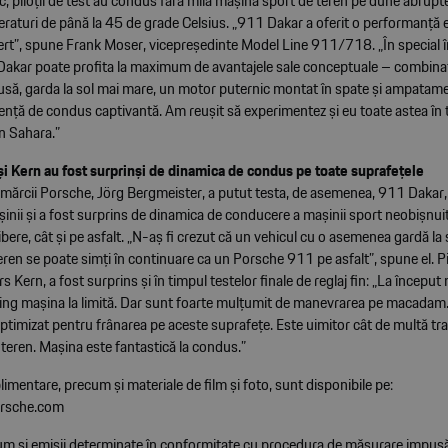
, piloții de test au condus fără milă mașina sport de teren pe dune abrupt
eraturi de până la 45 de grade Celsius. „911 Dakar a oferit o performanță 
șert”, spune Frank Moser, vicepreședinte Model Line 911/718. „În special 
 Dakar poate profita la maximum de avantajele sale conceptuale – combinaț
usă, garda la sol mai mare, un motor puternic montat în spate și ampatame
ență de condus captivantă. Am reușit să experimentez și eu toate astea în 
in Sahara.”
i Kern au fost surprinși de dinamica de condus pe toate suprafețele
ărcii Porsche, Jörg Bergmeister, a putut testa, de asemenea, 911 Dakar, 
șinii și a fost surprins de dinamica de conducere a mașinii sport neobișnuit
ibere, cât și pe asfalt. „N-aș fi crezut că un vehicul cu o asemenea gardă la 
ren se poate simți în continuare ca un Porsche 911 pe asfalt”, spune el. Pi
rs Kern, a fost surprins și în timpul testelor finale de reglaj fin: „La începu
ping mașina la limită. Dar sunt foarte mulțumit de manevrarea pe macadam.
timizat pentru frânarea pe aceste suprafețe. Este uimitor cât de multă tr
teren. Mașina este fantastică la condus.”
limentare, precum și materiale de film și foto, sunt disponibile pe:
rsche.com
m și emisii determinate în conformitate cu procedura de măsurare impusă