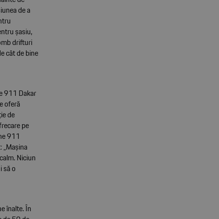
siunea de a
ntru
entru șasiu,
omb drifturi
e cât de bine
une 911 Dakar
te oferă
ie de
frecare pe
sche 911
t: „Mașina
 calm. Niciun
i să o
e înalte. În