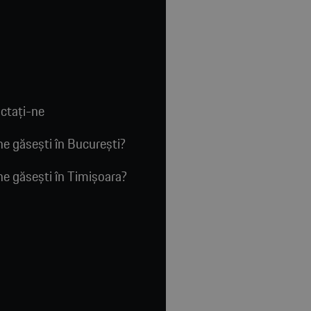
ctaţi-ne
e găsești în București?
e găsești în Timișoara?