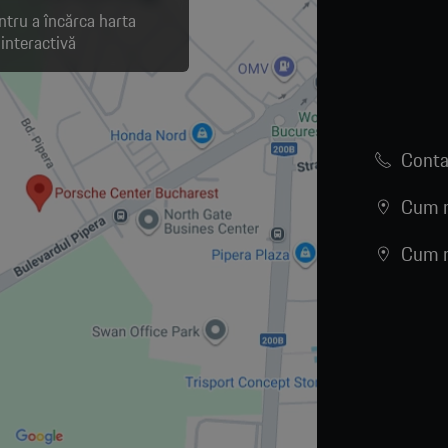
ntru a încărca harta
interactivă
Conta
Cum n
Cum n