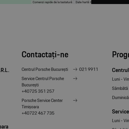
Contactați-ne
Prog
R.L.
Centrul
Centrul Porsche București
021 9911
Service Centrul Porsche
Luni - Vin
București
Sâmbătă
+40725 351 257
Duminică
Porsche Service Center
Timișoara
Service
+40722 467 735
Luni - Vin
oara