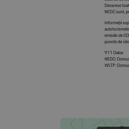
Deoarece toat
NEDC sunt, pr
Informații sup
autoturismelor
emisiile de CO
puncte de vân
911 Dakar
NEDC: Consum
WLTP: Consum