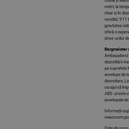
Dubai și Maroc
metri, la temp
chiar și în de
condiții, 911
greutatea red
oferă o experi
drive-urilor d
Bergmeister ș
Ambasadorul m
dezvoltării ma
pe suprafețe l
anvelope de te
dezvoltare, La
curajul să îm
ABS-ul este op
anvelopele de 
Informații sup
newsroom.po
Date de consu