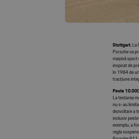
Stuttgart.
La 
Porsche va pr
mașină sport 
inspirat de pr
în 1984 de un
tracțiune inte
Peste 10.000 
La testarea ma
nu s-au limita
dezvoltare a t
inclusiv peste
exemplu, a fos
regla suspens
Porsche 911 Da