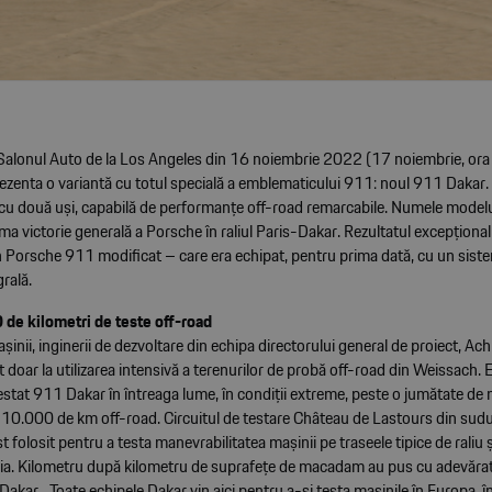
Salonul Auto de la Los Angeles din 16 noiembrie 2022 (17 noiembrie, or
ezenta o variantă cu totul specială a emblematicului 911: noul 911 Dakar. 
cu două uși, capabilă de performanțe off-road remarcabile. Numele modelu
ima victorie generală a Porsche în raliul Paris-Dakar. Rezultatul excepțional 
 Porsche 911 modificat – care era echipat, pentru prima dată, cu un sist
grală.
de kilometri de teste off-road
șinii, inginerii de dezvoltare din echipa directorului general de proiect, A
t doar la utilizarea intensivă a terenurilor de probă off-road din Weissach. 
estat 911 Dakar în întreaga lume, în condiții extreme, peste o jumătate de 
 10.000 de km off-road. Circuitul de testare Château de Lastours din sudul
t folosit pentru a testa manevrabilitatea mașinii pe traseele tipice de raliu 
ia. Kilometru după kilometru de suprafețe de macadam au pus cu adevărat 
kar. „Toate echipele Dakar vin aici pentru a-și testa mașinile în Europa, î