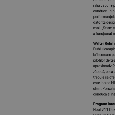
raliu”, spune
conduce un no
performanțele 
datorită desig
mari. „Știam 
a funcționat 
Walter Röhrl 
Dublul campion
la încercare p
piloților de t
aproximativ 9
zăpadă, ceea c
trebuie să of
este incredibi
client Porsche
conducă el îns
Program inten
Noul 911 Dakar