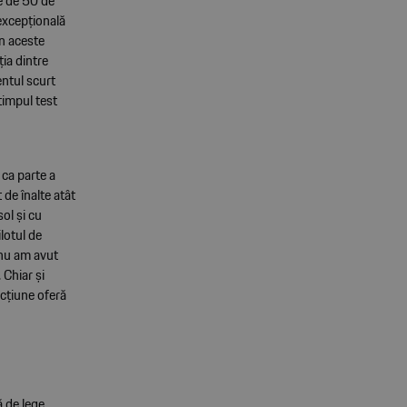
e de 50 de
excepțională
în aceste
ia dintre
ntul scurt
timpul test
ca parte a
 de înalte atât
sol și cu
lotul de
t nu am avut
 Chiar și
acțiune oferă
 de lege.