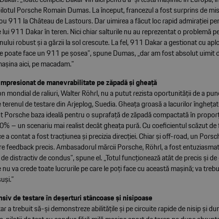
 pilotul Porsche Romain Dumas. La început, francezul a fost surprins de mi
u 911 la Château de Lastours. Dar uimirea a făcut loc rapid admirației pe
lui 911 Dakar în teren. Nici chiar salturile nu au reprezentat o problemă p
nului robust și a gărzii la sol crescute. La fel, 911 Dakar a gestionat cu apl
ce poate face un 911 pe șosea”, spune Dumas, „dar am fost absolut uimit d
mașina aici, pe macadam.”
impresionat de manevrabilitate pe zăpadă și gheață
 mondial de raliuri, Walter Röhrl, nu a putut rezista oportunității de a p
e terenul de testare din Arjeplog, Suedia. Gheața groasă a lacurilor îngheța
est Porsche baza ideală pentru o suprafață de zăpadă compactată în proporț
0% – un scenariu mai realist decât gheața pură. Cu coeficientul scăzut de 
e a contat a fost tracțiunea și precizia direcției. Chiar și off-road, un Por
ere feedback precis. Ambasadorul mărcii Porsche, Röhrl, a fost entuziasma
l de distractiv de condus”, spune el. „Totul funcționează atât de precis și de
 nu va crede toate lucrurile pe care le poți face cu această mașină; va trebu
uși.”
siv de testare în deșerturi stâncoase și nisipoase
 a trebuit să-și demonstreze abilitățile și pe circuite rapide de nisip și dun