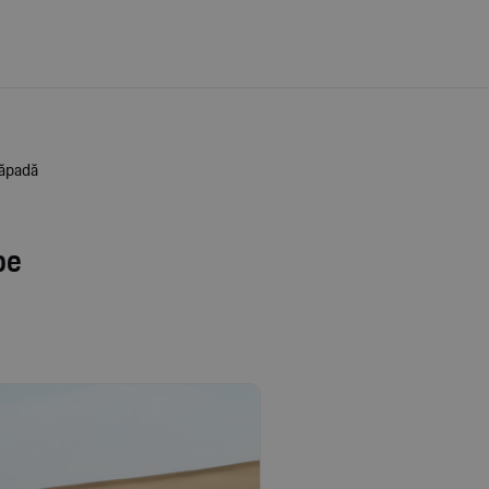
zăpadă
pe