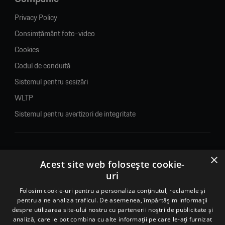
Privacy Policy
Consimțământ foto-video
Cookies
Codul de conduită
Sistemul pentru sesizări
WLTP
Sistemul pentru avertizori de integritate
×
© 2026. Porsche Inter Auto Romania. Toate drepturile rezervate.
Acest site web folosește cookie-
uri
Porsche Inter Auto Romania SRL
Folosim cookie-uri pentru a personaliza conținutul, reclamele și
RO22188461 J2007002067233
pentru a ne analiza traficul. De asemenea, împărtășim informații
B-dul Pipera, nr. 2, Sala 1, Etaj 2, Voluntari, jud.Ilfov - sediu
despre utilizarea site-ului nostru cu partenerii noștri de publicitate și
social
analiză, care le pot combina cu alte informații pe care le-ați furnizat