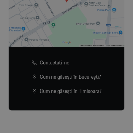
Contactaţi-ne
Cum ne găsești în București?
Cum ne găsești în Timișoara?