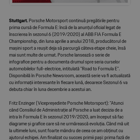
Stuttgart.
Porsche Motorsport continuă pregătirile pentru
prima cursă de Formula E: încă de la anunțul oficial legat de
înscrierea în sezonul 6 (2019/2020) al ABB FIA Formula E
Championship, din luna aprilie a anului 2018, producătorul de
mașini sport a reușit deja să parcurgă câteva etape cheie, însă
mai sunt multe de urmat. Porsche lansează o serie de
infografice pentru a documenta drumul spre seria curselor
automobilelor full-electrice, intitulată "Road to Formula E".
Disponibilă în Porsche Newsroom, această serie va fi actualizată
cu informații interesante în fiecare lună, deoarece Sezonul 6 va
debuta chiar în luna decembrie a acestui an.
Fritz Enzinger (Vicepreședinte Porsche Motorsport): "Atunci
când Consiliul de Administrație al Porsche a luat decizia de a
intra în Formula E în sezonul 2019/2020, am început să fac
diagrame și grafice care să ne urmărească evoluția. Când mă uit
la ultimele luni, sunt foarte mândru de ceea ce am obținut cu
ajutorul echipei. Am finalizat cu succes primii pași: prima fază de