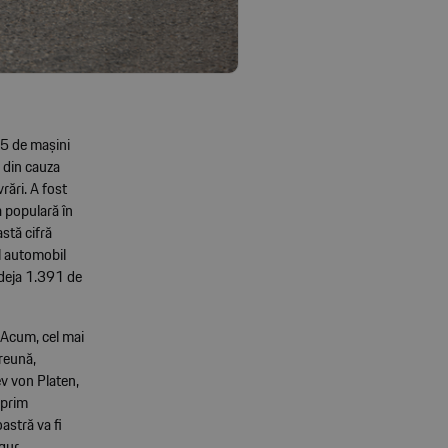
25 de mașini
e din cauza
rări. A fost
 populară în
stă cifră
l automobil
t deja 1.391 de
. Acum, cel mai
preună,
ev von Platen,
 prim
astră va fi
gur,