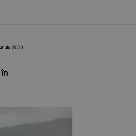
l anului 2020
 în