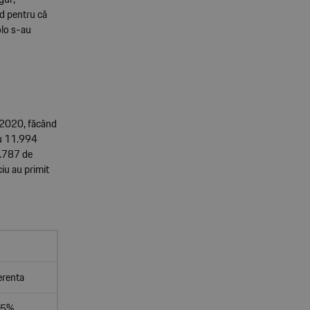
nd pentru că
olo s-au
i 2020, făcând
 cu 11.994
6.787 de
ciu au primit
erenta
-5%