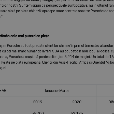
nților noștri. Suntem siguri că perspectivele sunt pozitive, nu în ultimul râ
sare clară pe piața chineză; aproape toate centrele noastre Porsche de ac
.”
rămân cele mai puternice piețe
ni Porsche au fost predate clienților chinezi în primul trimestru al anulu
a cu cel mai mare număr de livrări. SUA au ocupat din nou locul al doilea,
rmania, Porsche a reușit să predea clienților 5.214 de mașini. Un total de 1
 livrate pe piața europeană. Clienții din Asia-Pacific, Africa și Orientul Mijlo
șini.
 AG
Ianuarie-Martie
2019
2020
Dif
55,700
53,125