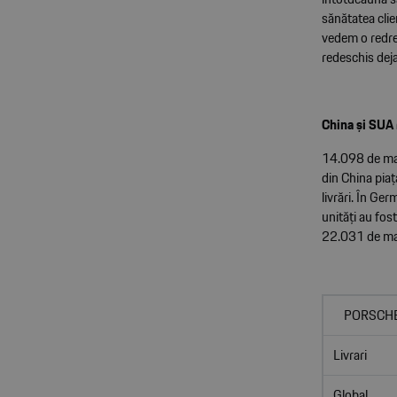
sănătatea clie
vedem o redre
redeschis deja
China și SUA 
14.098 de mași
din China piaț
livrări. În Ge
unități au fost
22.031 de ma
PORSCHE
Livrari
Global