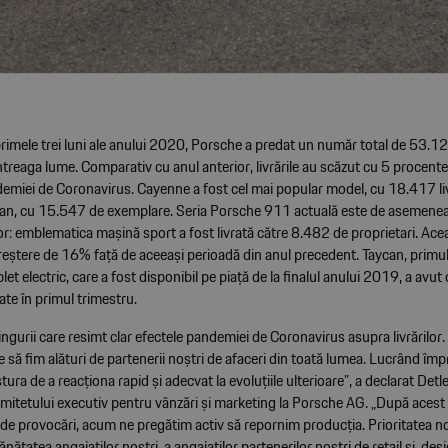
rimele trei luni ale anului 2020, Porsche a predat un număr total de 53.1
 întreaga lume. Comparativ cu anul anterior, livrările au scăzut cu 5 procent
emiei de Coronavirus. Cayenne a fost cel mai popular model, cu 18.417 liv
n, cu 15.547 de exemplare. Seria Porsche 911 actuală este de asemenea
lor: emblematica mașină sport a fost livrată către 8.482 de proprietari. Acea
creștere de 16% față de aceeași perioadă din anul precedent. Taycan, primu
t electric, care a fost disponibil pe piață de la finalul anului 2019, a avu
ate în primul trimestru.
gurii care resimt clar efectele pandemiei de Coronavirus asupra livrărilor
 să fim alături de partenerii noștri de afaceri din toată lumea. Lucrând îm
ura de a reacționa rapid și adecvat la evoluțiile ulterioare”, a declarat Detl
itetului executiv pentru vânzări și marketing la Porsche AG. „După acest
 de provocări, acum ne pregătim activ să repornim producția. Prioritatea no
nătatea angajaților noștri, a angajaților partenerilor noștri de retail și, desi