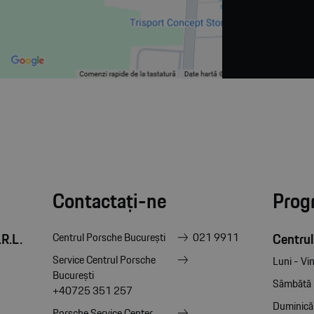
Contactați-ne
Prog
R.L.
Centrul
Centrul Porsche București
021 9911
Service Centrul Porsche
Luni - Vin
București
Sâmbătă
+40725 351 257
Duminică
Porsche Service Center