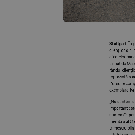
Stuttgart.
În p
clienților din
efectelor pand
urmat de Maca
rândul clienți
reprezintă o 
Porsche comple
exemplare livr
„Nu suntem sin
important este
suntem în post
membru al Com
trimestru plin
întotdeauna să