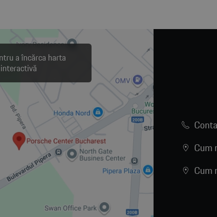
ntru a încărca harta
interactivă
Conta
Cum n
Cum n