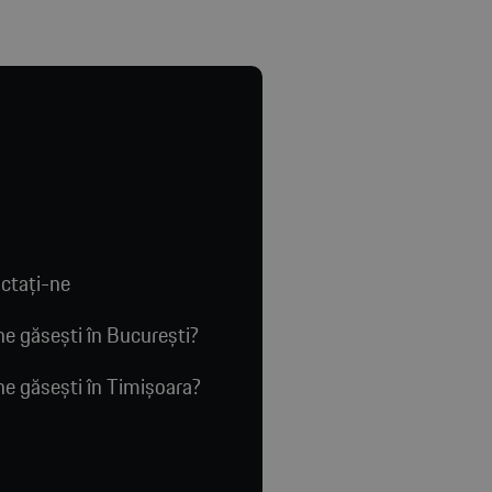
ctaţi-ne
e găsești în București?
e găsești în Timișoara?