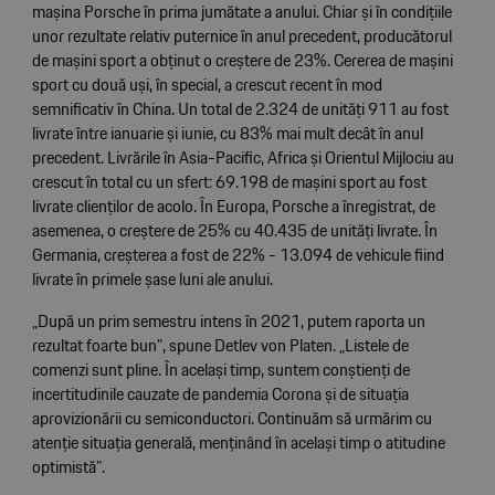
mașina Porsche în prima jumătate a anului. Chiar și în condițiile
unor rezultate relativ puternice în anul precedent, producătorul
de mașini sport a obținut o creștere de 23%. Cererea de mașini
sport cu două uși, în special, a crescut recent în mod
semnificativ în China. Un total de 2.324 de unități 911 au fost
livrate între ianuarie și iunie, cu 83% mai mult decât în anul
precedent. Livrările în Asia-Pacific, Africa și Orientul Mijlociu au
crescut în total cu un sfert: 69.198 de mașini sport au fost
livrate clienților de acolo. În Europa, Porsche a înregistrat, de
asemenea, o creștere de 25% cu 40.435 de unități livrate. În
Germania, creșterea a fost de 22% - 13.094 de vehicule fiind
livrate în primele șase luni ale anului.
„După un prim semestru intens în 2021, putem raporta un
rezultat foarte bun”, spune Detlev von Platen. „Listele de
comenzi sunt pline. În același timp, suntem conștienți de
incertitudinile cauzate de pandemia Corona și de situația
aprovizionării cu semiconductori. Continuăm să urmărim cu
atenție situația generală, menținând în același timp o atitudine
optimistă”.