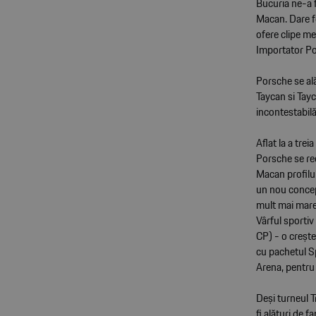
Bucuria ne-a 
Macan. Dare fo
ofere clipe me
Importator Po
Porsche se ală
Taycan si Tay
incontestabilă
Aflat la a tre
Porsche se rec
Macan profilul
un nou concept
mult mai mare
Vârful sporti
CP) - o creșt
cu pachetul Sp
Arena, pentru a
Deși turneul T
fi alături de f