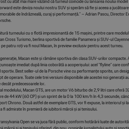
fost cu atât mai mare văzând că turneul coincide cu lansarea noului mode
rward este deviza noului nostru SUV și sperăm să fie și aceea a jucătoarel
morabile de îndrăzneală, curaj și performanță.” – Adrian Pascu, Director E
rsche.
tură turneului cu o flotă impresionantă de 15 mașini, printre care modelul 
can Cross Turismo, berlina sportivă de familie Panamera și SUV-ul Cayenne
 pe patru roți va fi noul Macan, în preview exclusiv pentru acest turneu.
ia generație, Macan este și rămâne sportiva din clasa SUV-urilor compacte.
unoaște imediat după linia coborâtă a acoperișului: acel ”flyline” care con
 sportiv. Best seller-ul de la Porsche vine cu performanțe sporite, un desig
 de operare. Toate cele trei versiuni disponibile ale acestei noi generații a
 decât predecesoarele lor.
v al modelului, Macan GTS, are un motor V6 biturbo de 2,9 litri care oferă
ere de 44 kW (60 CP) și un sprint de la 0 la 100 km/h în 4,3 secunde, când
ort Chrono. Două astfel de exemplare GTS, vor fi expuse, la interiorul și la
 fi admirate în premieră de iubitorii mărcii și ai tenisului.
ransylvania Open se va juca fără public, conform hotărârii luate de autorită
anii mărcii si ai tenisului oferind, din nou, cronicile jurnalistului auto și sport