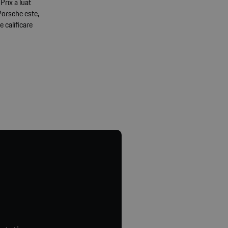
rix a luat
Porsche este,
 calificare