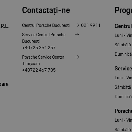
Contactați-ne
Prog
R.L.
Centrul
Centrul Porsche București
021 9911
Service Centrul Porsche
Luni - Vin
București
Sâmbătă
+40725 351 257
Duminică
Porsche Service Center
Timișoara
Service
+40722 467 735
Luni - Vin
oara
Sâmbătă
Duminică
Porsche
Luni - Vin
Sâmbătă