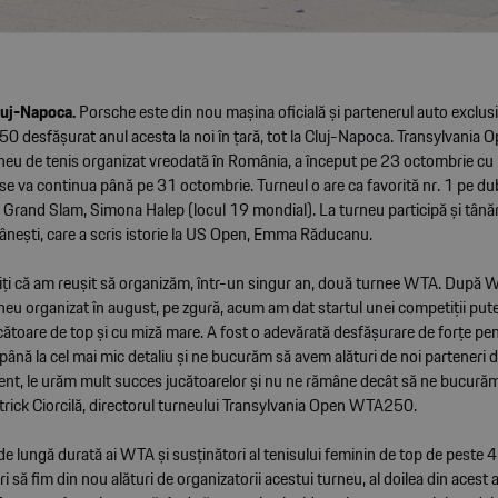
luj-Napoca.
Porsche este din nou mașina oficială și partenerul auto exclusi
 desfășurat anul acesta la noi în țară, tot la Cluj-Napoca. Transylvania O
neu de tenis organizat vreodată în România, a început pe 23 octombrie cu
și se va continua până pe 31 octombrie. Turneul o are ca favorită nr. 1 pe du
Grand Slam, Simona Halep (locul 19 mondial). La turneu participă și tână
mânești, care a scris istorie la US Open, Emma Răducanu.
iți că am reușit să organizăm, într-un singur an, două turnee WTA. După
u organizat în august, pe zgură, acum am dat startul unei competiții pute
cătoare de top și cu miză mare. A fost o adevărată desfășurare de forțe pe
 până la cel mai mic detaliu și ne bucurăm să avem alături de noi parteneri d
nt, le urăm mult succes jucătoarelor și nu ne rămâne decât să ne bucurăm
atrick Ciorcilă, directorul turneului Transylvania Open WTA250.
de lungă durată ai WTA și susținători al tenisului feminin de top de peste 4
să fim din nou alături de organizatorii acestui turneu, al doilea din acest an