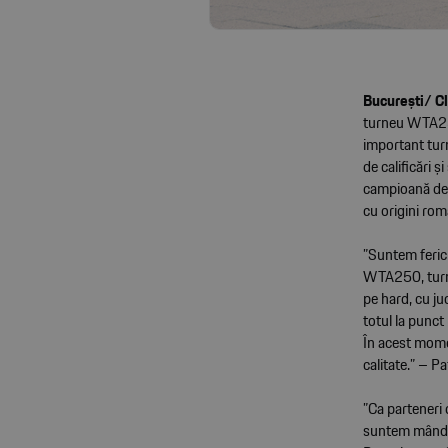
București/ C
turneu WTA250
important tur
de calificări 
campioană de 
cu origini ro
”Suntem feric
WTA250, turne
pe hard, cu ju
totul la punct
În acest mome
calitate.” – P
”Ca parteneri 
suntem mândri 