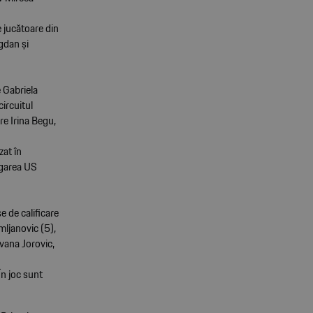
e jucătoare din
gdan și
 Gabriela
ircuitul
re Irina Begu,
zat în
igarea US
e de calificare
mljanovic (5),
vana Jorovic,
În joc sunt