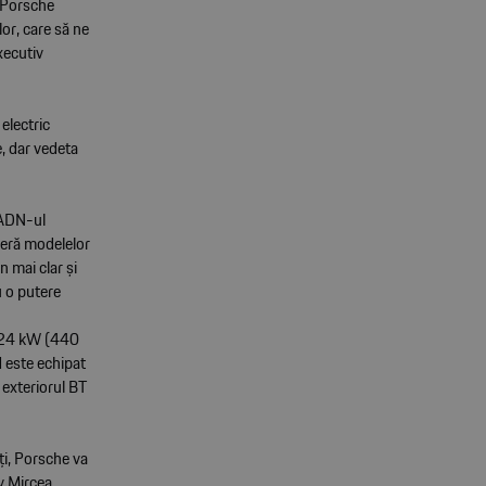
l Porsche
or, care să ne
xecutiv
electric
, dar vedeta
 ADN-ul
feră modelelor
n mai clar și
u o putere
 324 kW (440
 este echipat
 exteriorul BT
ți, Porsche va
iv Mircea