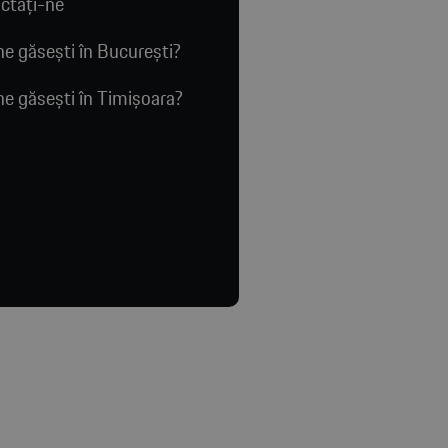
ctaţi-ne
e găsești în București?
e găsești în Timișoara?