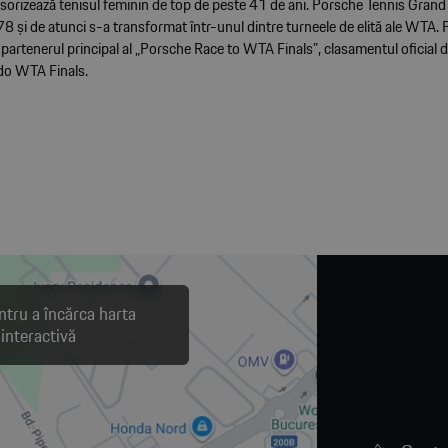
orizează tenisul feminin de top de peste 41 de ani. Porsche Tennis Grand P
8 și de atunci s-a transformat într-unul dintre turneele de elită ale WTA. 
artenerul principal al „Porsche Race to WTA Finals”, clasamentul oficial de
do WTA Finals.
ntru a încărca harta
interactivă