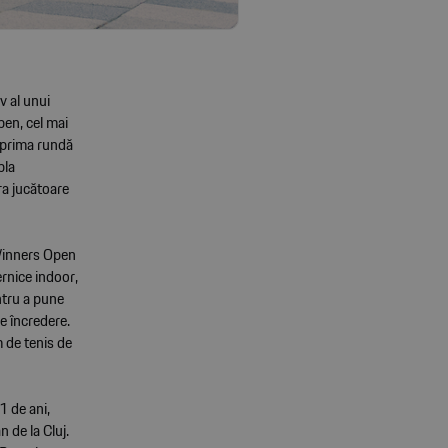
v al unui
pen, cel mai
 prima rundă
bla
ra jucătoare
 Winners Open
rnice indoor,
ntru a pune
e încredere.
 de tenis de
1 de ani,
 de la Cluj.