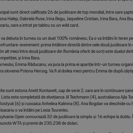
ncipal sunt direct calificate 26 de jucătoare de top mondial, între care șapt
a Halep, Gabriela Ruse, Irina Begu, Jaqueline Cristian, Irina Bara, Ana Bo
ariu, care a intrat pe tablou cu un wild card.
va debuta în turneu cu un duel 100% românesc. Ea o va întâlni în teren pe
nfruntare-eveniment: prima întâlnire directă dintre cele două jucătoare în c
Un alt meci între două jucătoare din România oferit de sorți este duelul dint
mpetiției, și Irina Bara.
urneului, Emma Răducanu, va juca la prima ei apariție într-un turneu organi
a slovenei Polona Hercog. Va fi al doilea meci pentru Emma de după câșt
rite sunt estona Anett Kontaveit, cap de serie 2, care are în continuare șans
 Lista este completată de elvețianca Jil Teichmann (4), australianca Ajla To
Kostyuk (6) și rusoaica Anhelina Kalinina (8). Ana Bogdan va deschide cu I
isacariu o va întâlni pe Lesia Tsurenko.
sylvania Open concurează 32 de jucătoare la simplu și 16 echipe la dublu. 
uncte WTA și premii de 235.238 de dolari.