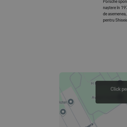
Porsche spons
naștere în 197
de asemenea, p
pentru Shisei
Click pe