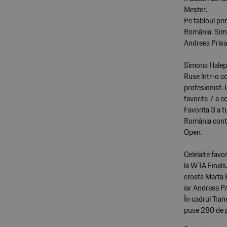
Meșter.
Pe tabloul pri
România: Simon
Andreea Prisac
Simona Halep 
Ruse într-o co
profesionist. 
favorita 7 a co
Favorita 3 a t
România contr
Open.
Celelalte favo
la WTA Finals.
croata Marta 
iar Andreea Pr
În cadrul Tran
puse 280 de p