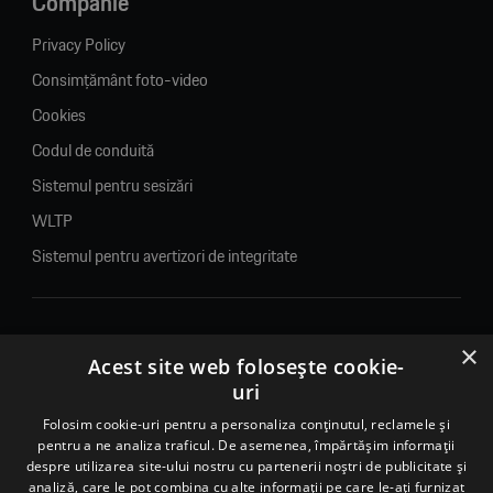
Companie
Privacy Policy
Consimțământ foto-video
Cookies
Codul de conduită
Sistemul pentru sesizări
WLTP
Sistemul pentru avertizori de integritate
×
© 2026. Porsche Inter Auto Romania. Toate drepturile rezervate.
Acest site web folosește cookie-
uri
Porsche Inter Auto Romania SRL
RO22188461 J2007002067233
Folosim cookie-uri pentru a personaliza conținutul, reclamele și
pentru a ne analiza traficul. De asemenea, împărtășim informații
B-dul Pipera, nr. 2, Sala 1, Etaj 2, Voluntari, jud.Ilfov - sediu
despre utilizarea site-ului nostru cu partenerii noștri de publicitate și
social
analiză, care le pot combina cu alte informații pe care le-ați furnizat