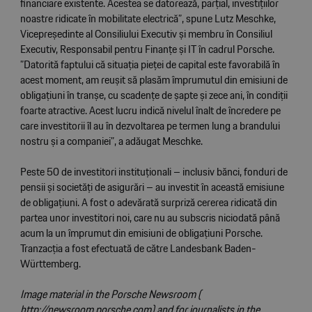
financiare existente. Acestea se datorează, parțial, investițiilor
noastre ridicate în mobilitate electrică”, spune Lutz Meschke,
Vicepreședinte al Consiliului Executiv și membru în Consiliul
Executiv, Responsabil pentru Finanțe și IT în cadrul Porsche.
”Datorită faptului că situația pieței de capital este favorabilă în
acest moment, am reușit să plasăm împrumutul din emisiuni de
obligațiuni în tranșe, cu scadențe de șapte și zece ani, în condiții
foarte atractive. Acest lucru indică nivelul înalt de încredere pe
care investitorii îl au în dezvoltarea pe termen lung a brandului
nostru și a companiei”, a adăugat Meschke.
Peste 50 de investitori instituționali – inclusiv bănci, fonduri de
pensii și societăți de asigurări – au investit în această emisiune
de obligațiuni. A fost o adevărată surpriză cererea ridicată din
partea unor investitori noi, care nu au subscris niciodată până
acum la un împrumut din emisiuni de obligațiuni Porsche.
Tranzacția a fost efectuată de către Landesbank Baden-
Württemberg.
Image material in the Porsche Newsroom (
http://newsroom.porsche.com
) and for journalists in the