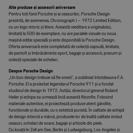
Alte produse și accesorii aniversare
Pentru toți fanii Porsche și ai ceasurilor, Porsche Design
prezintă, de asemenea, Chronograph I – 1972 Limited Edition,
cu un logo istoric și litere. Această reeditare a originalului,
limitată la 500 de exemplare, nu are paralele vizuale cu noua
mașină ediție specială și este disponibilă la Porsche Design.
Oferta aniversară este completată de colecții capsulă, limitate,
de pantofi și îmbrăcăminte sport, bagaje și accesorii, precum și
colecții speciale de ochelari.
Despre Porsche Design
„Un bun design trebuie să fie onest”, a subliniat întotdeauna F.A.
Porsche. El a proiectat legendarul Porsche 911 și a fondat
studioul de design în 1972. Astăzi, directorul general Roland
Heiler și echipa sa urmează încă această filozofie. Folosind
materiale autentice, ei proiectează produse atent gândite,
funcționale și durabile, cu o estetică puristă. În calitate de echipă
de design internă a mărcii, produsele lor de înaltă calitate includ
ceasuri, ochelari de soare, bagaje și articole din piele.
Cu locații în Zell am See, Berlin și Ludwigsburg, Los Angeles și