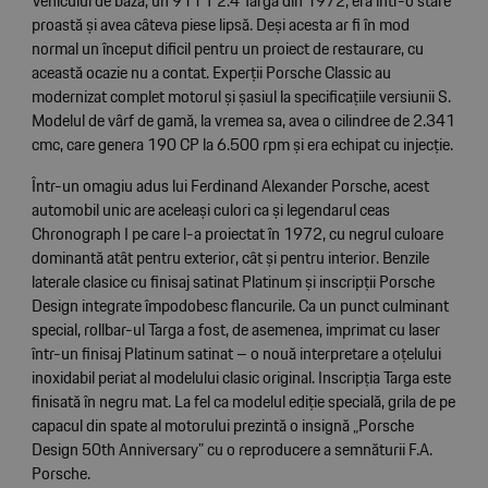
Vehiculul de bază, un 911 T 2.4 Targa din 1972, era într-o stare
proastă și avea câteva piese lipsă. Deși acesta ar fi în mod
normal un început dificil pentru un proiect de restaurare, cu
această ocazie nu a contat. Experții Porsche Classic au
modernizat complet motorul și șasiul la specificațiile versiunii S.
Modelul de vârf de gamă, la vremea sa, avea o cilindree de 2.341
cmc, care genera 190 CP la 6.500 rpm și era echipat cu injecție.
Într-un omagiu adus lui Ferdinand Alexander Porsche, acest
automobil unic are aceleași culori ca și legendarul ceas
Chronograph I pe care l-a proiectat în 1972, cu negrul culoare
dominantă atât pentru exterior, cât și pentru interior. Benzile
laterale clasice cu finisaj satinat Platinum și inscripții Porsche
Design integrate împodobesc flancurile. Ca un punct culminant
special, rollbar-ul Targa a fost, de asemenea, imprimat cu laser
într-un finisaj Platinum satinat – o nouă interpretare a oțelului
inoxidabil periat al modelului clasic original. Inscripția Targa este
finisată în negru mat. La fel ca modelul ediție specială, grila de pe
capacul din spate al motorului prezintă o insignă „Porsche
Design 50th Anniversary” cu o reproducere a semnăturii F.A.
Porsche.