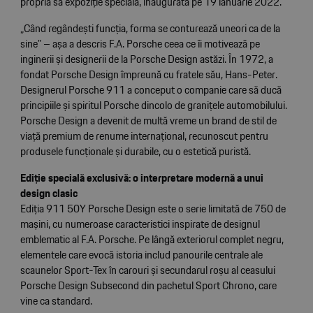
propria sa expoziție specială, inaugurată pe 19 ianuarie 2022.
„Când regândești funcția, forma se conturează uneori ca de la
sine” – așa a descris F.A. Porsche ceea ce îi motivează pe
inginerii și designerii de la Porsche Design astăzi. În 1972, a
fondat Porsche Design împreună cu fratele său, Hans-Peter.
Designerul Porsche 911 a conceput o companie care să ducă
principiile și spiritul Porsche dincolo de granițele automobilului.
Porsche Design a devenit de multă vreme un brand de stil de
viață premium de renume internațional, recunoscut pentru
produsele funcționale și durabile, cu o estetică puristă.
Ediție specială exclusivă: o interpretare modernă a unui
design clasic
Ediția 911 50Y Porsche Design este o serie limitată de 750 de
mașini, cu numeroase caracteristici inspirate de designul
emblematic al F.A. Porsche. Pe lângă exteriorul complet negru,
elementele care evocă istoria includ panourile centrale ale
scaunelor Sport-Tex în carouri și secundarul roșu al ceasului
Porsche Design Subsecond din pachetul Sport Chrono, care
vine ca standard.