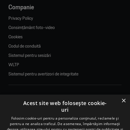
Companie
Privacy Policy
Consimțământ foto-video
Cookies
Codul de conduită
Sistemul pentru sesizări
WLTP
Sistemul pentru avertizori de integritate
×
© 2026. Porsche Inter Auto Romania. Toate drepturile rezervate.
Acest site web folosește cookie-
uri
Porsche Inter Auto Romania SRL
Folosim cookie-uri pentru a personaliza conținutul, reclamele și
RO22188461 J2007002067233
pentru a ne analiza traficul. De asemenea, împărtășim informații
B-dul Pipera, nr. 2, Sala 1, Etaj 2, Voluntari, jud.Ilfov - sediu
despre utilizarea site-ului nostru cu partenerii noștri de publicitate și