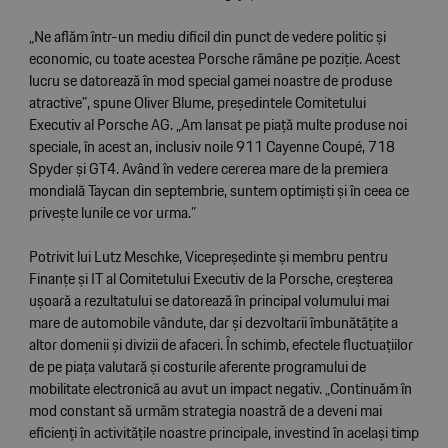
„Ne aflăm într-un mediu dificil din punct de vedere politic și
economic, cu toate acestea Porsche rămâne pe poziție. Acest
lucru se datorează în mod special gamei noastre de produse
atractive”, spune Oliver Blume, președintele Comitetului
Executiv al Porsche AG. „Am lansat pe piață multe produse noi
speciale, în acest an, inclusiv noile 911 Cayenne Coupé, 718
Spyder și GT4. Având în vedere cererea mare de la premiera
mondială Taycan din septembrie, suntem optimiști și în ceea ce
privește lunile ce vor urma.”
Potrivit lui Lutz Meschke, Vicepreședinte și membru pentru
Finanțe și IT al Comitetului Executiv de la Porsche, creșterea
ușoară a rezultatului se datorează în principal volumului mai
mare de automobile vândute, dar și dezvoltarii îmbunătățite a
altor domenii și divizii de afaceri. În schimb, efectele fluctuațiilor
de pe piața valutară și costurile aferente programului de
mobilitate electronică au avut un impact negativ. „Continuăm în
mod constant să urmăm strategia noastră de a deveni mai
eficienți în activitățile noastre principale, investind în același timp