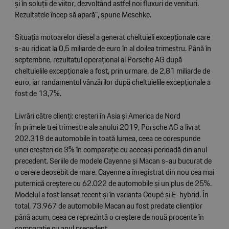
și în soluții de viitor, dezvoltând astfel noi fluxuri de venituri.
Rezultatele încep să apară”, spune Meschke.
Situația motoarelor diesel a generat cheltuieli excepționale care
s-au ridicat la 0,5 miliarde de euro în al doilea trimestru. Până în
septembrie, rezultatul operațional al Porsche AG după
cheltuielile excepționale a fost, prin urmare, de 2,81 miliarde de
euro, iar randamentul vânzărilor după cheltuielile excepționale a
fost de 13,7%.
Livrări către clienți: creșteri în Asia și America de Nord
În primele trei trimestre ale anului 2019, Porsche AG a livrat
202.318 de automobile în toată lumea, ceea ce corespunde
unei creșteri de 3% în comparație cu aceeași perioadă din anul
precedent. Seriile de modele Cayenne și Macan s-au bucurat de
o cerere deosebit de mare. Cayenne a înregistrat din nou cea mai
puternică creștere cu 62.022 de automobile și un plus de 25%.
Modelul a fost lansat recent și în varianta Coupé și E-hybrid. În
total, 73.967 de automobile Macan au fost predate clienților
până acum, ceea ce reprezintă o creștere de nouă procente în
comparație cu anul precedent.