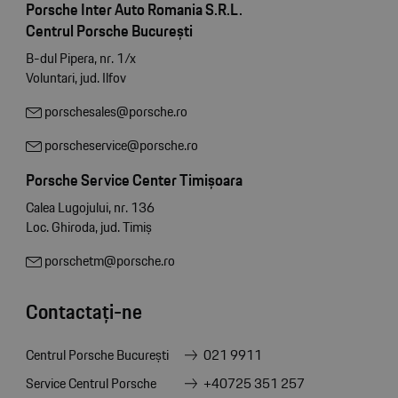
Porsche Inter Auto Romania S.R.L.
Centrul Porsche București
B-dul Pipera, nr. 1/x
Voluntari, jud. Ilfov
porschesales@porsche.ro
porscheservice@porsche.ro
Porsche Service Center Timișoara
Calea Lugojului, nr. 136
Loc. Ghiroda, jud. Timiș
porschetm@porsche.ro
Contactați-ne
Centrul Porsche București
021 9911
Service Centrul Porsche
+40725 351 257