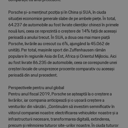
Porsche și-a menținut poziția și în China și SUA, în ciuda
situației economice generale slabe de pe ambele piețe. În total,
64.237 de automobile au fost livrate clienților chinezi în primele
nouă luni, ceea ce reprezintă o creștere de 14% față de aceeași
perioadă a anului trecut. În SUA, a doua cea mai mare piață
Porsche, livrările au crescut cu 6%, ajungând la 45.062 de
unități. Per total, mașinile sport din Zuffenhausen rămân
populare în regiunile Asia de Est, Africa și Orientul Mijlociu. Aici
au fost livrate 86.235 de automobile, ceea ce corespunde unei
creșteri locale de unsprezece procente comparativ cu aceeași
perioadă din anul precedent.
Perspectivele pentru anul global
Pentru anul fiscal 2019, Porsche se așteaptă la o creștere a
livrărilor, iar compania anticipează și o ușoară creștere a
veniturilor din vânzări. „Continuăm să investim semnificativ în
viitorul companiei noastre: electrificarea vehiculelor noastre și a
infrastructurii necesare, transformarea digitală, extinderea,
precum și reînnoirea tuturor site-urilor noastre. În ciuda tuturor