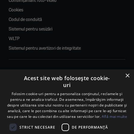
Consimțământ foto-video
Cookies
Codul de conduită
Sistemul pentru sesizări
WLTP
Sistemul pentru avertizori de integritate
×
© 2026. Porsche Inter Auto Romania. Toate drepturile rezervate.
Acest site web folosește cookie-
uri
Porsche Inter Auto Romania SRL
RO22188461 J2007002067233
Folosim cookie-uri pentru a personaliza conținutul, reclamele și
pentru a ne analiza traficul. De asemenea, împărtășim informații
B-dul Pipera, nr. 2, Sala 1, Etaj 2, Voluntari, jud.Ilfov - sediu
despre utilizarea site-ului nostru cu partenerii noștri de publicitate și
social
analiză, care le pot combina cu alte informații pe care le-ați furnizat
B-dul Pipera, nr. 1/X, Centrul Porsche București – PCB,
sau pe care le-au colectat din utilizarea serviciilor lor.
Află mai multe
Voluntari, jud. Ilfov – punct de lucru
Calea Lugojului, nr. 136, loc. Ghiroda, jud. Timiș – punct de
STRICT NECESARE
DE PERFORMANȚĂ