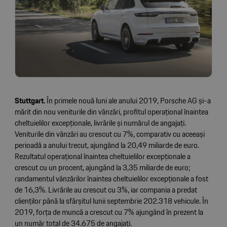
Stuttgart.
În primele nouă luni ale anului 2019, Porsche AG și-a
mărit din nou veniturile din vânzări, profitul operațional înaintea
cheltuielilor excepționale, livrările și numărul de angajați.
Veniturile din vânzări au crescut cu 7%, comparativ cu aceeași
perioadă a anului trecut, ajungând la 20,49 miliarde de euro.
Rezultatul operațional înaintea cheltuielilor excepționale a
crescut cu un procent, ajungând la 3,35 miliarde de euro;
randamentul vânzărilor înaintea cheltuielilor excepționale a fost
de 16,3%. Livrările au crescut cu 3%, iar compania a predat
clienților până la sfârșitul lunii septembrie 202.318 vehicule. În
2019, forța de muncă a crescut cu 7% ajungând în prezent la
un număr total de 34.675 de angajați.