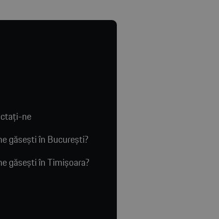
ctaţi-ne
e găsești în București?
e găsești în Timișoara?