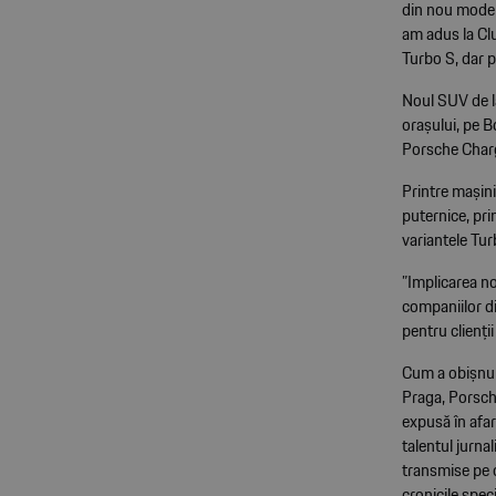
din nou modele
am adus la Clu
Turbo S, dar 
Noul SUV de la
orașului, pe B
Porsche Charg
Printre mașini
puternice, pri
variantele Tu
”Implicarea no
companiilor d
pentru clienți
Cum a obișnuit
Praga, Porsch
expusă în afar
talentul jurna
transmise pe 
cronicile speci