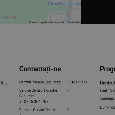
Contactați-ne
Prog
R.L.
Centrul
Centrul Porsche București
021 9911
Service Centrul Porsche
Luni - Vin
București
Sâmbătă
+40725 351 257
Duminică
Porsche Service Center