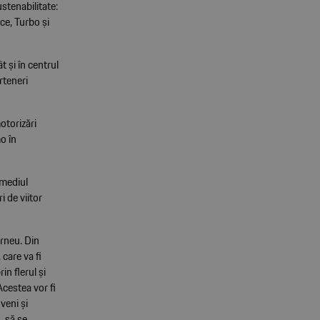
stenabilitate:
ce, Turbo și
t și în centrul
rteneri
otorizări
o în
rmediul
 de viitor
urneu. Din
care va fi
n flerul și
Acestea vor fi
veni și
, să se