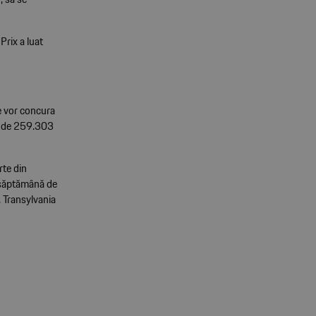
rix a luat
e vor concura
re de 259.303
rte din
 săptămână de
, Transylvania