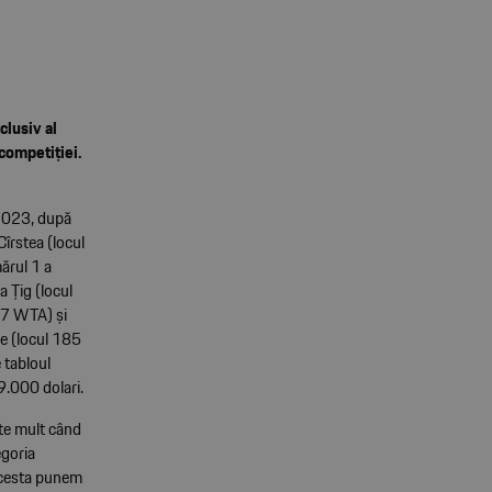
clusiv al
 competiției.
 2023, după
Cîrstea (locul
ărul 1 a
a Țig (locul
07 WTA) și
se (locul 185
 tabloul
9.000 dolari.
rte mult când
egoria
acesta punem