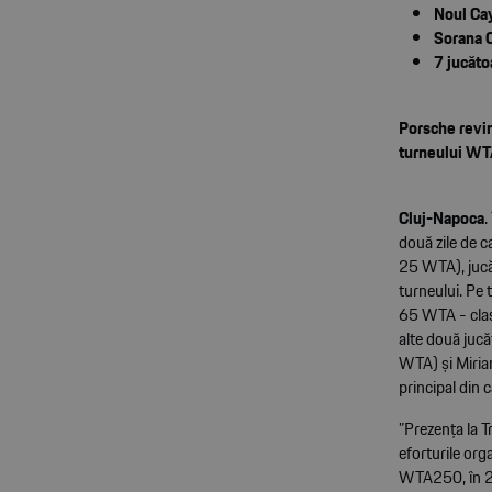
Noul Cay
Sorana C
7 jucăto
Porsche revin
turneului WT
Cluj-Napoca
.
două zile de c
25 WTA), jucăt
turneului. Pe 
65 WTA - clas
alte două juc
WTA) și Miria
principal din 
”Prezența la T
eforturile org
WTA250, în 20