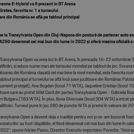
enne E-Hybrid va fi prezent în BT Arena
îrstea, favorita nr. 1 a turneului
are din România se află pe tabloul principal
e la Transylvania Open din Cluj-Napoca din postură de partener auto ex
A250 desemnat cel mai bun din lume în 2022
și oferă mașina oficială a
 Transylvania Open va avea loc în BT Arena, în perioada 16-22 octombrie
alificări, și aduce nume mari ale tenisului mondial pe tabloul de joc. Sorana 
oarea din România clasată cel mai bine la nivel mondial, este favorita num
tabloul principal al turneului se află încă șase jucătoare din România: Patrici
ament protejat), Ana Bogdan (locul 71 WTA), Jaqueline Cristian (locul 1
ătoare care au primit Wild Card din partea Transylvania Open - Gabriela Ru
m Bulgaru (183 WTA). În plus, Ilona Ghioroaie (locul 304 WTA) a intrat pe
calificări. Turneul pune în joc 280 de puncte WTA și premii în valoare de 25
ransylvania Open a devenit deja o tradiție pentru noi și ne-am bucurat foa
anizatorilor au fost răsplătite, el fiind desemnat cel mai bun din lume în cat
22”, spune Adrian Pascu, Director Executiv importator Porsche. ”Anul 