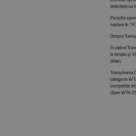
delecteze cu te
Porsche spons
naștere în 197
Despre Trans
În cadrul Tran
la simplu și 1
dolari.
Transylvania 
categoria WTA
competiție int
Open WTA 250 