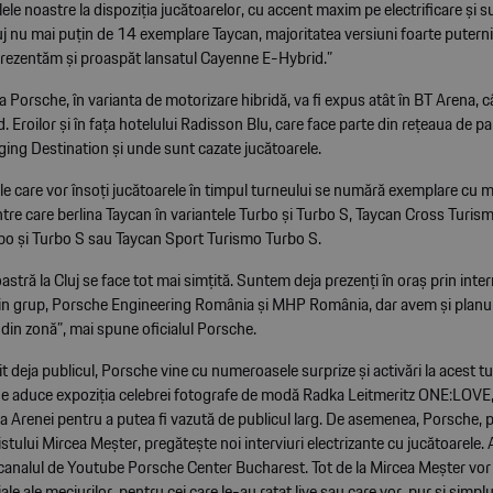
le noastre la dispoziția jucătoarelor, cu accent maxim pe electrificare și su
j nu mai puțin de 14 exemplare Taycan, majoritatea versiuni foarte puterni
prezentăm și proaspăt lansatul Cayenne E-Hybrid.”
 Porsche, în varianta de motorizare hibridă, va fi expus atât în BT Arena, câ
d. Eroilor și în fața hotelului Radisson Blu, care face parte din rețeaua de pa
ing Destination și unde sunt cazate jucătoarele.
le care vor însoți jucătoarele în timpul turneului se numără exemplare cu m
ntre care berlina Taycan în variantele Turbo și Turbo S, Taycan Cross Turism
rbo și Turbo S sau Taycan Sport Turismo Turbo S.
astră la Cluj se face tot mai simțită. Suntem deja prezenți în oraș prin inte
in grup, Porsche Engineering România și MHP România, dar avem și planuri
i din zonă”, mai spune oficialul Porsche.
 deja publicul, Porsche vine cu numeroasele surprize și activări la acest t
e aduce expoziția celebrei fotografe de modă Radka Leitmeritz ONE:LOVE, 
a Arenei pentru a putea fi vazută de publicul larg. De asemenea, Porsche, pri
listului Mircea Meșter, pregătește noi interviuri electrizante cu jucătoarele. 
canalul de Youtube Porsche Center Bucharest. Tot de la Mircea Meșter vor 
ale ale meciurilor, pentru cei care le-au ratat live sau care vor, pur și simplu