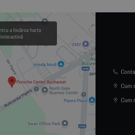
ntru a încărca harta
interactivă
Conta
Cum n
Cum n