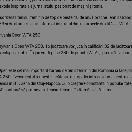
xtele inspirate ale jurnalistului pasionat de mașini și tenis.
orizează tenisul feminin de top de peste 45 de ani. Porsche Tennis Grand P
8 și de atunci s-a transformat într-unul dintre turneele de elită ale WTA.
ylvania Open WTA 250
sylvania Open WTA 250, 16 jucătoare vor juca în calificări, 32 de jucătoar
6 echipe la dublu. În joc vor fi puse 280 de puncte WTA și premii în valoa
Open este cel mai important turneu de tenis feminin din România și face pa
 250. Evenimentul reunește jucătoare de top din întreaga lume pentru o
ensă în BT Arena din Cluj-Napoca. Cu o creștere constantă în popularitate
continuă să promoveze tenisul feminin în România și în lume.