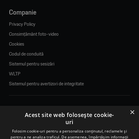
Companie
Privacy Policy
Consimțământ foto-video
Cookies
Codul de conduită
Sistemul pentru sesizări
WLTP
Sistemul pentru avertizori de integritate
×
© 2026. Porsche Inter Auto Romania. Toate drepturile rezervate.
Acest site web folosește cookie-
uri
Porsche Inter Auto Romania SRL
Folosim cookie-uri pentru a personaliza conținutul, reclamele și
RO22188461 J2007002067233
pentru a ne analiza traficul. De asemenea, împărtășim informații