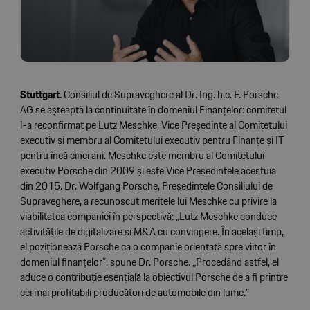
Stuttgart.
Consiliul de Supraveghere al Dr. Ing. h.c. F. Porsche
AG se așteaptă la continuitate în domeniul Finanțelor: comitetul
l-a reconfirmat pe Lutz Meschke, Vice Președinte al Comitetului
executiv și membru al Comitetului executiv pentru Finanțe și IT
pentru încă cinci ani. Meschke este membru al Comitetului
executiv Porsche din 2009 și este Vice Președintele acestuia
din 2015. Dr. Wolfgang Porsche, Președintele Consiliului de
Supraveghere, a recunoscut meritele lui Meschke cu privire la
viabilitatea companiei în perspectivă: „Lutz Meschke conduce
activitățile de digitalizare și M&A cu convingere. În același timp,
el poziționează Porsche ca o companie orientată spre viitor în
domeniul finanțelor”, spune Dr. Porsche. „Procedând astfel, el
aduce o contribuție esențială la obiectivul Porsche de a fi printre
cei mai profitabili producători de automobile din lume.”