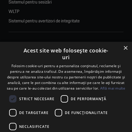
Sistemul pentru sesizări
WLTP
Sistemul pentru avertizori de integritate
×
© 2026. Porsche Inter Auto Romania. Toate drepturile rezervate.
Acest site web folosește cookie-
uri
Porsche Inter Auto Romania SRL
RO22188461 J2007002067233
Folosim cookie-uri pentru a personaliza conținutul, reclamele și
pentru a ne analiza traficul. De asemenea, împărtășim informații
B-dul Pipera, nr. 2, Sala 1, Etaj 2, Voluntari, jud.Ilfov - sediu
despre utilizarea site-ului nostru cu partenerii noștri de publicitate și
social
analiză, care le pot combina cu alte informații pe care le-ați furnizat
B-dul Pipera, nr. 1/X, Centrul Porsche București – PCB,
sau pe care le-au colectat din utilizarea serviciilor lor.
Află mai multe
Voluntari, jud. Ilfov – punct de lucru
Calea Lugojului, nr. 136, loc. Ghiroda, jud. Timiș – punct de
STRICT NECESARE
DE PERFORMANȚĂ
lucru Timișoara
DE TARGETARE
DE FUNCŢIONALITATE
NECLASIFICATE