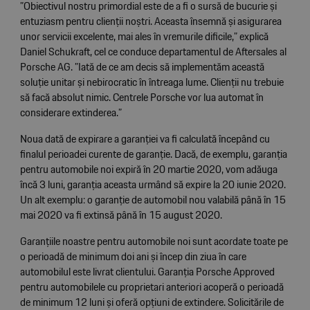
”Obiectivul nostru primordial este de a fi o sursă de bucurie și
entuziasm pentru clienții noștri. Aceasta însemnă și asigurarea
unor servicii excelente, mai ales în vremurile dificile,” explică
Daniel Schukraft, cel ce conduce departamentul de Aftersales al
Porsche AG. ”Iată de ce am decis să implementăm această
soluție unitar și nebirocratic în întreaga lume. Clienții nu trebuie
să facă absolut nimic. Centrele Porsche vor lua automat în
considerare extinderea.”
Noua dată de expirare a garanției va fi calculată începând cu
finalul perioadei curente de garanție. Dacă, de exemplu, garanția
pentru automobile noi expiră în 20 martie 2020, vom adăuga
încă 3 luni, garanția aceasta urmând să expire la 20 iunie 2020.
Un alt exemplu: o garanție de automobil nou valabilă până în 15
mai 2020 va fi extinsă până în 15 august 2020.
Garanțiile noastre pentru automobile noi sunt acordate toate pe
o perioadă de minimum doi ani și încep din ziua în care
automobilul este livrat clientului. Garanția Porsche Approved
pentru automobilele cu proprietari anteriori acoperă o perioadă
de minimum 12 luni și oferă opțiuni de extindere. Solicitările de