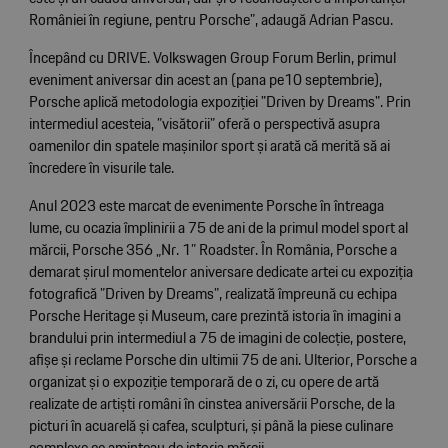
României în regiune, pentru Porsche”, adaugă Adrian Pascu.
Începând cu DRIVE. Volkswagen Group Forum Berlin, primul
eveniment aniversar din acest an (pana pe10 septembrie),
Porsche aplică metodologia expoziției "Driven by Dreams". Prin
intermediul acesteia, ”visătorii” oferă o perspectivă asupra
oamenilor din spatele mașinilor sport și arată că merită să ai
încredere în visurile tale.
Anul 2023 este marcat de evenimente Porsche în întreaga
lume, cu ocazia împlinirii a 75 de ani de la primul model sport al
mărcii, Porsche 356 „Nr. 1” Roadster. În România, Porsche a
demarat șirul momentelor aniversare dedicate artei cu expoziția
fotografică ”Driven by Dreams”, realizată împreună cu echipa
Porsche Heritage și Museum, care prezintă istoria în imagini a
brandului prin intermediul a 75 de imagini de colecție, postere,
afișe și reclame Porsche din ultimii 75 de ani. Ulterior, Porsche a
organizat și o expoziție temporară de o zi, cu opere de artă
realizate de artiști români în cinstea aniversării Porsche, de la
picturi în acuarelă și cafea, sculpturi, și până la piese culinare
complexe ce aminteau de istoria mărcii.