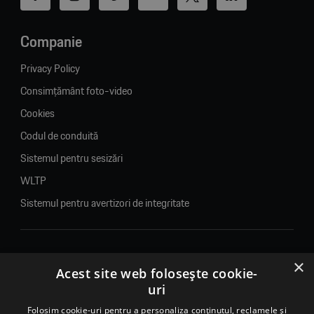
Companie
Privacy Policy
Consimțământ foto-video
Cookies
Codul de conduită
Sistemul pentru sesizări
WLTP
Sistemul pentru avertizori de integritate
×
© 2026. Porsche Inter Auto Romania. Toate drepturile rezervate.
Acest site web folosește cookie-
uri
Porsche Inter Auto Romania SRL
RO22188461 J2007002067233
Folosim cookie-uri pentru a personaliza conținutul, reclamele și