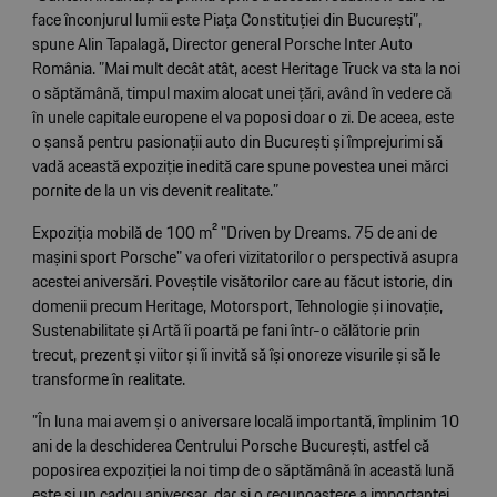
face înconjurul lumii este Piața Constituției din București”,
spune Alin Tapalagă, Director general Porsche Inter Auto
România. ”Mai mult decât atât, acest Heritage Truck va sta la noi
o săptămână, timpul maxim alocat unei țări, având în vedere că
în unele capitale europene el va poposi doar o zi. De aceea, este
o șansă pentru pasionații auto din București și împrejurimi să
vadă această expoziție inedită care spune povestea unei mărci
pornite de la un vis devenit realitate.”
Expoziția mobilă de 100 m² "Driven by Dreams. 75 de ani de
mașini sport Porsche" va oferi vizitatorilor o perspectivă asupra
acestei aniversări. Poveștile visătorilor care au făcut istorie, din
domenii precum Heritage, Motorsport, Tehnologie și inovație,
Sustenabilitate și Artă îi poartă pe fani într-o călătorie prin
trecut, prezent și viitor și îi invită să își onoreze visurile și să le
transforme în realitate.
”În luna mai avem și o aniversare locală importantă, împlinim 10
ani de la deschiderea Centrului Porsche București, astfel că
poposirea expoziției la noi timp de o săptămână în această lună
este și un cadou aniversar, dar și o recunoaștere a importanței