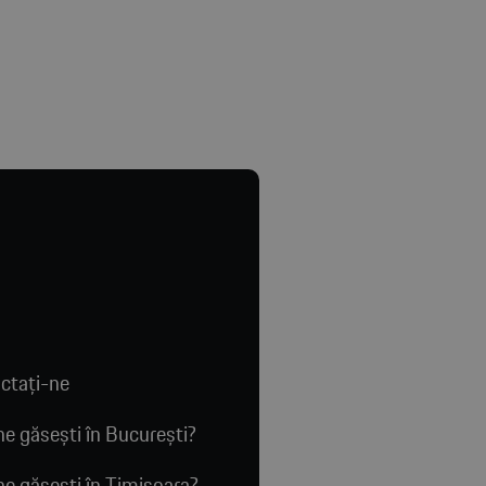
ctaţi-ne
e găsești în București?
e găsești în Timișoara?