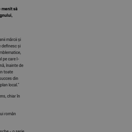
e menit să
ignului,
ii mărcii și
 definesc și
 emblematice,
l pe care l-
nă, înainte de
in toate
 succes din
lan local.”
ns, chiar în
ului român
sche - o serie