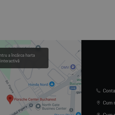
ntru a încărca harta
interactivă
Conta
Cum n
Cum n