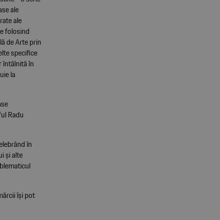
ase ale
rate ale
te folosind
ă de Arte prin
elte specifice
 întâlnită în
uie la
ase
ful Radu
elebrând în
i și alte
mblematicul
ărcii își pot