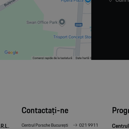
Contactați-ne
Prog
R.L.
Centrul
Centrul Porsche București
021 9911