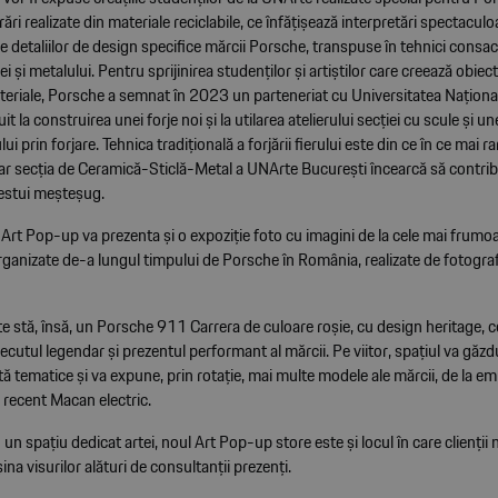
rări realizate din materiale reciclabile, ce înfățișează interpretări spectaculo
ale detaliilor de design specifice mărcii Porsche, transpuse în tehnici consac
lei și metalului. Pentru sprijinirea studenților și artiștilor care creează obiec
teriale, Porsche a semnat în 2023 un parteneriat cu Universitatea Național
it la construirea unei forje noi și la utilarea atelierului secției cu scule și un
lui prin forjare. Tehnica tradițională a forjării fierului este din ce în ce mai rar
iar secția de Ceramică-Sticlă-Metal a UNArte București încearcă să contrib
estui meșteșug.
Art Pop-up va prezenta și o expoziție foto cu imagini de la cele mai frumo
ganizate de-a lungul timpului de Porsche în România, realizate de fotogra
te stă, însă, un Porsche 911 Carrera de culoare roșie, cu design heritage, c
recutul legendar și prezentul performant al mărcii. Pe viitor, spațiul va găzdu
rtă tematice și va expune, prin rotație, mai multe modele ale mărcii, de la e
 recent Macan electric.
 un spațiu dedicat artei, noul Art Pop-up store este și locul în care clienții m
na visurilor alături de consultanții prezenți.