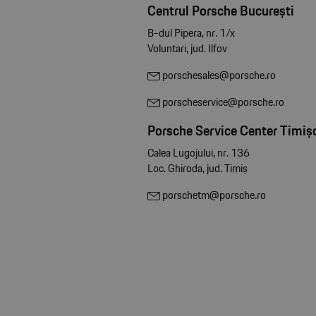
Centrul Porsche București
B-dul Pipera, nr. 1/x
Voluntari, jud. Ilfov
porschesales@porsche.ro
porscheservice@porsche.ro
Porsche Service Center Timiș
Calea Lugojului, nr. 136
Loc. Ghiroda, jud. Timiș
porschetm@porsche.ro