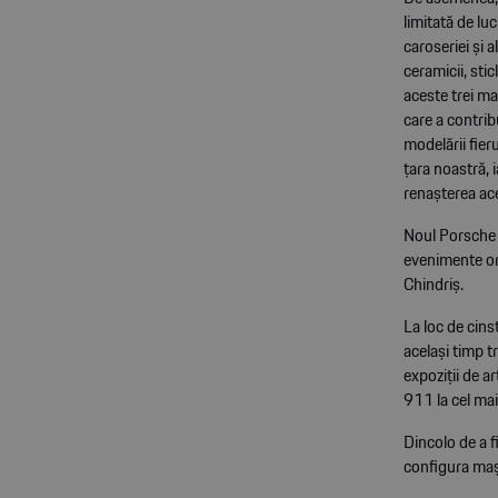
limitată de luc
caroseriei și 
ceramicii, stic
aceste trei ma
care a contribu
modelării fieru
țara noastră, 
renașterea ac
Noul Porsche 
evenimente or
Chindriș.
La loc de cins
același timp t
expoziții de a
911 la cel mai
Dincolo de a fi
configura mași