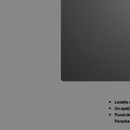
Locație 
Un spați
Punct de
Porsche