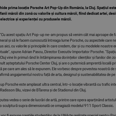
ide prima locație Porsche Art Pop-Up din România, la Cluj. Spațiul est
fanii mărcii din zonă cu valorile și cultura mărcii, fiind dedicat artei, des
electrice și experienței cu produsele mărcii.
”Cu acest spațiu Art Pop-up ne-am propus să venim cât mai aproape de fan
neral și să le facem cunoscută întreaga lume Porsche, cu aspectele care ne
s aici, cu valorile și principiile în care credem, dar și cu modelele noastre
ctuale”, spune Adrian Pascu, Director Executiv Importator Porsche. ”Spațiu
Cluj vine în primul rând în întâmpinarea dorințelor clienților și fanilor din zo
lt așteptatului Porsche Center Cluj, și are o puternică amprentă locală pr
artă pe care am ales să le expunem. Ele vorbesc despre povestea noastră de
firmă angajamentul nostru față de arta, designul și sustenabilitatea de pe p
p Porsche este amplasat ultra central, într-o locație vibrantă cu trafic inte
 Radisson Blu, vizavi de BTarena și de Stadionul din Cluj.
r putea vedea o serie de lucrări de artă, printre care opera aparținând artist
, o sculptură supra dimensionată ce omagiază modelul 911 Sport Classic.
or fi expuse creațiile studenților de la UNArte realizate special pentru Por