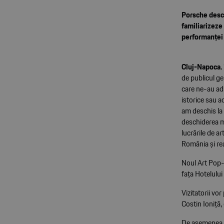
Porsche desch
familiarizeze 
performanței 
Cluj-Napoca.
de publicul ge
care ne-au adu
istorice sau a
am deschis la 
deschiderea mu
lucrările de 
România și rea
Noul Art Pop-u
fața Hotelului
Vizitatorii vo
Costin Ioniță
De asemenea, v