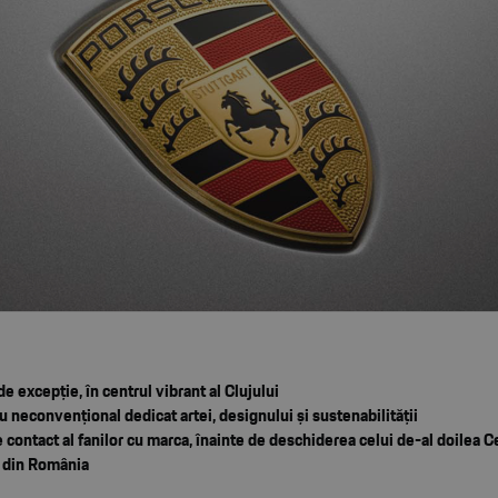
de excepție, în centrul vibrant al Clujului
u neconvențional dedicat artei, designului și sustenabilității
 contact al fanilor cu marca, înainte de deschiderea celui de-al doilea C
 din România