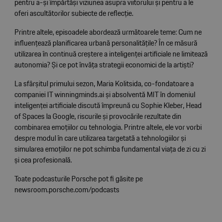
pentru a-și împărtăși viziunea asupra viitorului și pentru a le
oferi ascultătorilor subiecte de reflecție.
Printre altele, episoadele abordează următoarele teme: Cum ne
influențează planificarea urbană personalitățile? În ce măsură
utilizarea în continuă creștere a inteligenței artificiale ne limitează
autonomia? Și ce pot învăța strategii economici de la artiști?
La sfârșitul primului sezon, Maria Kolitsida, co-fondatoare a
companiei IT winningminds.ai și absolventă MIT în domeniul
inteligenței artificiale discută împreună cu Sophie Kleber, Head
of Spaces la Google, riscurile și provocările rezultate din
combinarea emoțiilor cu tehnologia. Printre altele, ele vor vorbi
despre modul în care utilizarea targetată a tehnologiilor și
simularea emoțiilor ne pot schimba fundamental viața de zi cu zi
și cea profesională.
Toate podcasturile Porsche pot fi găsite pe
newsroom.porsche.com/podcasts