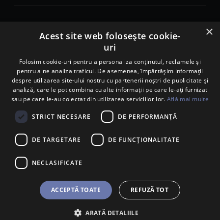
×
© 2026. Porsche Inter Auto Romania. Toate drepturile rezervate.
Acest site web folosește cookie-
uri
Porsche Inter Auto Romania SRL
RO22188461 J2007002067233
Folosim cookie-uri pentru a personaliza conținutul, reclamele și
pentru a ne analiza traficul. De asemenea, împărtășim informații
B-dul Pipera, nr. 2, Sala 1, Etaj 2, Voluntari, jud.Ilfov - sediu
despre utilizarea site-ului nostru cu partenerii noștri de publicitate și
social
analiză, care le pot combina cu alte informații pe care le-ați furnizat
B-dul Pipera, nr. 1/X, Centrul Porsche București – PCB,
sau pe care le-au colectat din utilizarea serviciilor lor.
Află mai multe
Voluntari, jud. Ilfov – punct de lucru
Calea Lugojului, nr. 136, loc. Ghiroda, jud. Timiș – punct de
STRICT NECESARE
DE PERFORMANȚĂ
lucru Timișoara
DE TARGETARE
DE FUNCŢIONALITATE
NECLASIFICATE
ACCEPTĂ TOATE
REFUZĂ TOT
ARATĂ DETALIILE