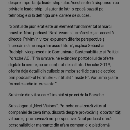
despre importanța leadership-ului. Aceștia oferă răspunsuri cu
privire la leadership-ul autentic într-o epocă bazată pe
tehnologie și la definiția unei cariere de succes.
"Spiritul de pionierat este un element fundamental al mărcii
noastre. Noul podcast 'Next Visions' urmărește și el această
direcție. Privim în viitor, expunem diferite perspective și
încercăm să ne inspirăm ascultătorii", explică Sebastian
Rudolph, vicepreședinte Comunicare, Sustenabilitate și Politici
Porsche AG. "Prin urmare, ne extindem portofoliul de oferte
digitale la cerere, cu un conținut de calitate. Din iulie 2019,
oferim deja detalii din culisele primelor serii de curse electrice
prin podcast-ul Formulei E, intitulat ”Inside E”. Vor urma și alte
formate audio interesante."
Subiecte din viitor care îi inspiră și pe cei de la Porsche
Sub sloganul „Next Visions”, Porsche analizează viitorul
companiei de ceva timp, discută despre provocări și oportunități
viitoare și promovează noi perspective. Noul podcast oferă
personalităților marcante din afara companiei o platformă