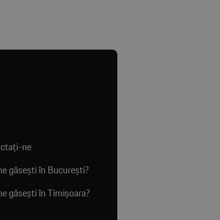
ctaţi-ne
e găsești în București?
e găsești în Timișoara?