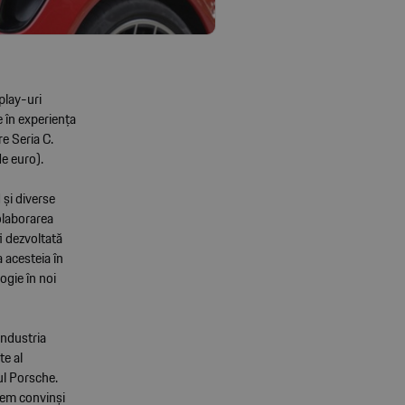
play-uri
e în experiența
re Seria C.
de euro).
și diverse
olaborarea
i dezvoltată
a acesteia în
ogie în noi
industria
te al
ul Porsche.
tem convinși