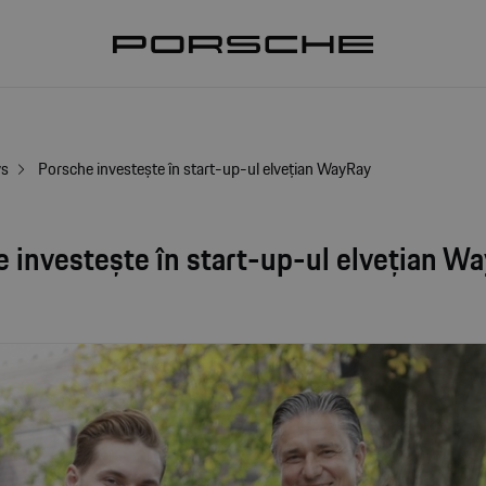
ws
Porsche investește în start-up-ul elvețian WayRay
 investește în start-up-ul elvețian W