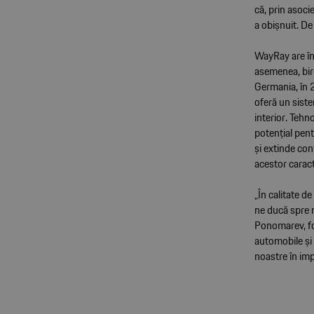
că, prin asoci
a obișnuit. De
WayRay are în 
asemenea, biro
Germania, în 
oferă un siste
interior. Tehn
potențial pent
și extinde con
acestor caract
„În calitate 
ne ducă spre n
Ponomarev, fo
automobile și 
noastre în im