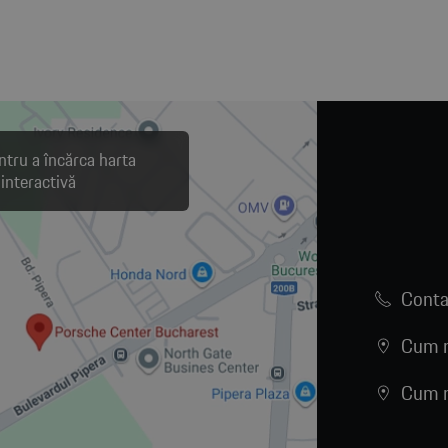
ntru a încărca harta
interactivă
Conta
Cum n
Cum n