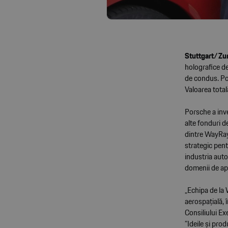
Stuttgart/Zur
holografice de
de condus. Por
Valoarea total
Porsche a inv
alte fonduri d
dintre WayRay
strategic pent
industria aut
domenii de apl
„Echipa de la 
aerospațială,
Consiliului Ex
”Ideile și pr