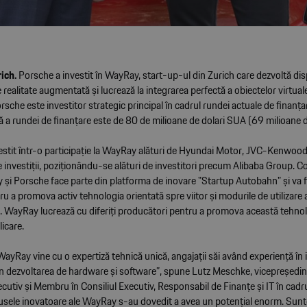
ich.
Porsche a investit în WayRay, start-up-ul din Zurich care dezvoltă dis
 realitate augmentată și lucrează la integrarea perfectă a obiectelor virtual
sche este investitor strategic principal în cadrul rundei actuale de finanța
ă a rundei de finanțare este de 80 de milioane de dolari SUA (69 milioane 
estit într-o participație la WayRay alături de Hyundai Motor, JVC-Kenwood 
e investiții, poziționându-se alături de investitori precum Alibaba Group. C
 și Porsche face parte din platforma de inovare "Startup Autobahn" și va f
ru a promova activ tehnologia orientată spre viitor și modurile de utilizare 
o. WayRay lucrează cu diferiți producători pentru a promova această tehnol
icare.
WayRay vine cu o expertiză tehnică unică, angajații săi având experiență în 
 în dezvoltarea de hardware și software”, spune Lutz Meschke, vicepreședin
ecutiv și Membru în Consiliul Executiv, Responsabil de Finanțe și IT în cadr
odusele inovatoare ale WayRay s-au dovedit a avea un potențial enorm. Sun