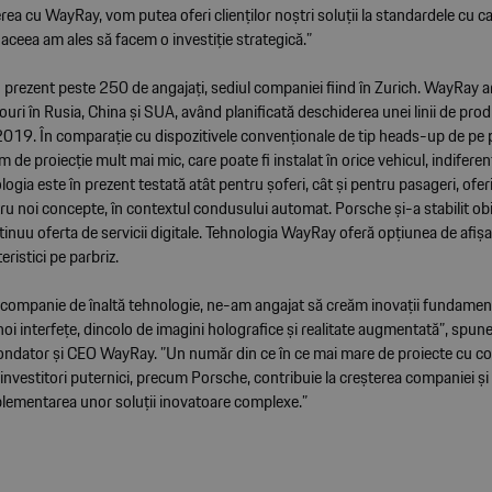
erea cu WayRay, vom putea oferi clienților noștri soluții la standardele cu c
 aceea am ales să facem o investiție strategică.”
prezent peste 250 de angajați, sediul companiei fiind în Zurich. WayRay a
uri în Rusia, China și SUA, având planificată deschiderea unei linii de prod
2019. În comparație cu dispozitivele convenționale de tip heads-up de pe
m de proiecție mult mai mic, care poate fi instalat în orice vehicul, indifere
ologia este în prezent testată atât pentru șoferi, cât și pentru pasageri, ofer
ru noi concepte, în contextul condusului automat. Porsche și-a stabilit obi
tinuu oferta de servicii digitale. Tehnologia WayRay oferă opțiunea de afișa
eristici pe parbriz.
de companie de înaltă tehnologie, ne-am angajat să creăm inovații fundamen
oi interfețe, dincolo de imagini holografice și realitate augmentată”, spune
ndator și CEO WayRay. ”Un număr din ce în ce mai mare de proiecte cu co
investitori puternici, precum Porsche, contribuie la creșterea companiei și 
plementarea unor soluții inovatoare complexe.”