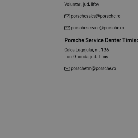
Voluntari, jud. Ilfov
porschesales@porsche.ro
porscheservice@porsche.ro
Porsche Service Center Timiș
Calea Lugojului, nr. 136
Loc. Ghiroda, jud. Timiș
porschetm@porsche.ro