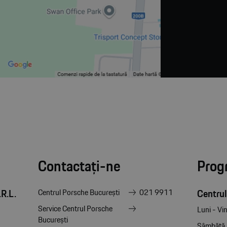
Contactați-ne
Prog
R.L.
Centrul
Centrul Porsche București
021 9911
Service Centrul Porsche
Luni - Vin
București
Sâmbătă