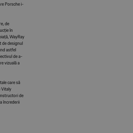
are Porsche i-
re, de
ucție în
 piață, WayRay
nt de designul
ind astfel
ectivul de a-
re vizuală a
tale care să
 Vitaly
nstructori de
a încrederii