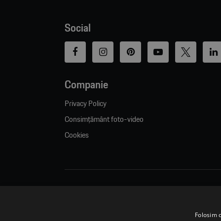
Social
Companie
Privacy Policy
Consimțământ foto-video
Cookies
© 2026. Porsche Inter Auto Romania. Toate drepturile rezervat
Folosim c
Porsche Inter Auto Romania SRL