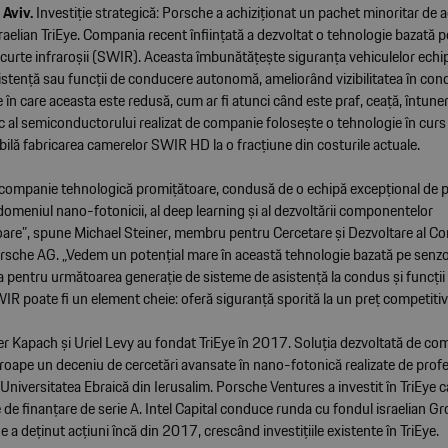
 Aviv.
Investiție strategică: Porsche a achiziționat un pachet minoritar de a
raelian TriEye. Compania recent înființată a dezvoltat o tehnologie bazată p
curte infraroșii (SWIR). Aceasta îmbunătățește siguranța vehiculelor echi
stență sau funcții de conducere autonomă, ameliorând vizibilitatea în condi
în care aceasta este redusă, cum ar fi atunci când este praf, ceață, întuner
c al semiconductorului realizat de companie folosește o tehnologie în curs
bilă fabricarea camerelor SWIR HD la o fracțiune din costurile actuale.
o companie tehnologică promițătoare, condusă de o echipă excepțional de p
domeniul nano-fotonicii, al deep learning și al dezvoltării componentelor
re”, spune Michael Steiner, membru pentru Cercetare și Dezvoltare al Co
orsche AG. „Vedem un potențial mare în această tehnologie bazată pe senzor
a pentru următoarea generație de sisteme de asistență la condus și funcți
R poate fi un element cheie: oferă siguranță sporită la un preț competitiv
er Kapach și Uriel Levy au fondat TriEye în 2017. Soluția dezvoltată de co
roape un deceniu de cercetări avansate în nano-fotonică realizate de profe
 Universitatea Ebraică din Ierusalim. Porsche Ventures a investit în TriEye c
 de finanțare de serie A. Intel Capital conduce runda cu fondul israelian G
e a deținut acțiuni încă din 2017, crescând investițiile existente în TriEye.