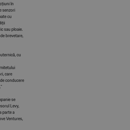
cțiuni în
e senzori
pate cu
ții
ic sau ploaie.
 de brevetare,
uternică, cu
mitetului
i, care
i de conducere
.”
mpanie se
sorul Levy,
a parte a
rove Ventures,