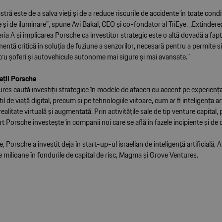
tră este de a salva vieți și de a reduce riscurile de accidente în toate condiț
și de iluminare”, spune Avi Bakal, CEO și co-fondator al TriEye. „Extindere
ria A și implicarea Porsche ca investitor strategic este o altă dovadă a fa
ntă critică în soluția de fuziune a senzorilor, necesară pentru a permite 
tru șoferi și autovehicule autonome mai sigure și mai avansate.”
ații Porsche
es caută investiții strategice în modele de afaceri cu accent pe experiența 
til de viață digital, precum și pe tehnologiile viitoare, cum ar fi inteligența art
realitate virtuală și augmentată. Prin activitățile sale de tip venture capital
t Porsche investește în companii noi care se află în fazele incipiente și de 
, Porsche a investit deja în start-up-ul israelian de inteligență artificială, 
de milioane în fondurile de capital de risc, Magma și Grove Ventures.