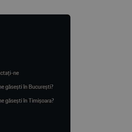
ctaţi-ne
e găsești în București?
e găsești în Timișoara?