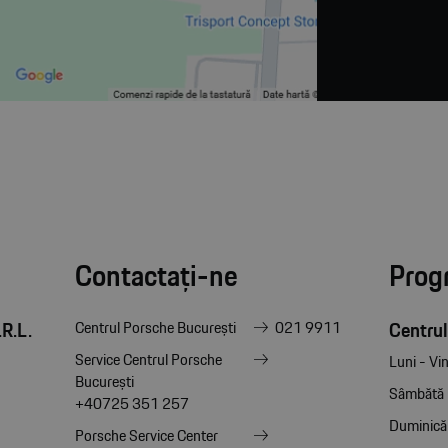
Contactați-ne
Prog
R.L.
Centrul
Centrul Porsche București
021 9911
Service Centrul Porsche
Luni - Vin
București
Sâmbătă
+40725 351 257
Duminică
Porsche Service Center