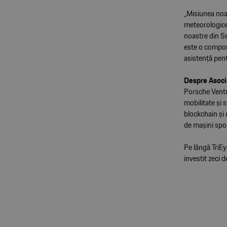
„Misiunea noas
meteorologice 
noastre din Se
este o compone
asistență pen
Despre Asoci
Porsche Ventur
mobilitate și s
blockchain și 
de mașini spor
Pe lângă TriEye
investit zeci 