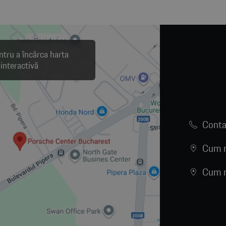
ntru a încărca harta
interactivă
Conta
Cum n
Cum n