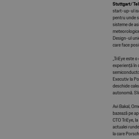
Stuttgart/Tel
start-up-ul is
pentru unde s
sisteme de asi
meteorologice 
Design-ul uni
care face posi
„TriEye este 
experiență în 
semiconductoa
Executiv la P
deschide cale
autonomă. SWI
Avi Bakal, Om
bazează pe ap
CTO TriEye, la
actualei runde
la care Porsch