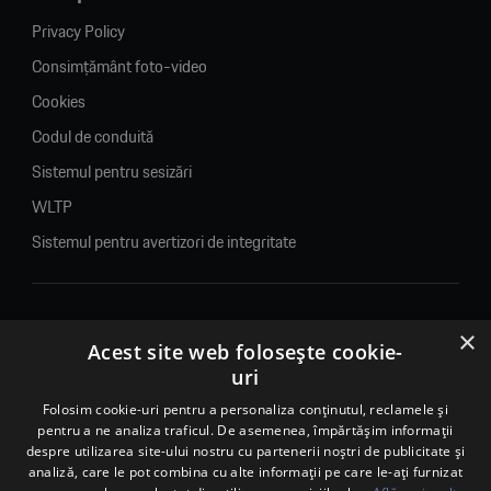
Privacy Policy
Consimțământ foto-video
Cookies
Codul de conduită
Sistemul pentru sesizări
WLTP
Sistemul pentru avertizori de integritate
×
© 2026. Porsche Inter Auto Romania. Toate drepturile rezervate.
Acest site web folosește cookie-
uri
Porsche Inter Auto Romania SRL
RO22188461 J2007002067233
Folosim cookie-uri pentru a personaliza conținutul, reclamele și
pentru a ne analiza traficul. De asemenea, împărtășim informații
B-dul Pipera, nr. 2, Sala 1, Etaj 2, Voluntari, jud.Ilfov - sediu
despre utilizarea site-ului nostru cu partenerii noștri de publicitate și
social
analiză, care le pot combina cu alte informații pe care le-ați furnizat
B-dul Pipera, nr. 1/X, Centrul Porsche București – PCB,