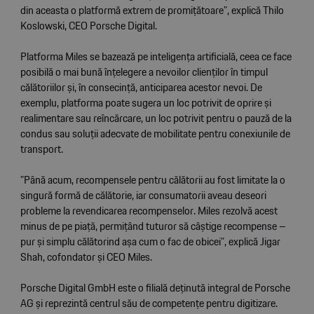
din aceasta o platformă extrem de promițătoare”, explică Thilo
Koslowski, CEO Porsche Digital.
Platforma Miles se bazează pe inteligența artificială, ceea ce face
posibilă o mai bună înțelegere a nevoilor clienților în timpul
călătoriilor și, în consecință, anticiparea acestor nevoi. De
exemplu, platforma poate sugera un loc potrivit de oprire și
realimentare sau reîncărcare, un loc potrivit pentru o pauză de la
condus sau soluții adecvate de mobilitate pentru conexiunile de
transport.
”Până acum, recompensele pentru călătorii au fost limitate la o
singură formă de călătorie, iar consumatorii aveau deseori
probleme la revendicarea recompenselor. Miles rezolvă acest
minus de pe piață, permițând tuturor să câștige recompense –
pur și simplu călătorind așa cum o fac de obicei”, explică Jigar
Shah, cofondator și CEO Miles.
Porsche Digital GmbH este o filială deținută integral de Porsche
AG și reprezintă centrul său de competențe pentru digitizare.