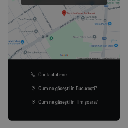
Contactaţi-ne
Cum ne găsești în București?
Cum ne găsești în Timișoara?