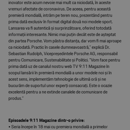
inovator este acum nevoie mai mult ca niciodată, în aceste
vremuri afectate de coronavirus. De aceea, pentru această
premieră mondială, intrăm pe teren nou, prezentând pentru
prima dată exclusiv în format digital două noi modele sport.
Lansarea va fi autentică și surprinzătoare, oferind totodată
informații interesante. Nimic mai puțin decât este de așteptat
din partea Porsche. Vom păstra distanța, dar vom fi mai aproape
ca niciodată. Practic în casele dumneavoastră,” explică Dr.
Sebastian Rudolph, Vicepreședintele Porsche AG, responsabil
pentru Comunicare, Sustenabilitate și Politici. ”Vom face pentru
prima dată uz de canalul nostru web TV 9:11 Magazine în
scopul lansării în premieră mondială a unor modele noi și în
acest sens, implementăm tehnologie de ultimă oră și ne
bucurăm de suportul unor experți consacrați. Este o ocazie
excelentă pentru a ne extinde canalele de comunicare de
produs.”
Episoadele 9:11 Magazine dintr-o privire:
• Seria începe în 18 mai cu premiera mondială a primelor