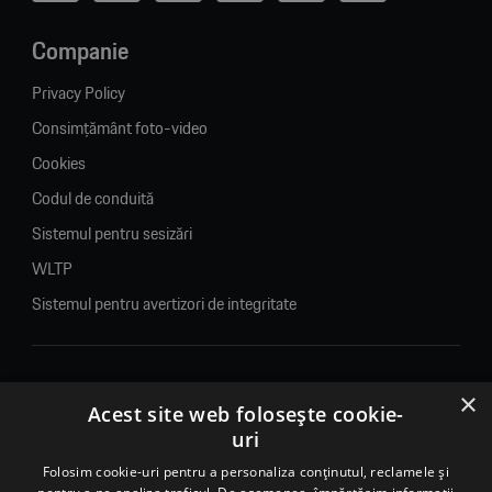
Companie
Privacy Policy
Consimțământ foto-video
Cookies
Codul de conduită
Sistemul pentru sesizări
WLTP
Sistemul pentru avertizori de integritate
×
© 2026. Porsche Inter Auto Romania. Toate drepturile rezervate.
Acest site web folosește cookie-
uri
Porsche Inter Auto Romania SRL
RO22188461 J2007002067233
Folosim cookie-uri pentru a personaliza conținutul, reclamele și