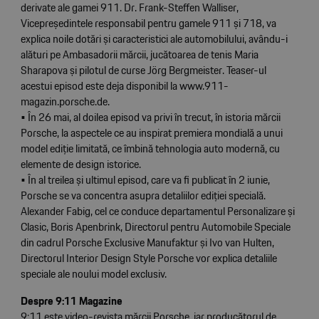
derivate ale gamei 911. Dr. Frank-Steffen Walliser,
Vicepreședintele responsabil pentru gamele 911 și 718, va
explica noile dotări și caracteristici ale automobilului, avându-i
alături pe Ambasadorii mărcii, jucătoarea de tenis Maria
Sharapova și pilotul de curse Jörg Bergmeister. Teaser-ul
acestui episod este deja disponibil la www.911-
magazin.porsche.de.
• În 26 mai, al doilea episod va privi în trecut, în istoria mărcii
Porsche, la aspectele ce au inspirat premiera mondială a unui
model ediție limitată, ce îmbină tehnologia auto modernă, cu
elemente de design istorice.
• În al treilea și ultimul episod, care va fi publicat în 2 iunie,
Porsche se va concentra asupra detaliilor ediției specială.
Alexander Fabig, cel ce conduce departamentul Personalizare și
Clasic, Boris Apenbrink, Directorul pentru Automobile Speciale
din cadrul Porsche Exclusive Manufaktur și Ivo van Hulten,
Directorul Interior Design Style Porsche vor explica detaliile
speciale ale noului model exclusiv.
Despre 9:11 Magazine
9:11 este video-revista mărcii Porsche, iar producătorul de