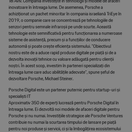
Tel Aviv. Compania investește în tehnologii și modele de afaceri
inovatoare în întreaga lume. De asemenea, Porsche a
achiziționat un pachet minoritar în compania israeliană TriEye în
2019, o companie care se concentrează pe tehnologiile de
senzori pentru semnale infraroșii pe unde scurte. Această
tehnologie este semnificativă pentru funcționarea a numeroase
sisteme de asistență, precum și a funcțiilor de conducere
autonomă și poate crește eficiența sistemului. "Obiectivul
nostru este de a aduce rapid produse digitale pe piață și de a
dezvolta inovații tehnice cu valoare adăugată pentru clienții
noștri. În acest scop, investim în parteneri specializați din
întreaga lume care aduc abilitățile adecvate", spune șeful de
dezvoltare Porsche, Michael Steiner.
Porsche Digital este un partener puternic pentru startup-uri și
specialiști IT
Aproximativ 350 de experți lucrează pentru Porsche Digital în
întreaga lume. Ei dezvoltă noi modele de afaceri digitale pentru
Porsche și nu numai. Investițiile strategice ale Porsche Ventures
contribuie nu numai la scurtarea timpului de lansare pe piață
pentru noi produse și servicii, ci și la îmbogățirea ecosistemului