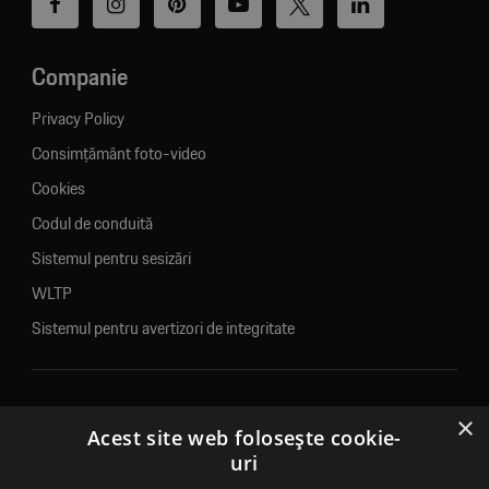
Companie
Privacy Policy
Consimțământ foto-video
Cookies
Codul de conduită
Sistemul pentru sesizări
WLTP
Sistemul pentru avertizori de integritate
×
© 2026. Porsche Inter Auto Romania. Toate drepturile rezervate.
Acest site web folosește cookie-
uri
Porsche Inter Auto Romania SRL