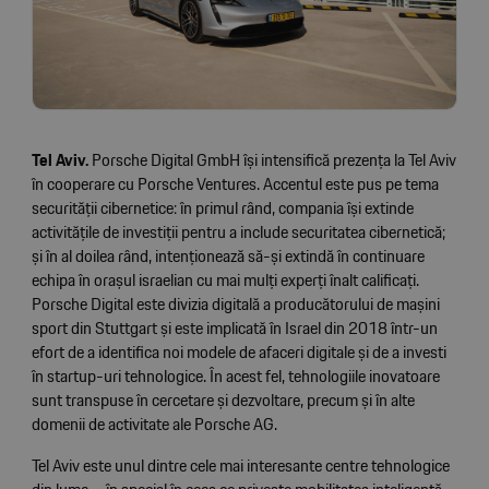
Tel Aviv.
Porsche Digital GmbH își intensifică prezența la Tel Aviv
în cooperare cu Porsche Ventures. Accentul este pus pe tema
securității cibernetice: în primul rând, compania își extinde
activitățile de investiții pentru a include securitatea cibernetică;
și în al doilea rând, intenționează să-și extindă în continuare
echipa în orașul israelian cu mai mulți experți înalt calificați.
Porsche Digital este divizia digitală a producătorului de mașini
sport din Stuttgart și este implicată în Israel din 2018 într-un
efort de a identifica noi modele de afaceri digitale și de a investi
în startup-uri tehnologice. În acest fel, tehnologiile inovatoare
sunt transpuse în cercetare și dezvoltare, precum și în alte
domenii de activitate ale Porsche AG.
Tel Aviv este unul dintre cele mai interesante centre tehnologice