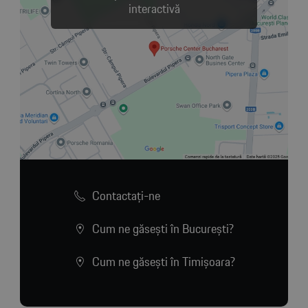
interactivă
Contactaţi-ne
Cum ne găsești în București?
Cum ne găsești în Timișoara?