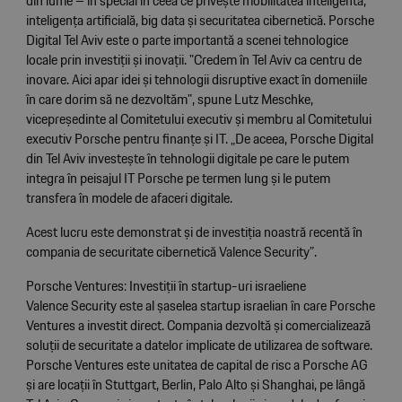
din lume – în special în ceea ce priveşte mobilitatea inteligentă,
inteligența artificială, big data și securitatea cibernetică. Porsche
Digital Tel Aviv este o parte importantă a scenei tehnologice
locale prin investiții și inovații. "Credem în Tel Aviv ca centru de
inovare. Aici apar idei și tehnologii disruptive exact în domeniile
în care dorim să ne dezvoltăm", spune Lutz Meschke,
vicepreședinte al Comitetului executiv și membru al Comitetului
executiv Porsche pentru finanțe şi IT. „De aceea, Porsche Digital
din Tel Aviv investește în tehnologii digitale pe care le putem
integra în peisajul IT Porsche pe termen lung și le putem
transfera în modele de afaceri digitale.
Acest lucru este demonstrat și de investiția noastră recentă în
compania de securitate cibernetică Valence Security”.
Porsche Ventures: Investiții în startup-uri israeliene
Valence Security este al șaselea startup israelian în care Porsche
Ventures a investit direct. Compania dezvoltă și comercializează
soluții de securitate a datelor implicate de utilizarea de software.
Porsche Ventures este unitatea de capital de risc a Porsche AG
și are locații în Stuttgart, Berlin, Palo Alto și Shanghai, pe lângă