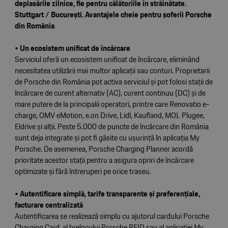
deplasările zilnice, fie pentru călătoriile în străinătate.
Stuttgart / București.
Avantajele cheie pentru șoferii Porsche
din România
•
Un ecosistem unificat de încărcare
Serviciul oferă un ecosistem unificat de încărcare, eliminând
necesitatea utilizării mai multor aplicații sau conturi. Proprietarii
de Porsche din România pot activa serviciul și pot folosi stații de
încărcare de curent alternativ (AC), curent continuu (DC) și de
mare putere de la principalii operatori, printre care Renovatio e-
charge, OMV eMotion, e.on Drive, Lidl, Kaufland, MOL Plugee,
Eldrive și alții. Peste 5.000 de puncte de încărcare din România
sunt deja integrate și pot fi găsite cu ușurință în aplicația My
Porsche. De asemenea, Porsche Charging Planner acordă
prioritate acestor stații pentru a asigura opriri de încărcare
optimizate și fără întreruperi pe orice traseu.
•
Autentificare simplă, tarife transparente și preferențiale,
facturare centralizată
Autentificarea se realizează simplu cu ajutorul cardului Porsche
Charging Card, al brelocului Porsche RFID sau al aplicației My