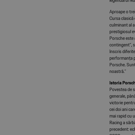
legendarul Nü
Aproape o tre
Cursa clasică 
culminant al a
prestigiosul e
Porsche este 
contingent”, s
înscris diferit
performanța p
Porsche. Sunt
noastră.”
Istoria Porsc
Povestea de su
generale, până
victorie pentr
cei doi ani c
mai rapid cu 
Racing a sărb
precedent: ech