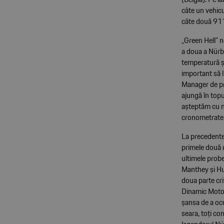
câte un vehic
câte două 911
„Green Hell” n
a doua a Nürbu
temperatură și
important să l
Manager de pr
ajungă în topul
așteptăm cu n
cronometrate
La precedentel
primele două 
ultimele probe
Manthey și Hub
doua parte cri
Dinamic Motor
șansa de a ocu
seara, toți c