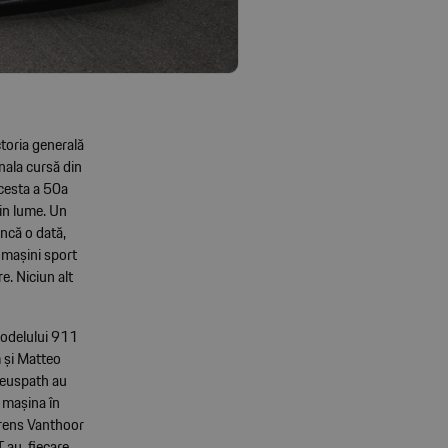
ctoria generală
nala cursă din
acesta a 50a
din lume. Un
Încă o dată,
e mașini sport
e. Niciun alt
 modelului 911
 și Matteo
 Meuspath au
t mașina în
aurens Vanthoor
au, fiecare,