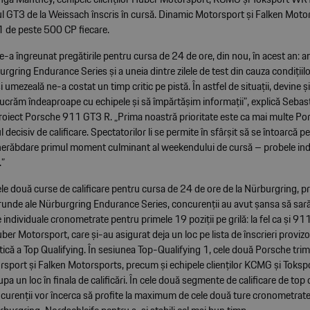
ul GT3 de la Weissach înscris în cursă. Dinamic Motorsport și Falken Moto
 de peste 500 CP fiecare.
e-a îngreunat pregătirile pentru cursa de 24 de ore, din nou, în acest an: a
rgring Endurance Series și a uneia dintre zilele de test din cauza condițiil
 umezeală ne-a costat un timp critic pe pistă. În astfel de situații, devine ș
ucrăm îndeaproape cu echipele și să împărtășim informații”, explică Sebast
oiect Porsche 911 GT3 R. „Prima noastră prioritate este ca mai multe Po
 decisiv de calificare. Spectatorilor li se permite în sfârșit să se întoarcă pe
erăbdare primul moment culminant al weekendului de cursă – probele ind
.”
e două curse de calificare pentru cursa de 24 de ore de la Nürburgring, pr
runde ale Nürburgring Endurance Series, concurenții au avut șansa să sară 
 individuale cronometrate pentru primele 19 poziții pe grilă: la fel ca și 91
er Motorsport, care și-au asigurat deja un loc pe lista de înscrieri provizo
tică a Top Qualifying. În sesiunea Top-Qualifying 1, cele două Porsche trim
sport și Falken Motorsports, precum și echipele clienților KCMG și Toks
pa un loc în finala de calificări. În cele două segmente de calificare de top 
oncurenții vor încerca să profite la maximum de cele două ture cronometrat