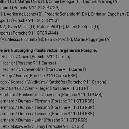
lhart (D), Matteo Cairoli (I), Côme Ledogar (F), Thomas Preining (A)
rsport (Porsche 911 GT3 R #29)
 (I), Adrien de Leener (B), Frederik Schandorff (DK), Christian Engelhart (
sports (Porsche 911 GT3 R #33)
Z), Sven Müller (D), Patrick Pilet (F), Marco Seefried (D)
sports (Porsche 911 GT3R #44)
(A), Alessio Picariello (B), Patrick Pilet (F), Martin Ragginger (A)
e ore Nürburgring - toate victoriile generale Porsche:
 Hechler / Quirin (Porsche 911 Carrera)
 Hechler (Porsche 911 Carrera)
/ Hechler / Gschwendtner (Porsche 911 Carrera)
 Holup / Faubel (Porsche 911 Carrera RSR)
edo / Konrad / Wirdheim / Katthöfer (Porsche 911 Carrera)
r / Bartels / Alzen / Heger (Porsche 911 GT3 R)
Bernhard / Rockenfeller / Tiemann (Porsche 911 GT3 MR)
Bernhard / Dumas / Tiemann (Porsche 911 GT3 RSR)
Bernhard / Dumas / Tiemann (Porsche 911 GT3 RSR)
Bernhard / Dumas / Tiemann (Porsche 911 GT3 RSR)
Bernhard / Dumas / Luhr (Porsche 911 GT3 RSR)
Pilet / Makowiecki / Tandy (Porsche 911 GT3 R)