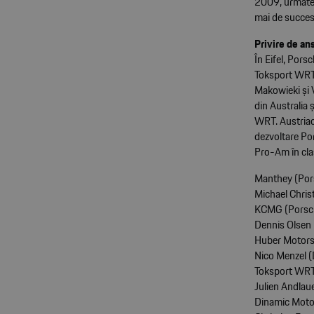
2009, urmate 
mai de succes 
Privire de an
În Eifel, Pors
Toksport WRT, 
Makowieki și 
din Australia 
WRT. Austriac
dezvoltare Po
Pro-Am în cla
Manthey (Po
Michael Chris
KCMG (Porsc
Dennis Olsen 
Huber Motor
Nico Menzel (
Toksport WR
Julien Andlau
Dinamic Moto