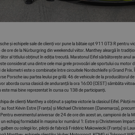
che și echipele sale de clienți vor pune la bătaie opt 911 GT3 R pentru vi
 de ore de la Nürburgring din weekendul viitor. Manthey aleargă în tradițio
rător al titlului obținut în ediția trecută. Maratonul Eifel sărbătorește anul 
este considerat una dintre cele mai grele provocări ale sportului cu motor 
de kilometri este o combinație între circuitele Nordschleife și Grand Prix. 
rse Porsche iau partea leului pe grilă: 46 de vehicule de la producătorul d
vor aborda cursa clasică de anduranță la ora 16:00 (CEST) sâmbăta viitoar
 este mai bine reprezentat în cursa cu 138 de participanți.
chipa de clienți Manthey a obținut a șaptea victorie la clasicul Eifel. Piloții
” au fost Kévin Estre (Franța) și Michael Christensen (Danemarca), precum
a). Pentru evenimentul aniversar de 24 de ore din acest an, campionii de la
 un echipaj formidabil în mașina lor numărul 1: Estre și Christensen împar
-galben cu colegii lor, piloții de fabrică Frédéric Makowiecki (Franța) și L
lângă Manthey, echipele clienților Huber Motorsport, KCMG și Toksport WRT 