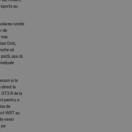
rsports au
nularea rundei
or de
i mai
ian Golz,
rsche să
 pistă, așa că
ividuale
ecum și la
direct la
1 GT3 R de la
rii pentru a
ise de
port WRT au
de vineri
e pe