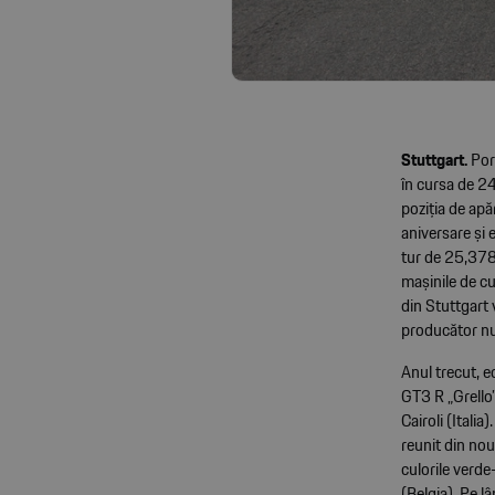
Stuttgart.
Pors
în cursa de 24
poziția de apă
aniversare și 
tur de 25,378 
mașinile de cu
din Stuttgart 
producător nu
Anul trecut, e
GT3 R „Grello
Cairoli (Itali
reunit din nou
culorile verde
(Belgia). Pe 