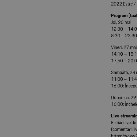
2022 Estre / 
Program (toa
Joi, 26 mai
12:30 – 14:00
8:30 – 23:30: 
Vineri, 27 mai
14:10 – 15:10
17:50 – 20:00:
Sâmbătă, 28 
11:00 – 11:45
16:00: Începu
Duminică, 29
16:00: Închei
Live streami
Filmări live d
(comentarii li
https://www