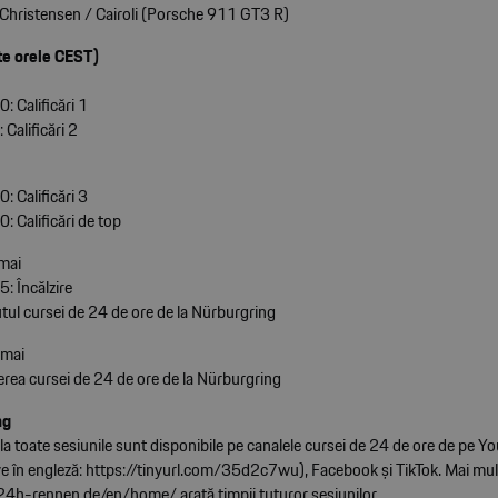
Christensen / Cairoli (Porsche 911 GT3 R)
te orele CEST)
: Calificări 1
Calificări 2
: Calificări 3
 Calificări de top
mai
: Încălzire
tul cursei de 24 de ore de la Nürburgring
 mai
erea cursei de 24 de ore de la Nürburgring
ng
e la toate sesiunile sunt disponibile pe canalele cursei de 24 de ore de pe Y
ve în engleză:
https://tinyurl.com/35d2c7wu
), Facebook și TikTok. Mai mul
.24h-rennen.de/en/home/
arată timpii tuturor sesiunilor.