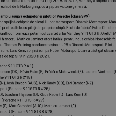
de alte două triumfuri în 2011 și 2018. În 2012, Manthey a obținut reco
echipă de la Nürburgring, cu a șaptea victorie generală.
samblu asupra echipelor și piloților Porsche (clasa SP9)
che sprijină echipele de clienți Huber Motorsport, Dinamic Motorsport, Man
printre altele, cu piloți din propria echipă. Piloții de fabrică Estre, Christe
Vanthoor formează puternicul cvartet al lui Manthey 911 GT3 R „Grello”. 
și francezul Mathieu Jaminet oferă întăriri pentru noua echipă Nordschleif
ul Thomas Preining conduce mașina nr. 28 a Dinamic Motorsport. Pilotul d
rsche, Lars Kern, sprijină echipa Huber Motorsport, care a câștigat clasam
sa de top SP9 în 2020 și 2021.
rsche 911 GT3 R #1)
tensen (DK), Kévin Estre (F), Frédéric Makowiecki (F), Laurens Vanthoor (
he 911 GT3 R #18)
(N), Josh Burdon (AUS), Nick Tandy (GB), Earl Bamber (NZ)
sport (Porsche 911GT3 R #25)
D), Joachim Thyssen (D), Klaus Rader (D), Lars Kern (D)
T (Porsche 911 GT3 R #27)
er (F), Matt Campbell (AUS), Mathieu Jaminet (F)
rsport (Porsche 911 GT3 R #28)