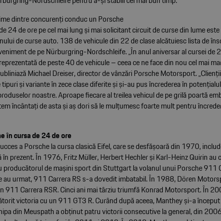
rburgring-Nordschleife pentru a-și stabili cel mai bun timp.
ime dintre concurenți conduc un Porsche
de 24 de ore pe cel mai lung și mai solicitant circuit de curse din lume est
nului de curse auto. 138 de vehicule din 22 de clase alcătuiesc lista de înscr
veniment de pe Nürburgring-Nordschleife. „În anul aniversar al cursei de 2
reprezentată de peste 40 de vehicule – ceea ce ne face din nou cel mai ma
ubliniază Michael Dreiser, director de vânzări Porsche Motorsport. „Clienții
e tipuri și variante în zece clase diferite și și-au pus încrederea în potențialul
roduselor noastre. Aproape fiecare al treilea vehicul de pe grilă poartă e
em încântați de asta și aș dori să le mulțumesc foarte mult pentru încrede
he în cursa de 24 de ore
cces a Porsche la cursa clasică Eifel, care se desfășoară din 1970, include
 în prezent. În 1976, Fritz Müller, Herbert Hechler și Karl-Heinz Quirin au
u producătorul de mașini sport din Stuttgart la volanul unui Porsche 911 C
are au urmat, 911 Carrera RS s-a dovedit imbatabil. În 1988, Dören Motorsp
un 911 Carrera RSR. Cinci ani mai târziu triumfă Konrad Motorsport. În 2
ătorit victoria cu un 911 GT3 R. Curând după aceea, Manthey și-a început
ipa din Meuspath a obținut patru victorii consecutive la general, din 200