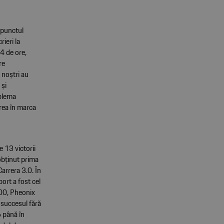
e punctul
ieri la
4 de ore,
re
 noștri au
 și
mblema
rea în marca
 13 victorii
 obținut prima
arrera 3.0. În
ort a fost cel
000, Pheonix
 succesul fără
6 până în