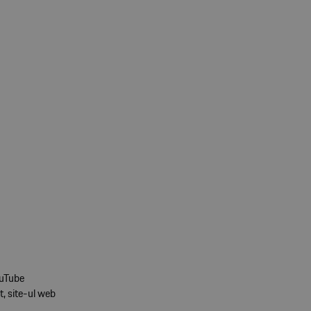
ouTube
t, site-ul web