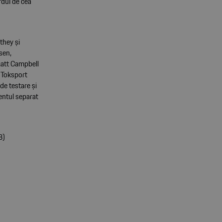
rdul de cea
they și
nsen,
Matt Campbell
e Toksport
e testare și
entul separat
B)