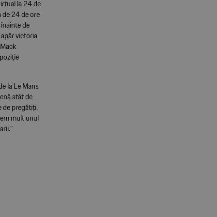
irtual la 24 de
ă de 24 de ore
 înainte de
apăr victoria
i Mack
poziție
de la Le Mans
enă atât de
 de pregătiți.
ngem mult unul
rii.”