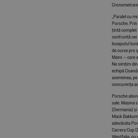
Cronometrarea
„Paralel cu mo
Porsche. Prin
țintă complet
confruntă cei 
începutul lun
de curse pro ș
Mans – care a
Ne simțim din
echipă Coanda 
asemenea, pe m
concurența ace
Porsche abord
sale. Mașina s
(Germania) și
Mack Bakkum (
adevărata Por
Carrera Cup D
Westfalia, cu 