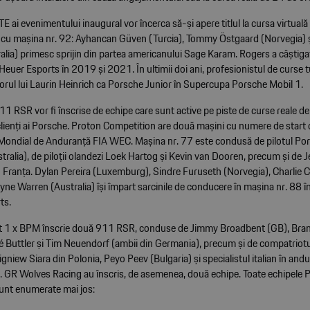
TE ai evenimentului inaugural vor încerca să-și apere titlul la cursa virtual
 cu mașina nr. 92: Ayhancan Güven (Turcia), Tommy Östgaard (Norvegia) 
alia) primesc sprijin din partea americanului Sage Karam. Rogers a câștig
euer Esports în 2019 și 2021. În ultimii doi ani, profesionistul de curse 
orul lui Laurin Heinrich ca Porsche Junior în Supercupa Porsche Mobil 1.
1 RSR vor fi înscrise de echipe care sunt active pe piste de curse reale de 
 clienți ai Porsche. Proton Competition are două mașini cu numere de start 
ondial de Anduranță FIA WEC. Mașina nr. 77 este condusă de pilotul Po
ralia), de piloții olandezi Loek Hartog și Kevin van Dooren, precum și de 
 Franța. Dylan Pereira (Luxemburg), Sindre Furuseth (Norvegia), Charlie C
ayne Warren (Australia) își împart sarcinile de conducere în mașina nr. 88 î
ts.
ct 1 x BPM înscrie două 911 RSR, conduse de Jimmy Broadbent (GB), Bra
é Buttler și Tim Neuendorf (ambii din Germania), precum și de compatriotul
igniew Siara din Polonia, Peyo Peev (Bulgaria) și specialistul italian în and
. GR Wolves Racing au înscris, de asemenea, două echipe. Toate echipele 
sunt enumerate mai jos: