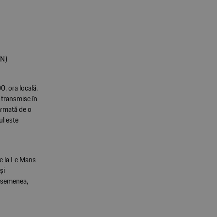
(N)
, ora locală.
t transmise în
urmată de o
ul este
de la Le Mans
și
 asemenea,