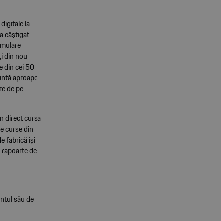
digitale la
a câștigat
imulare
ți din nou
e din cei 50
zintă aproape
re de pe
n direct cursa
e curse din
e fabrică își
i rapoarte de
ntul său de