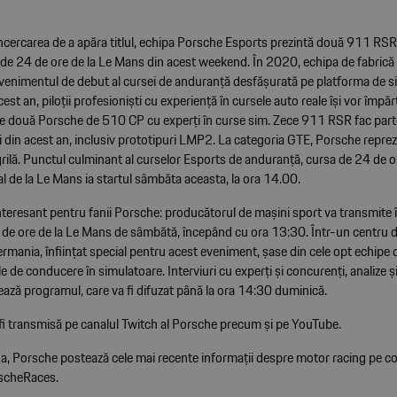
ncercarea de a apăra titlul, echipa Porsche Esports prezintă două 911 RSR 
 de 24 de ore de la Le Mans din acest weekend. În 2020, echipa de fabrică 
evenimentul de debut al cursei de anduranță desfășurată pe platforma de s
est an, piloții profesioniști cu experiență în cursele auto reale își vor împăr
cele două Porsche de 510 CP cu experți în curse sim. Zece 911 RSR fac part
i din acest an, inclusiv prototipuri LMP2. La categoria GTE, Porsche repre
rilă. Punctul culminant al curselor Esports de anduranță, cursa de 24 de o
ual de la Le Mans ia startul sâmbăta aceasta, la ora 14.00.
teresant pentru fanii Porsche: producătorul de mașini sport va transmite î
4 de ore de la Le Mans de sâmbătă, începând cu ora 13:30. Într-un centru d
mania, înființat special pentru acest eveniment, șase din cele opt echipe d
le de conducere în simulatoare. Interviuri cu experți și concurenți, analize ș
ază programul, care va fi difuzat până la ora 14:30 duminică.
fi transmisă pe canalul
Twitch al Porsche
precum și pe
YouTube
.
a, Porsche postează cele mai recente informații despre motor racing pe co
scheRaces.