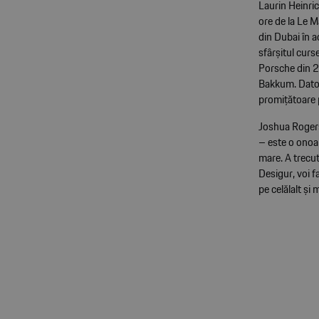
Laurin Heinric
ore de la Le M
din Dubai în a
sfârșitul curs
Porsche din 2
Bakkum. Datori
promițătoare 
Joshua Rogers
– este o onoa
mare. A trecut
Desigur, voi f
pe celălalt și