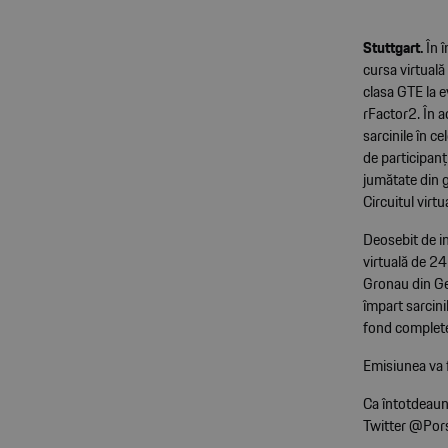
Stuttgart.
În î
cursa virtuală
clasa GTE la 
rFactor2. În ac
sarcinile în 
de participanț
jumătate din g
Circuitul virt
Deosebit de in
virtuală de 2
Gronau din Ger
împart sarcini
fond complete
Emisiunea va 
Ca întotdeaun
Twitter @Por