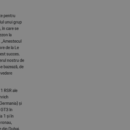
te pentru
dul unui grup
 în care se
ezon la
t. „Amestecul
ore de la Le
cest succes.
erul nostru de
se bazează, de
 vedere
11 RSR ale
nrich
(Germania) și
 GT3 în
 1 și în
Gronau,
e din Dubai.