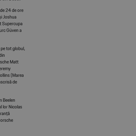
ă de 24 de ore
și Joshua
at Supercupa
turc Güven a
pe tot globul,
din
rsche Matt
Jeremy
ollins (Marea
nscrisă de
m Beelen
 lor Nicolas
uranță
Porsche