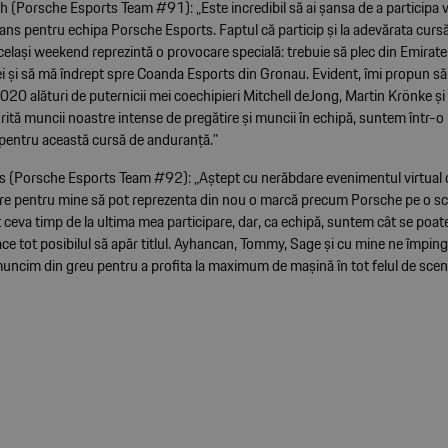
h (Porsche Esports Team #91): „Este incredibil să ai șansa de a participa v
ans pentru echipa Porsche Esports. Faptul că particip și la adevărata curs
celași weekend reprezintă o provocare specială: trebuie să plec din Emirate
ei și să mă îndrept spre Coanda Esports din Gronau. Evident, îmi propun să 
020 alături de puternicii mei coechipieri Mitchell deJong, Martin Krönke ș
tă muncii noastre intense de pregătire și muncii în echipă, suntem într-o 
pentru această cursă de anduranță.”
 (Porsche Esports Team #92): „Aștept cu nerăbdare evenimentul virtual 
re pentru mine să pot reprezenta din nou o marcă precum Porsche pe o sc
 ceva timp de la ultima mea participare, dar, ca echipă, suntem cât se poate
ace tot posibilul să apăr titlul. Ayhancan, Tommy, Sage și cu mine ne împi
 muncim din greu pentru a profita la maximum de mașină în tot felul de scena