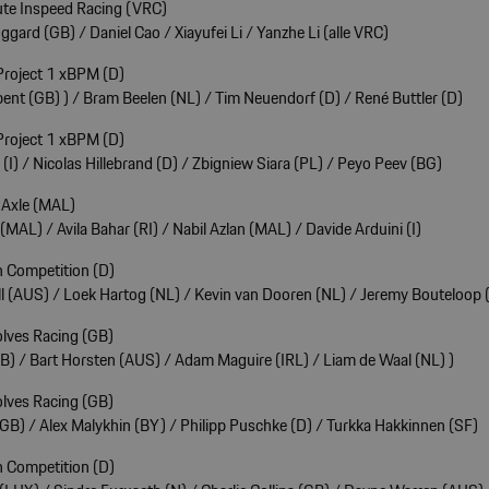
ute Inspeed Racing (VRC)
gard (GB) / Daniel Cao / Xiayufei Li / Yanzhe Li (alle VRC)
Project 1 xBPM (D)
nt (GB) ) / Bram Beelen (NL) / Tim Neuendorf (D) / René Buttler (D)
Project 1 xBPM (D)
 (I) / Nicolas Hillebrand (D) / Zbigniew Siara (PL) / Peyo Peev (BG)
 Axle (MAL)
(MAL) / Avila Bahar (RI) / Nabil Azlan (MAL) / Davide Arduini (I)
n Competition (D)
 (AUS) / Loek Hartog (NL) / Kevin van Dooren (NL) / Jeremy Bouteloop 
lves Racing (GB)
B) / Bart Horsten (AUS) / Adam Maguire (IRL) / Liam de Waal (NL) )
lves Racing (GB)
B) / Alex Malykhin (BY) / Philipp Puschke (D) / Turkka Hakkinnen (SF)
n Competition (D)