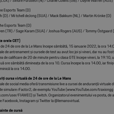
 (LUX) / Sindre Furuseth (N) / Charlie Collins (GB) / Dayne Warren (AUS)
he Esports Team (D)
ch (D) / Mi tchell deJong (SUA) / Mack Bakkum (NL) / Martin Krönke (D)
he Esports Team (D)
en (TR) / Sage Karam (SUA) / Joshua Rogers (AUS) / Tommy Östgaard 
te orele CET)
 de 24 de ore de la Le Mans începe sâmbătă, 15 ianuarie 2022, la ora 14:00
iale de antrenament și cursele de test au avut loc joi și vineri, dar nu au fos
ea de calificare de 20 de minute pentru clasa GTE începe vineri, la 19:10, 
ouă ore sâmbătă dimineața de la ora 10. Cursa începe la ora 14.00, iar finiș
inică la ora 14.00.
iți cursa virtuală de 24 de ore de la Le Mans
le de social media oferă transmisiune live a cursei de anduranță virtuale 
 de simulare rFactor2, de exemplu YouTube (www.YouTube.com/traxiongg 
.com/user/FIAWEC) și
Twitch
. Organizatorul evenimentului va posta, de
 pe Facebook, Instagram și Twitter la @lemansvirtual.
ainte de cursă