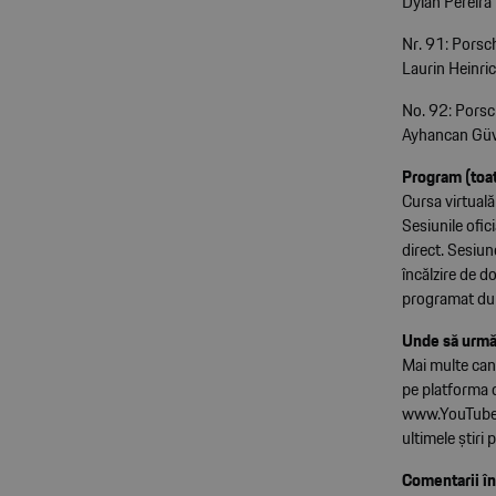
Dylan Pereira
Nr. 91: Porsc
Laurin Heinri
No. 92: Porsc
Ayhancan Güv
Program (toa
Cursa virtuală
Sesiunile ofic
direct. Sesiun
încălzire de d
programat dum
Unde să urmăr
Mai multe cana
pe platforma
www.YouTube
ultimele știri
Comentarii în