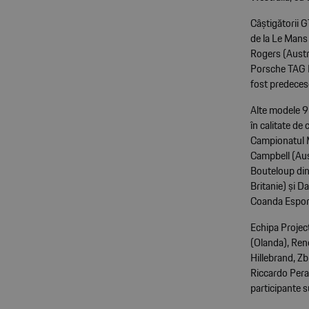
Câștigătorii G
de la Le Mans
Rogers (Austr
Porsche TAG H
fost predeces
Alte modele 91
în calitate de
Campionatul M
Campbell (Aust
Bouteloup din
Britanie) și D
Coanda Espor
Echipa Proje
(Olanda), Ren
Hillebrand, Zb
Riccardo Pera
participante 