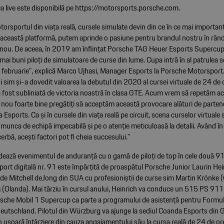
 live este disponibilă pe
https://motorsports.porsche.com
.
torsportul din viața reală, cursele simulate devin din ce în ce mai importan
 această platformă, putem aprinde o pasiune pentru brandul nostru în rân
 nou. De aceea, în 2019 am înființat Porsche TAG Heuer Esports Supercup,
mai buni piloți de simulatoare de curse din lume. Cupa intră în al patrulea s
ii februarie”, explică Marco Ujhasi, Manager Esports la Porsche Motorspor
i sim și-a dovedit valoarea la debutul din 2020 al cursei virtuale de 24 de 
 fost subliniată de victoria noastră în clasa GTE. Acum vrem să repetăm a
 nou foarte bine pregătiți să acceptăm această provocare alături de parten
Esports. Ca și în cursele din viața reală pe circuit, scena curselor virtuale 
unca de echipă impecabilă și pe o atenție meticuloasă la detalii. Având în
rbă, acești factori pot fi cheia succesului.”
ează evenimentul de anduranță cu o gamă de piloți de top în cele două 9
port digitală nr. 91 este împărțită de proaspătul Porsche Junior Laurin Hei
 de Mitchell deJong din SUA cu profesioniștii de curse sim Martin Krönke 
Olanda). Mai târziu în cursul anului, Heinrich va conduce un 515 PS 911
sche Mobil 1 Supercup ca parte a programului de asistență pentru Formula
eutschland. Pilotul din Würzburg va ajunge la sediul Coanda Esports din 
o ușoară întârziere din cauza angajamentului său la cursa reală de 24 de or