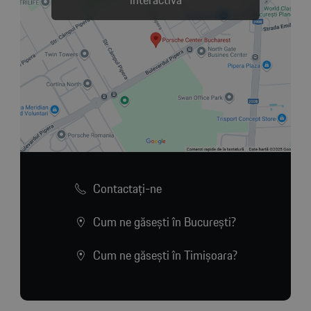
interactivă
Contactaţi-ne
Cum ne găsești în București?
Cum ne găsești în Timișoara?