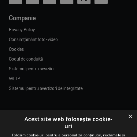
Companie
Privacy Policy
Consimțământ foto-video
Cookies
Codul de conduită
Sistemul pentru sesizări
WLTP
Sistemul pentru avertizori de integritate
×
© 2026. Porsche Inter Auto Romania. Toate drepturile rezervate.
Acest site web folosește cookie-
uri
Porsche Inter Auto Romania SRL
RO22188461 J2007002067233
Folosim cookie-uri pentru a personaliza conținutul, reclamele și