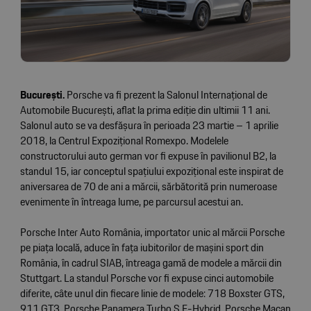
București.
Porsche va fi prezent la Salonul Internațional de
Automobile București, aflat la prima ediție din ultimii 11 ani.
Salonul auto se va desfășura în perioada 23 martie – 1 aprilie
2018, la Centrul Expozițional Romexpo. Modelele
constructorului auto german vor fi expuse în pavilionul B2, la
standul 15, iar conceptul spațiului expozițional este inspirat de
aniversarea de 70 de ani a mărcii, sărbătorită prin numeroase
evenimente în întreaga lume, pe parcursul acestui an.
Porsche Inter Auto România, importator unic al mărcii Porsche
pe piața locală, aduce în fața iubitorilor de mașini sport din
România, în cadrul SIAB, întreaga gamă de modele a mărcii din
Stuttgart. La standul Porsche vor fi expuse cinci automobile
diferite, câte unul din fiecare linie de modele: 718 Boxster GTS,
911 GT3, Porsche Panamera Turbo S E-Hybrid, Porsche Macan