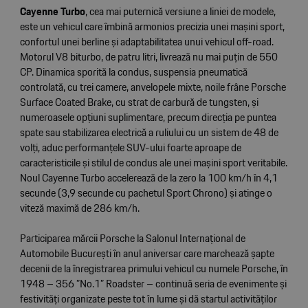
Cayenne Turbo
, cea mai puternică versiune a liniei de modele,
este un vehicul care îmbină armonios precizia unei mașini sport,
confortul unei berline și adaptabilitatea unui vehicul off-road.
Motorul V8 biturbo, de patru litri, livrează nu mai puțin de 550
CP. Dinamica sporită la condus, suspensia pneumatică
controlată, cu trei camere, anvelopele mixte, noile frâne Porsche
Surface Coated Brake, cu strat de carbură de tungsten, și
numeroasele opțiuni suplimentare, precum direcția pe puntea
spate sau stabilizarea electrică a ruliului cu un sistem de 48 de
volți, aduc performanțele SUV-ului foarte aproape de
caracteristicile și stilul de condus ale unei mașini sport veritabile.
Noul Cayenne Turbo accelerează de la zero la 100 km/h în 4,1
secunde (3,9 secunde cu pachetul Sport Chrono) și atinge o
viteză maximă de 286 km/h.
Participarea mărcii Porsche la Salonul Internațional de
Automobile București în anul aniversar care marchează șapte
decenii de la înregistrarea primului vehicul cu numele Porsche, în
1948 – 356 ”No.1” Roadster – continuă seria de evenimente și
festivități organizate peste tot în lume și dă startul activităților