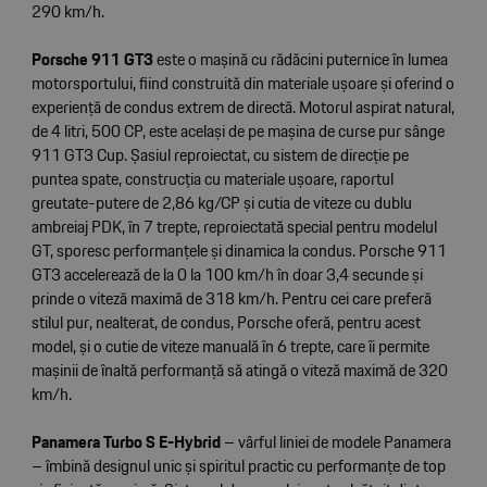
290 km/h.
Porsche 911 GT3
este o mașină cu rădăcini puternice în lumea
motorsportului, fiind construită din materiale ușoare și oferind o
experiență de condus extrem de directă. Motorul aspirat natural,
de 4 litri, 500 CP, este același de pe mașina de curse pur sânge
911 GT3 Cup. Șasiul reproiectat, cu sistem de direcție pe
puntea spate, construcția cu materiale ușoare, raportul
greutate-putere de 2,86 kg/CP și cutia de viteze cu dublu
ambreiaj PDK, în 7 trepte, reproiectată special pentru modelul
GT, sporesc performanțele și dinamica la condus. Porsche 911
GT3 accelerează de la 0 la 100 km/h în doar 3,4 secunde și
prinde o viteză maximă de 318 km/h. Pentru cei care preferă
stilul pur, nealterat, de condus, Porsche oferă, pentru acest
model, și o cutie de viteze manuală în 6 trepte, care îi permite
mașinii de înaltă performanță să atingă o viteză maximă de 320
km/h.
Panamera Turbo S E-Hybrid
– vârful liniei de modele Panamera
– îmbină designul unic și spiritul practic cu performanțe de top