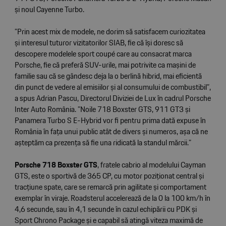
și noul Cayenne Turbo.
”Prin acest mix de modele, ne dorim să satisfacem curiozitatea
și interesul tuturor vizitatorilor SIAB, fie că își doresc să
descopere modelele sport coupé care au consacrat marca
Porsche, fie că preferă SUV-urile, mai potrivite ca mașini de
familie sau că se gândesc deja la o berlină hibrid, mai eficientă
din punct de vedere al emisiilor și al consumului de combustibil”,
a spus Adrian Pascu, Directorul Diviziei de Lux în cadrul Porsche
Inter Auto România. ”Noile 718 Boxster GTS, 911 GT3 și
Panamera Turbo S E-Hybrid vor fi pentru prima dată expuse în
România în fața unui public atât de divers și numeros, așa că ne
așteptăm ca prezența să fie una ridicată la standul mărcii.”
Porsche 718 Boxster GTS
, fratele cabrio al modelului Cayman
GTS, este o sportivă de 365 CP, cu motor poziționat central și
tracțiune spate, care se remarcă prin agilitate și comportament
exemplar în viraje. Roadsterul accelerează de la 0 la 100 km/h în
4,6 secunde, sau în 4,1 secunde în cazul echipării cu PDK și
Sport Chrono Package și e capabil să atingă viteza maximă de