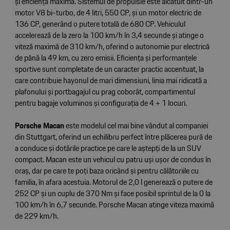
și eficiență maximă. Sistemul de propulsie este alcătuit dintr-un
motor V8 bi-turbo, de 4 litri, 550 CP, și un motor electric de
136 CP, generând o putere totală de 680 CP. Vehiculul
accelerează de la zero la 100 km/h în 3,4 secunde și atinge o
viteză maximă de 310 km/h, oferind o autonomie pur electrică
de până la 49 km, cu zero emisii. Eficiența și performanțele
sportive sunt completate de un caracter practic accentuat, la
care contribuie hayonul de mari dimensiuni, linia mai ridicată a
plafonului și portbagajul cu prag coborât, compartimentul
pentru bagaje voluminos și configurația de 4 + 1 locuri.
Porsche Macan
este modelul cel mai bine vândut al companiei
din Stuttgart, oferind un echilibru perfect între plăcerea pură de
a conduce și dotările practice pe care le aștepți de la un SUV
compact. Macan este un vehicul cu patru uși ușor de condus în
oraș, dar pe care te poți baza oricând și pentru călătoriile cu
familia, în afara acestuia. Motorul de 2,0 l generează o putere de
252 CP și un cuplu de 370 Nm și face posibil sprintul de la 0 la
100 km/h în 6,7 secunde. Porsche Macan atinge viteza maximă
de 229 km/h.