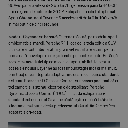
SUV-ul până la viteza de 265 km/h, generează până la 440 CP
– o creștere de putere de 20 CP. Echipat cu pachetul opțional
Sport Chrono, noul Cayenne S accelerează de la 0 la 100 km/h
în mai puțin de cinci secunde.
Modelul Cayenne se bazează, în mare măsură, pe modelul sport
emblematic al mărcii, Porsche 911: cea de-a treia ediție a SUV-
ului, care a fost îmbunătățită și la nivel vizual, are acum, pentru
prima dată, anvelope mixte și direcție pe puntea spate. Pe lângă
aceste caracteristici tipice mașinilor sport, abilitățile pentru
șosea ale noului Cayenne au fost îmbunătățite încă și mai mult,
prin tracțiunea integrală adaptivă, inclusă în echiparea standard,
sistemul Porsche 4D Chassis Control, suspensia pneumatică cu
trei camere și sistemul electronic de stabilizare Porsche
Dynamic Chassis Control (PDCC). În ciuda echipării sale
standard extinse, noul Cayenne cântărește cu până la 65 de
kilograme mai puțin decât predecesorul său și rămâne perfect
adaptat la off-road.