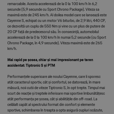
remarcabile. Acesta accelerează de la 0 la 100 km/h în 6,2
secunde (5,9 secunde cu Sport Chrono Package). Viteza sa
maximă este de 245 km/h. Al doilea model care se lansează este
Cayenne S, echipat cu un motor V6 biturbo, de 2,9 litri, 440 CP,
ce dezvoltă un cuplu de 550 Nm și vine cu un plus de putere de
20 CP față de predecesorul său. În consecință, automobilul
accelerează de la 0 la 100 km/h în numai 5,2 secunde (cu Sport
Chrono Package, în 4,9 secunde). Viteza maximă este de 265
km/h.
Mai rapid pe șosea, chiar și mai impresionant pe teren
accidentat: Tiptronic S și PTM
Performanțele superioare ale noului Cayenne, care îi sporesc
atât caracterul sportiv, cât și confortul, se datorează, în mare
măsură, noii cutii de viteze Tiptronic S, în opt trepte. Timpul mai
scurt de reacție și treptele inferioare mai sportive îmbunătățesc
atât performanța pe șosea, cât și abilitățile din off-road. La
celălalt capăt al spectrului format din confort și elemente
sportive, schimbarea în treapta a opta asigură cupluri scăzute,