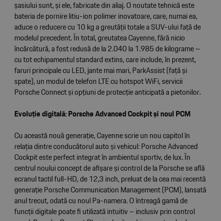
șasiului sunt, și ele, fabricate din aliaj. O noutate tehnică este
bateria de pornire litiu-ion polimer inovatoare, care, numai ea,
aduce o reducere cu 10 kg a greutății totale a SUV-ului față de
modelul precedent. În total, greutatea Cayenne, fără nicio
încărcătură, a fost redusă de la 2.040 la 1.985 de kilograme –
cu tot echipamentul standard extins, care include, în prezent,
faruri principale cu LED, jante mai mari, ParkAssist (față și
spate), un modul de telefon LTE cu hotspot WiFi, servicii
Porsche Connect și opțiuni de protecție anticipată a pietonilor.
Evoluție digitală: Porsche Advanced Cockpit și noul PCM
Cu această nouă generație, Cayenne scrie un nou capitol în
relația dintre conducătorul auto și vehicul: Porsche Advanced
Cockpit este perfect integrat în ambientul sportiv, de lux. În
centrul noului concept de afișare și control de la Porsche se află
ecranul tactil full-HD, de 12,3 inch, preluat de la cea mai recentă
generație Porsche Communication Management (PCM), lansată
anul trecut, odată cu noul Pa-namera. O întreagă gamă de
funcții digitale poate fi utilizată intuitiv – inclusiv prin control