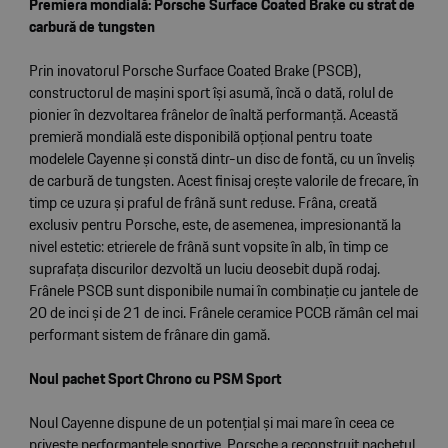
Premiera mondială: Porsche Surface Coated Brake cu strat de
carbură de tungsten
Prin inovatorul Porsche Surface Coated Brake (PSCB),
constructorul de mașini sport își asumă, încă o dată, rolul de
pionier în dezvoltarea frânelor de înaltă performanță. Această
premieră mondială este disponibilă opțional pentru toate
modelele Cayenne și constă dintr-un disc de fontă, cu un înveliș
de carbură de tungsten. Acest finisaj crește valorile de frecare, în
timp ce uzura și praful de frână sunt reduse. Frâna, creată
exclusiv pentru Porsche, este, de asemenea, impresionantă la
nivel estetic: etrierele de frână sunt vopsite în alb, în timp ce
suprafața discurilor dezvoltă un luciu deosebit după rodaj.
Frânele PSCB sunt disponibile numai în combinație cu jantele de
20 de inci și de 21 de inci. Frânele ceramice PCCB rămân cel mai
performant sistem de frânare din gamă.
Noul pachet Sport Chrono cu PSM Sport
Noul Cayenne dispune de un potențial și mai mare în ceea ce
privește performanțele sportive. Porsche a reconstruit pachetul