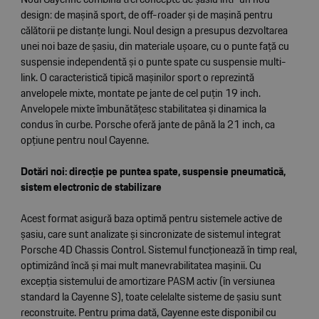
design: de mașină sport, de off-roader și de mașină pentru
călătorii pe distanțe lungi. Noul design a presupus dezvoltarea
unei noi baze de șasiu, din materiale ușoare, cu o punte față cu
suspensie independentă și o punte spate cu suspensie multi-
link. O caracteristică tipică mașinilor sport o reprezintă
anvelopele mixte, montate pe jante de cel puțin 19 inch.
Anvelopele mixte îmbunătățesc stabilitatea și dinamica la
condus în curbe. Porsche oferă jante de până la 21 inch, ca
opțiune pentru noul Cayenne.
Dotări noi: direcție pe puntea spate, suspensie pneumatică,
sistem electronic de stabilizare
Acest format asigură baza optimă pentru sistemele active de
șasiu, care sunt analizate și sincronizate de sistemul integrat
Porsche 4D Chassis Control. Sistemul funcționează în timp real,
optimizând încă și mai mult manevrabilitatea mașinii. Cu
excepția sistemului de amortizare PASM activ (în versiunea
standard la Cayenne S), toate celelalte sisteme de șasiu sunt
reconstruite. Pentru prima dată, Cayenne este disponibil cu