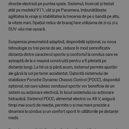
direcție electrică pe puntea spate. Sistemul, încercat și testat
atât pe modelul 911, cât și pe Panamera, îmbunătățește
agilitatea la viraje și stabilitatea la trecerea de pe o bandă pe alta,
la viteze mari. Spațiul redus de bracaj face utilizarea de zi cu zi a
SUV-ului mai ușoară.
Suspensia pneumatică adaptivă, disponibilă opțional, cu noua
tehnologie cu trei perne de aer, reduce în mod semnificativ
distanța dintre caracterul sportiv și confortul la condus care se
așteaptă de la o mașină construită pentru a fi pilotată pe
distanțe lungi. La fel ca și până acum, sistemul permite ajustări
ale gărzii la sol pe teren accidentat. Datoritã sistemului de
stabilizare Porsche Dynamic Chassis Control (PDCC), disponibil
opțional, cei care iubesc condusul sportiv vor beneficia de un
sistem cu acționare electrică, în locul sistemului cu acționare
hidraulică. Sistemul PDCC, alimentat electric cu 48 V, asigură
timpi mai scurți de reacție, permite o și mai mare precizie a
dinamicii la condus și un confort sporit în cãlãtoriile pe distanțe
medii.