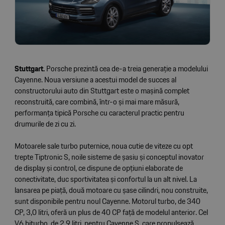
Stuttgart.
Porsche prezintă cea de-a treia generație a modelului
Cayenne. Noua versiune a acestui model de succes al
constructorului auto din Stuttgart este o mașină complet
reconstruită, care combină, într-o și mai mare măsură,
performanța tipică Porsche cu caracterul practic pentru
drumurile de zi cu zi.
Motoarele sale turbo puternice, noua cutie de viteze cu opt
trepte Tiptronic S, noile sisteme de șasiu și conceptul inovator
de display și control, ce dispune de opțiuni elaborate de
conectivitate, duc sportivitatea și confortul la un alt nivel. La
lansarea pe piață, două motoare cu șase cilindri, nou construite,
sunt disponibile pentru noul Cayenne. Motorul turbo, de 340
CP, 3,0 litri, oferă un plus de 40 CP față de modelul anterior. Cel
V6 biturbo, de 2,9 litri, pentru Cayenne S, care propulsează