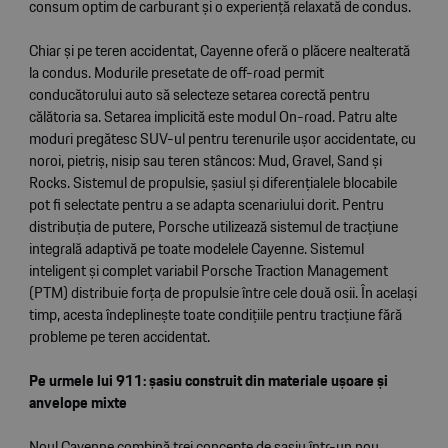
consum optim de carburant și o experiență relaxată de condus.
Chiar și pe teren accidentat, Cayenne oferă o plăcere nealterată
la condus. Modurile presetate de off-road permit
conducătorului auto să selecteze setarea corectă pentru
călătoria sa. Setarea implicită este modul On-road. Patru alte
moduri pregătesc SUV-ul pentru terenurile ușor accidentate, cu
noroi, pietriș, nisip sau teren stâncos: Mud, Gravel, Sand și
Rocks. Sistemul de propulsie, șasiul și diferențialele blocabile
pot fi selectate pentru a se adapta scenariului dorit. Pentru
distribuția de putere, Porsche utilizează sistemul de tracțiune
integrală adaptivă pe toate modelele Cayenne. Sistemul
inteligent și complet variabil Porsche Traction Management
(PTM) distribuie forța de propulsie între cele două osii. În același
timp, acesta îndeplinește toate condițiile pentru tracțiune fără
probleme pe teren accidentat.
Pe urmele lui 911: șasiu construit din materiale ușoare și
anvelope mixte
Noul Cayenne combină trei concepte de șasiu într-un nou