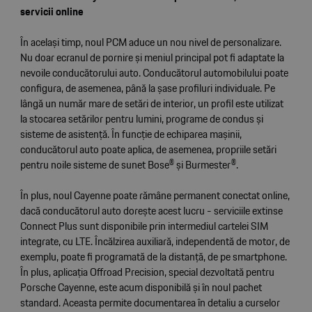
servicii online
În același timp, noul PCM aduce un nou nivel de personalizare.
Nu doar ecranul de pornire și meniul principal pot fi adaptate la
nevoile conducătorului auto. Conducătorul automobilului poate
configura, de asemenea, până la șase profiluri individuale. Pe
lângă un număr mare de setări de interior, un profil este utilizat
la stocarea setărilor pentru lumini, programe de condus și
sisteme de asistență. În funcție de echiparea mașinii,
conducătorul auto poate aplica, de asemenea, propriile setări
pentru noile sisteme de sunet Bose® și Burmester®.
În plus, noul Cayenne poate rămâne permanent conectat online,
dacă conducătorul auto dorește acest lucru - serviciile extinse
Connect Plus sunt disponibile prin intermediul cartelei SIM
integrate, cu LTE. Încălzirea auxiliară, independentă de motor, de
exemplu, poate fi programată de la distanță, de pe smartphone.
În plus, aplicația Offroad Precision, special dezvoltată pentru
Porsche Cayenne, este acum disponibilă și în noul pachet
standard. Aceasta permite documentarea în detaliu a curselor