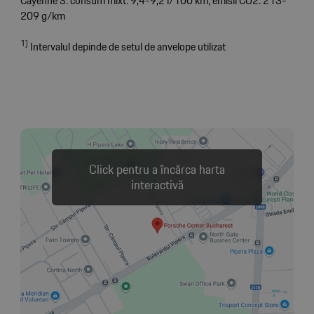
Cayenne S: consum mixt: 9,4-9,2 l/100 km; emisii CO2: 213-
209 g/km
1)
Intervalul depinde de setul de anvelope utilizat
Click pentru a încărca harta
interactivă