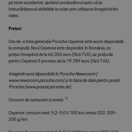
pe teren accidentat, ajutând conducătorul auto să își
îmbunătățească abilitățile la volan prin utilizarea înregistrărilor
video.
Prețuri
Cea de-a treia generație Porsche Cayenne este acum disponibilă
la comandă. Noul Cayenne este disponibil, în România, cu
prețuri începând de la 65.350 euro (fără TVA), iar prețurile
pentru Cayenne S pornesc de la 79.789 euro (fără TVA).
Imaginile sunt dipsonibile în Porsche Newsroom (
www.newsroom.porsche.com
) și în baza de date pentru presă
Porsche (
www.presse.porsche.de
).
1)
Consum de carburant și emisii:
Cayenne: consum mixt: 9,2-9,0 l/100 km; emisii CO2: 209-
205 g/km