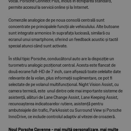
vocal. Porsche Connect Plus, inclus în echiparea standard,
permite accesul la servicii online și la Internet.
Comenzile analogice de pe noua consolă centrală sunt
concentrate pe principalele funcții ale vehiculului. Alte butoane
sunt integrate armonios în suprafața lucioasă, similară cu
ecranul unui smartphone, oferind un feedback acustic și tactil
special atunci când sunt activate.
În stilul tipic Porsche, conducătorul auto are la dispoziție un
turometru analogic poziționat central. Acesta este flancat de
două ecrane full-HD de 7 inch, care afișează toate celelalte date
relevante de la volan, plus informații suplimentare, ce pot fi
selectate de pe volanul multifuncțional. Night Vision Assist, cu
camera termică, este unul dintre cele mai importante sisteme de
asistență, alături de Lane Change Assist, Lane Keeping Assist,
recunoașterea indicatoarelor rutiere, asistențã pentru
ambuteiajele din trafic, ParkAssist cu Surround View și Porsche
InnoDrive, ce include controlul adaptiv al vitezei de croazieră.
Noul Porsche Cayenne - mai multă personalizare, mai multe