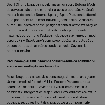
Sport Chrono bazat pe modelul mașinilor sport. Butonul Mode
de pe volan este un indicator clar al acestei abordări. Pe lângă
modurile de condus Normal, Sport și Sport Plus, conducătorul
auto poate selecta un mod individual, personalizat. Apãsarea
butonului Sport Response, poziționat central, activeazã hãrți ale
motorului și ale transmisiei calibrate pentru performanțe
maxime. Sport Chrono Package include, de asemenea, un mod
separat PSM Sport, care îi permite conducătorului auto să se
bucure de noua dinamică de condus a noului Cayenne la
potențial maxim.
Reducerea greutății înseamnă consum redus de combustibil
și chiar mai multă plăcere la condus
Masinile sport au nevoie de o construcție din materiale ușoare.
Urmând modelul Porsche 911 și Porsche Panamera, noua
caroserie a modelului Cayenne utilizează, de asemenea, o
combinație inteligentă de aliaje și oțel. Exteriorul este realizat, în
întregime, din aluminiu. Ansamblul pieselor care alcătuiesc
podeaua, secțiunea frontală și practic toate componentele