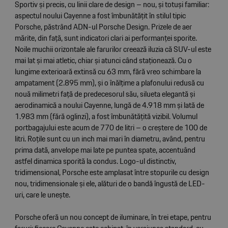
Sportiv și precis, cu linii clare de design – nou, și totuși familiar:
aspectul noului Cayenne a fost îmbunătățit în stilul tipic
Porsche, păstrând ADN-ul Porsche Design. Prizele de aer
mărite, din față, sunt indicatori clari ai performanței sporite.
Noile muchii orizontale ale farurilor creează iluzia că SUV-ul este
mai lat și mai atletic, chiar și atunci când staționează. Cu o
lungime exterioară extinsă cu 63 mm, fără vreo schimbare la
ampatament (2.895 mm), și o înălțime a plafonului redusă cu
nouă milimetri față de predecesorul său, silueta elegantă și
aerodinamică a noului Cayenne, lungă de 4.918 mm și lată de
1.983 mm (fără oglinzi), a fost îmbunătățită vizibil. Volumul
portbagajului este acum de 770 de litri – o creștere de 100 de
litri. Roțile sunt cu un inch mai mari în diametru, având, pentru
prima dată, anvelope mai late pe puntea spate, accentuând
astfel dinamica sporită la condus. Logo-ul distinctiv,
tridimensional, Porsche este amplasat între stopurile cu design
nou, tridimensionale și ele, alături de o bandă îngustă de LED-
uri, care le unește.
Porsche oferă un nou concept de iluminare, în trei etape, pentru