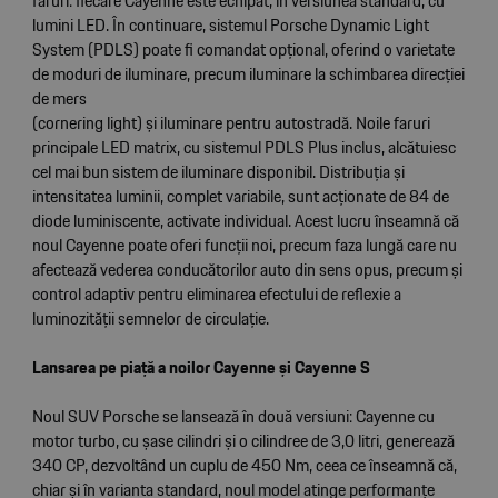
faruri: fiecare Cayenne este echipat, în versiunea standard, cu
lumini LED. În continuare, sistemul Porsche Dynamic Light
System (PDLS) poate fi comandat opțional, oferind o varietate
de moduri de iluminare, precum iluminare la schimbarea direcției
de mers
(cornering light) și iluminare pentru autostradă. Noile faruri
principale LED matrix, cu sistemul PDLS Plus inclus, alcătuiesc
cel mai bun sistem de iluminare disponibil. Distribuția și
intensitatea luminii, complet variabile, sunt acționate de 84 de
diode luminiscente, activate individual. Acest lucru înseamnă că
noul Cayenne poate oferi funcții noi, precum faza lungă care nu
afectează vederea conducătorilor auto din sens opus, precum și
control adaptiv pentru eliminarea efectului de reflexie a
luminozității semnelor de circulație.
Lansarea pe piață a noilor Cayenne și Cayenne S
Noul SUV Porsche se lansează în două versiuni: Cayenne cu
motor turbo, cu șase cilindri și o cilindree de 3,0 litri, generează
340 CP, dezvoltând un cuplu de 450 Nm, ceea ce înseamnă că,
chiar și în varianta standard, noul model atinge performanțe