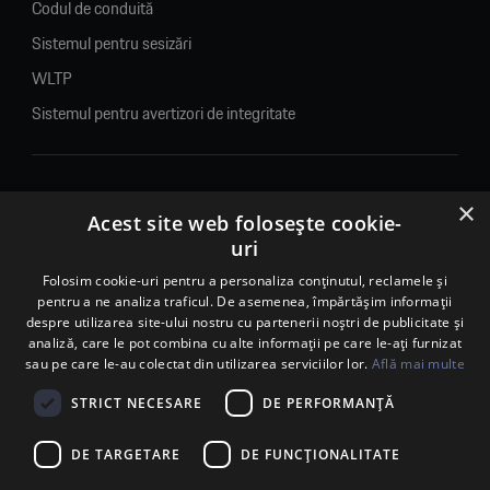
Codul de conduită
Sistemul pentru sesizări
WLTP
Sistemul pentru avertizori de integritate
×
© 2026. Porsche Inter Auto Romania. Toate drepturile rezervate.
Acest site web folosește cookie-
uri
Porsche Inter Auto Romania SRL
Folosim cookie-uri pentru a personaliza conținutul, reclamele și
RO22188461 J2007002067233
pentru a ne analiza traficul. De asemenea, împărtășim informații
B-dul Pipera, nr. 2, Sala 1, Etaj 2, Voluntari, jud.Ilfov - sediu
despre utilizarea site-ului nostru cu partenerii noștri de publicitate și
social
analiză, care le pot combina cu alte informații pe care le-ați furnizat
B-dul Pipera, nr. 1/X, Centrul Porsche București – PCB,
sau pe care le-au colectat din utilizarea serviciilor lor.
Află mai multe
Voluntari, jud. Ilfov – punct de lucru
Calea Lugojului, nr. 136, loc. Ghiroda, jud. Timiș – punct de
STRICT NECESARE
DE PERFORMANȚĂ
lucru Timișoara
DE TARGETARE
DE FUNCŢIONALITATE