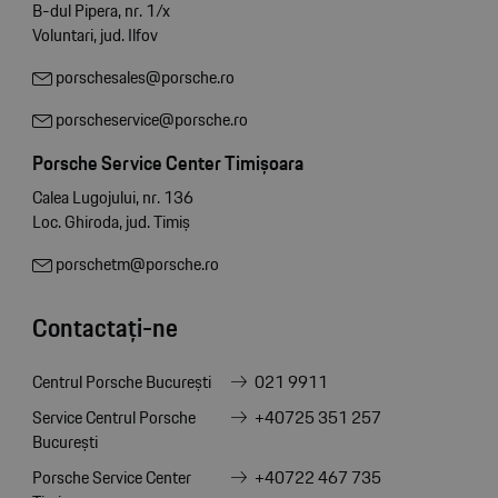
B-dul Pipera, nr. 1/x
Voluntari, jud. Ilfov
porschesales@porsche.ro
porscheservice@porsche.ro
Porsche Service Center Timișoara
Calea Lugojului, nr. 136
Loc. Ghiroda, jud. Timiș
porschetm@porsche.ro
Contactați-ne
Centrul Porsche București
021 9911
Service Centrul Porsche
+40725 351 257
București
Porsche Service Center
+40722 467 735