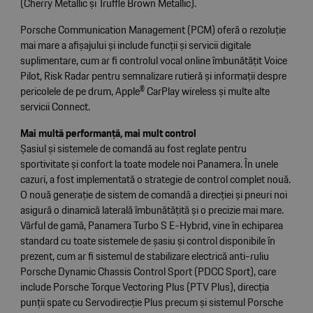
(Cherry Metallic și Truffle Brown Metallic).
Porsche Communication Management (PCM) oferă o rezoluție
mai mare a afișajului și include funcții și servicii digitale
suplimentare, cum ar fi controlul vocal online îmbunătățit Voice
Pilot, Risk Radar pentru semnalizare rutieră și informații despre
pericolele de pe drum, Apple® CarPlay wireless și multe alte
servicii Connect.
Mai multă performanță, mai mult control
Șasiul și sistemele de comandă au fost reglate pentru
sportivitate și confort la toate modele noi Panamera. În unele
cazuri, a fost implementată o strategie de control complet nouă.
O nouă generație de sistem de comandă a direcției și pneuri noi
asigură o dinamică laterală îmbunătățită și o precizie mai mare.
Vârful de gamă, Panamera Turbo S E-Hybrid, vine în echiparea
standard cu toate sistemele de șasiu și control disponibile în
prezent, cum ar fi sistemul de stabilizare electrică anti-ruliu
Porsche Dynamic Chassis Control Sport (PDCC Sport), care
include Porsche Torque Vectoring Plus (PTV Plus), direcția
punții spate cu Servodirecție Plus precum și sistemul Porsche