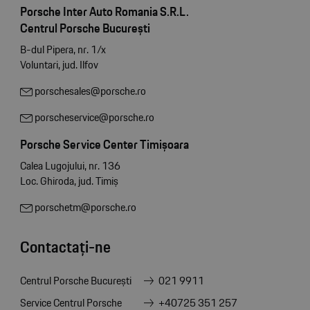
Porsche Inter Auto Romania S.R.L.
Centrul Porsche București
B-dul Pipera, nr. 1/x
Voluntari, jud. Ilfov
porschesales@porsche.ro
porscheservice@porsche.ro
Porsche Service Center Timișoara
Calea Lugojului, nr. 136
Loc. Ghiroda, jud. Timiș
porschetm@porsche.ro
Contactați-ne
Centrul Porsche București
021 9911
Service Centrul Porsche
+40725 351 257