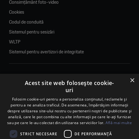
Consimțământ foto-video
Cookies
Codul de conduită
Sistemul pentru sesizări
WLTP
Sistemul pentru avertizori de integritate
×
© 2026. Porsche Inter Auto Romania. Toate drepturile rezervate.
Acest site web folosește cookie-
uri
Porsche Inter Auto Romania SRL
Folosim cookie-uri pentru a personaliza conținutul, reclamele și
RO22188461 J2007002067233
pentru a ne analiza traficul. De asemenea, împărtășim informații
B-dul Pipera, nr. 2, Sala 1, Etaj 2, Voluntari, jud.Ilfov - sediu
despre utilizarea site-ului nostru cu partenerii noștri de publicitate și
social
analiză, care le pot combina cu alte informații pe care le-ați furnizat
B-dul Pipera, nr. 1/X, Centrul Porsche București – PCB,
sau pe care le-au colectat din utilizarea serviciilor lor.
Află mai multe
Voluntari, jud. Ilfov – punct de lucru
Calea Lugojului, nr. 136, loc. Ghiroda, jud. Timiș – punct de
STRICT NECESARE
DE PERFORMANȚĂ