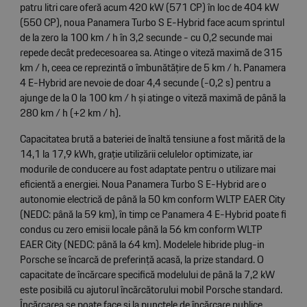
patru litri care oferă acum 420 kW (571 CP) în loc de 404 kW
(550 CP), noua Panamera Turbo S E-Hybrid face acum sprintul
de la zero la 100 km / h în 3,2 secunde - cu 0,2 secunde mai
repede decât predecesoarea sa. Atinge o viteză maximă de 315
km / h, ceea ce reprezintă o îmbunătățire de 5 km / h. Panamera
4 E-Hybrid are nevoie de doar 4,4 secunde (-0,2 s) pentru a
ajunge de la 0 la 100 km / h și atinge o viteză maximă de până la
280 km / h (+2 km / h).
Capacitatea brută a bateriei de înaltă tensiune a fost mărită de la
14,1 la 17,9 kWh, grație utilizării celulelor optimizate, iar
modurile de conducere au fost adaptate pentru o utilizare mai
eficientă a energiei. Noua Panamera Turbo S E-Hybrid are o
autonomie electrică de până la 50 km conform WLTP EAER City
(NEDC: până la 59 km), în timp ce Panamera 4 E-Hybrid poate fi
condus cu zero emisii locale până la 56 km conform WLTP
EAER City (NEDC: până la 64 km). Modelele hibride plug-in
Porsche se încarcă de preferință acasă, la prize standard. O
capacitate de încărcare specifică modelului de până la 7,2 kW
este posibilă cu ajutorul încărcătorului mobil Porsche standard.
Încărcarea se poate face și la punctele de încărcare publice,