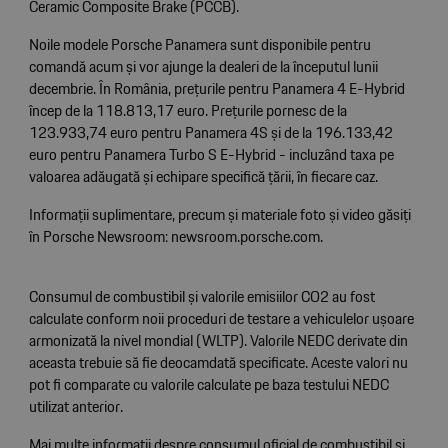
Ceramic Composite Brake (PCCB).
Noile modele Porsche Panamera sunt disponibile pentru
comandă acum și vor ajunge la dealeri de la începutul lunii
decembrie. În România, prețurile pentru Panamera 4 E-Hybrid
încep de la 118.813,17 euro. Prețurile pornesc de la
123.933,74 euro pentru Panamera 4S și de la 196.133,42
euro pentru Panamera Turbo S E-Hybrid - incluzând taxa pe
valoarea adăugată și echipare specifică țării, în fiecare caz.
Informații suplimentare, precum și materiale foto și video găsiți
în Porsche Newsroom:
newsroom.porsche.com
.
Consumul de combustibil și valorile emisiilor CO2 au fost
calculate conform noii proceduri de testare a vehiculelor ușoare
armonizată la nivel mondial (WLTP). Valorile NEDC derivate din
aceasta trebuie să fie deocamdată specificate. Aceste valori nu
pot fi comparate cu valorile calculate pe baza testului NEDC
utilizat anterior.
Mai multe informații despre consumul oficial de combustibil și