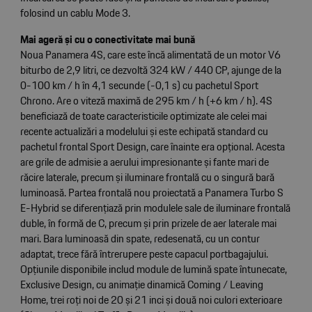
folosind un cablu Mode 3.
Mai ageră și cu o conectivitate mai bună
Noua Panamera 4S, care este încă alimentată de un motor V6
biturbo de 2,9 litri, ce dezvoltă 324 kW / 440 CP, ajunge de la
0-100 km / h în 4,1 secunde (-0,1 s) cu pachetul Sport
Chrono. Are o viteză maximă de 295 km / h (+6 km / h). 4S
beneficiază de toate caracteristicile optimizate ale celei mai
recente actualizări a modelului și este echipată standard cu
pachetul frontal Sport Design, care înainte era opțional. Acesta
are grile de admisie a aerului impresionante și fante mari de
răcire laterale, precum și iluminare frontală cu o singură bară
luminoasă. Partea frontală nou proiectată a Panamera Turbo S
E-Hybrid se diferențiază prin modulele sale de iluminare frontală
duble, în formă de C, precum și prin prizele de aer laterale mai
mari. Bara luminoasă din spate, redesenată, cu un contur
adaptat, trece fără întrerupere peste capacul portbagajului.
Opțiunile disponibile includ module de lumină spate întunecate,
Exclusive Design, cu animație dinamică Coming / Leaving
Home, trei roți noi de 20 și 21 inci și două noi culori exterioare