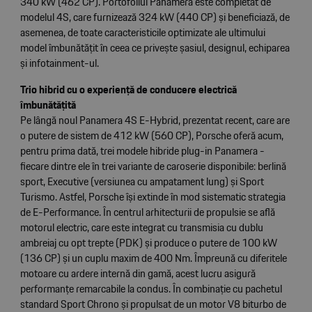
340 kW (462 CP). Portofoliul Panamera este completat de
modelul 4S, care furnizează 324 kW (440 CP) și beneficiază, de
asemenea, de toate caracteristicile optimizate ale ultimului
model îmbunătățit în ceea ce privește șasiul, designul, echiparea
și infotainment-ul.
Trio hibrid cu o experiență de conducere electrică
îmbunătățită
Pe lângă noul Panamera 4S E-Hybrid, prezentat recent, care are
o putere de sistem de 412 kW (560 CP), Porsche oferă acum,
pentru prima dată, trei modele hibride plug-in Panamera -
fiecare dintre ele în trei variante de caroserie disponibile: berlină
sport, Executive (versiunea cu ampatament lung) și Sport
Turismo. Astfel, Porsche își extinde în mod sistematic strategia
de E-Performance. În centrul arhitecturii de propulsie se află
motorul electric, care este integrat cu transmisia cu dublu
ambreiaj cu opt trepte (PDK) și produce o putere de 100 kW
(136 CP) și un cuplu maxim de 400 Nm. Împreună cu diferitele
motoare cu ardere internă din gamă, acest lucru asigură
performanțe remarcabile la condus. În combinație cu pachetul
standard Sport Chrono și propulsat de un motor V8 biturbo de