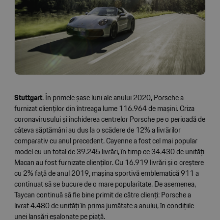
Stuttgart
. În primele șase luni ale anului 2020, Porsche a
furnizat clienților din întreaga lume 116.964 de mașini. Criza
coronavirusului și închiderea centrelor Porsche pe o perioadă de
câteva săptămâni au dus la o scădere de 12% a livrărilor
comparativ cu anul precedent. Cayenne a fost cel mai popular
model cu un total de 39.245 livrări, în timp ce 34.430 de unități
Macan au fost furnizate clienților. Cu 16.919 livrări și o creștere
cu 2% față de anul 2019, mașina sportivă emblematică 911 a
continuat să se bucure de o mare popularitate. De asemenea,
Taycan continuă să fie bine primit de către clienți: Porsche a
livrat 4.480 de unități în prima jumătate a anului, în condițiile
unei lansări eșalonate pe piață.