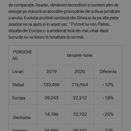
de comparație. Așadar, rămânem încrezători și suntem plini de
energie pe măsură ce abordăm provocările din a doua jumătate
a anului. Evoluția pozitivă continuă din China și de pe alte piețe
asiatice ne va ajuta și în acest caz. " Potrivit lui von Platen,
situația din Europa s-a ameliorat încă din mai, chiar dacă
lucrurile nu se întorc în totalitate la normal.
PORSCHE
Ianuarie-Iunie
AG
Livrari
2019
2020
Diferenta
Global
133,484
116,964
-12%
Europa
39,243
32,312
-18%
14,186
10,702
-25%
Germania
America
36,844
29,102
-21%