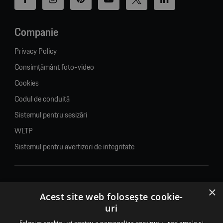
Companie
Privacy Policy
Consimțământ foto-video
Cookies
Codul de conduită
Sistemul pentru sesizări
WLTP
Sistemul pentru avertizori de integritate
×
© 2026. Porsche Inter Auto Romania. Toate drepturile rezervate.
Acest site web folosește cookie-
uri
Porsche Inter Auto Romania SRL
Folosim cookie-uri pentru a personaliza conținutul, reclamele și