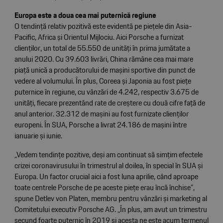
Europa este a doua cea mai puternică regiune
O tendință relativ pozitivă este evidentă pe piețele din Asia-
Pacific, Africa și Orientul Mijlociu. Aici Porsche a furnizat
clienților, un total de 55.550 de unități în prima jumătate a
anului 2020. Cu 39.603 livrări, China rămâne cea mai mare
piață unică a producătorului de mașini sportive din punct de
vedere al volumului. În plus, Coreea și Japonia au fost piețe
puternice în regiune, cu vânzări de 4.242, respectiv 3.675 de
unități, fiecare prezentând rate de creștere cu două cifre față de
anul anterior. 32.312 de mașini au fost furnizate clienților
europeni. În SUA, Porsche a livrat 24.186 de mașini între
ianuarie și iunie.
„Vedem tendințe pozitive, deși am continuat să simțim efectele
crizei coronavirusului în trimestrul al doilea, în special în SUA și
Europa. Un factor crucial aici a fost luna aprilie, când aproape
toate centrele Porsche de pe aceste piețe erau încă închise”,
spune Detlev von Platen, membru pentru vânzări și marketing al
Comitetului executiv Porsche AG. „În plus, am avut un trimestru
secund foarte puternic în 2019 și acesta ne este acum termenul