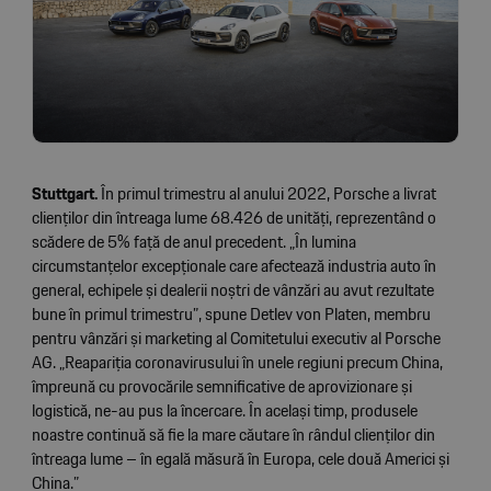
Stuttgart.
În primul trimestru al anului 2022, Porsche a livrat
clienților din întreaga lume 68.426 de unități, reprezentând o
scădere de 5% față de anul precedent. „În lumina
circumstanțelor excepționale care afectează industria auto în
general, echipele și dealerii noștri de vânzări au avut rezultate
bune în primul trimestru”, spune Detlev von Platen, membru
pentru vânzări și marketing al Comitetului executiv al Porsche
AG. „Reapariția coronavirusului în unele regiuni precum China,
împreună cu provocările semnificative de aprovizionare și
logistică, ne-au pus la încercare. În același timp, produsele
noastre continuă să fie la mare căutare în rândul clienților din
întreaga lume – în egală măsură în Europa, cele două Americi și
China.”