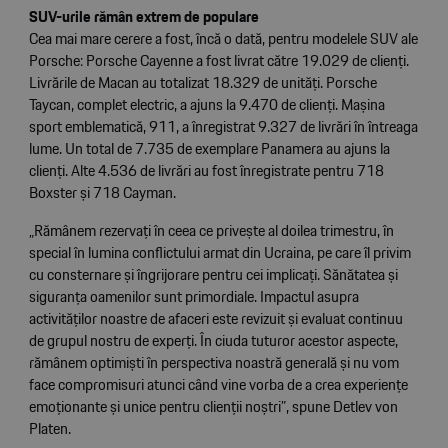
SUV-urile rămân extrem de populare
Cea mai mare cerere a fost, încă o dată, pentru modelele SUV ale
Porsche: Porsche Cayenne a fost livrat către 19.029 de clienți.
Livrările de Macan au totalizat 18.329 de unități. Porsche
Taycan, complet electric, a ajuns la 9.470 de clienți. Mașina
sport emblematică, 911, a înregistrat 9.327 de livrări în întreaga
lume. Un total de 7.735 de exemplare Panamera au ajuns la
clienți. Alte 4.536 de livrări au fost înregistrate pentru 718
Boxster și 718 Cayman.
„Rămânem rezervați în ceea ce privește al doilea trimestru, în
special în lumina conflictului armat din Ucraina, pe care îl privim
cu consternare și îngrijorare pentru cei implicați. Sănătatea și
siguranța oamenilor sunt primordiale. Impactul asupra
activităților noastre de afaceri este revizuit și evaluat continuu
de grupul nostru de experți. În ciuda tuturor acestor aspecte,
rămânem optimiști în perspectiva noastră generală și nu vom
face compromisuri atunci când vine vorba de a crea experiențe
emoționante și unice pentru clienții noștri”, spune Detlev von
Platen.