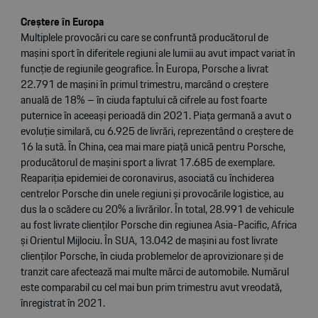
Creștere în Europa
Multiplele provocări cu care se confruntă producătorul de
mașini sport în diferitele regiuni ale lumii au avut impact variat în
funcție de regiunile geografice. În Europa, Porsche a livrat
22.791 de mașini în primul trimestru, marcând o creștere
anuală de 18% – în ciuda faptului că cifrele au fost foarte
puternice în aceeași perioadă din 2021. Piața germană a avut o
evoluție similară, cu 6.925 de livrări, reprezentând o creștere de
16 la sută. În China, cea mai mare piață unică pentru Porsche,
producătorul de mașini sport a livrat 17.685 de exemplare.
Reapariția epidemiei de coronavirus, asociată cu închiderea
centrelor Porsche din unele regiuni și provocările logistice, au
dus la o scădere cu 20% a livrărilor. În total, 28.991 de vehicule
au fost livrate clienților Porsche din regiunea Asia-Pacific, Africa
și Orientul Mijlociu. În SUA, 13.042 de mașini au fost livrate
clienților Porsche, în ciuda problemelor de aprovizionare și de
tranzit care afectează mai multe mărci de automobile. Numărul
este comparabil cu cel mai bun prim trimestru avut vreodată,
înregistrat în 2021.