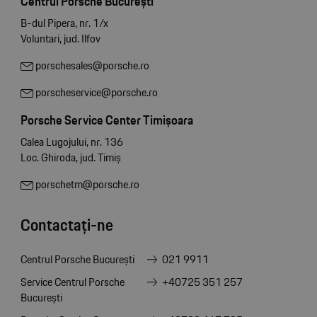
Centrul Porsche București
B-dul Pipera, nr. 1/x
Voluntari, jud. Ilfov
porschesales@porsche.ro
porscheservice@porsche.ro
Porsche Service Center Timișoara
Calea Lugojului, nr. 136
Loc. Ghiroda, jud. Timiș
porschetm@porsche.ro
Contactați-ne
Centrul Porsche București
021 9911
Service Centrul Porsche
+40725 351 257
București