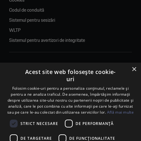
Codul de conduită
Sistemul pentru sesizări
WLTP
Sistemul pentru avertizori de integritate
×
© 2026. Porsche Inter Auto Romania. Toate drepturile rezervate.
Acest site web folosește cookie-
uri
Porsche Inter Auto Romania SRL
RO22188461 J2007002067233
Folosim cookie-uri pentru a personaliza conținutul, reclamele și
pentru a ne analiza traficul. De asemenea, împărtășim informații
B-dul Pipera, nr. 2, Sala 1, Etaj 2, Voluntari, jud.Ilfov - sediu
despre utilizarea site-ului nostru cu partenerii noștri de publicitate și
social
analiză, care le pot combina cu alte informații pe care le-ați furnizat
B-dul Pipera, nr. 1/X, Centrul Porsche București – PCB,
sau pe care le-au colectat din utilizarea serviciilor lor.
Află mai multe
Voluntari, jud. Ilfov – punct de lucru
Calea Lugojului, nr. 136, loc. Ghiroda, jud. Timiș – punct de
STRICT NECESARE
DE PERFORMANȚĂ
lucru Timișoara
DE TARGETARE
DE FUNCŢIONALITATE