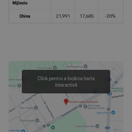
Mijlociu
China
21,991
17,685
-20%
Click pentru a încărca harta
interactivă