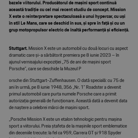
bazele viitorului. Producătorul de mașini sport continuă
această tradiție cu cel mai recent studiu de concept. Mission
X este o reinterpretare spectaculoasă a unui hypercar, cu uși
în stil Le Mans, care se deschid în sus, și spre în față și cu un
grup motopropulsor electric de înaltă performanță și eficiență.
Stuttgart.
Mission X este un automobil cu două locuri cu aspect
dramatic care și-a sărbătorit premiera pe 8 iunie 2023 – în
ajunul vernisajului expoziției „75 de ani de mașini sport
Porsche”, care se deschide la Muzeul P
orsche din Stuttgart-Zuffenhausen. O dată specială: cu 75 de
ani în urmă, pe 8 iunie 1948, 356 „Nr. 1” Roadster a devenit
primul automobil care purta numele Porsche care a primit
autorizația generală de funcționare. Această dată a devenit data
de naștere a celebrei mărci de mașini sport.
„Porsche Mission X este un etalon tehnologic pentru mașina
sport a viitorului. Preia ștafeta de la mașinile sport emblematice
din deceniile trecute: la fel ca 959, Carrera GT și 918 Spyder