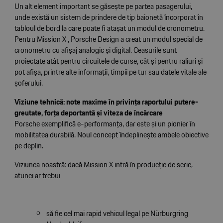
Un alt element important se găsește pe partea pasagerului,
unde există un sistem de prindere de tip baionetă încorporat în
tabloul de bord la care poate fi atașat un modul de cronometru.
Pentru Mission X , Porsche Design a creat un modul special de
cronometru cu afișaj analogic și digital. Ceasurile sunt
proiectate atât pentru circuitele de curse, cât și pentru raliuri și
pot afișa, printre alte informații, timpii pe tur sau datele vitale ale
șoferului.
Viziune tehnică: note maxime în privința raportului putere-
greutate, forța deportantă și viteza de încărcare
Porsche exemplifică e-performanța, dar este și un pionier în
mobilitatea durabilă. Noul concept îndeplinește ambele obiective
pe deplin.
Viziunea noastră: dacă Mission X intră în producție de serie,
atunci ar trebui
să fie cel mai rapid vehicul legal pe Nürburgring