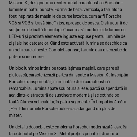
Mission X , designerii au reinterpretat caracteristica Porsche -
luminile în patru puncte. Forma de bază, verticală, a farurilor a
fost inspirată de mașinile de curse istorice, cum ar fi Porsche
906 și 908 și trasă bine în jos, aproape de șosea. O structură de
susținere de înaltă tehnologie încadrează modulele de lumini cu
LED-uri și prezintă elemente înguste expuse pentru luminile de
zi și ale indicatoarelor. Când este activată, lumina se deschide ca
un ochi care clipește. Complet aprinse, farurile dau o senzație de
putere și încredere.
Un bloc luminos întins pe toată lățimea mașinii, care pare să
plutească, caracterizează partea din spate a Mission X . Inscripția
Porsche transparentă și iluminată este o caracteristică
remarcabilă. Lumina spate sculpturală iese, parcă suspendată în
aer, dintr-o structură de susținere modernă și se extinde pe
toată lățimea vehiculului, în patru segmente. În timpul încărcării,
„E”-ul din numele Porsche pulsează, adăugând un plus de
mister.
Un detaliu deosebit este emblema Porsche modernizată, care își
face debutul pe Mission X . Metal prețios periat, o structură