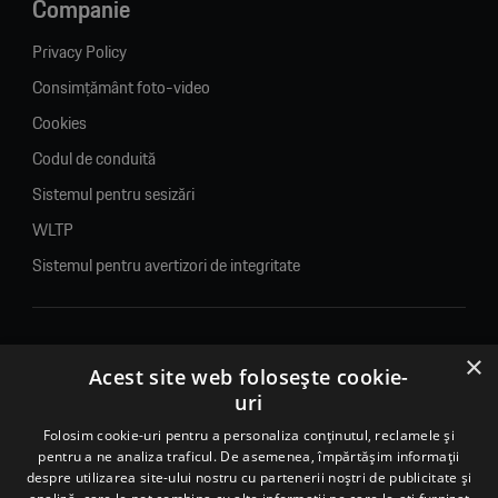
Companie
Privacy Policy
Consimțământ foto-video
Cookies
Codul de conduită
Sistemul pentru sesizări
WLTP
Sistemul pentru avertizori de integritate
×
© 2026. Porsche Inter Auto Romania. Toate drepturile rezervate.
Acest site web folosește cookie-
uri
Porsche Inter Auto Romania SRL
RO22188461 J2007002067233
Folosim cookie-uri pentru a personaliza conținutul, reclamele și
pentru a ne analiza traficul. De asemenea, împărtășim informații
B-dul Pipera, nr. 2, Sala 1, Etaj 2, Voluntari, jud.Ilfov - sediu
despre utilizarea site-ului nostru cu partenerii noștri de publicitate și
social