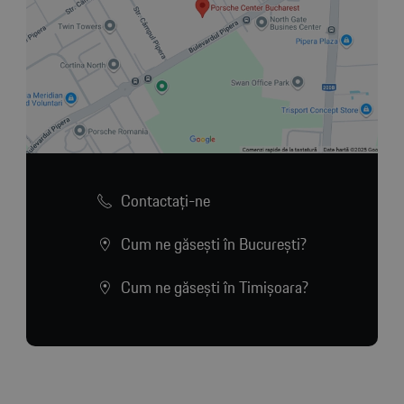
Contactaţi-ne
Cum ne găsești în București?
Cum ne găsești în Timișoara?