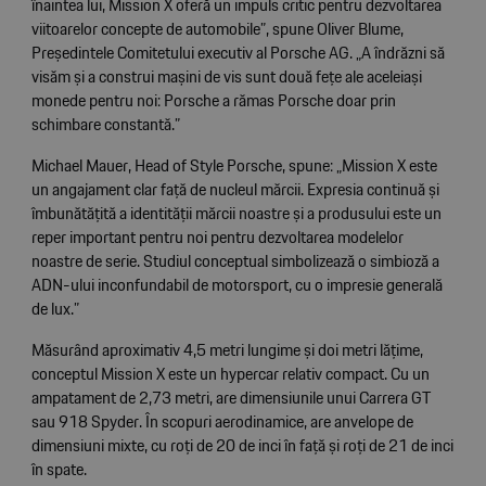
înaintea lui, Mission X oferă un impuls critic pentru dezvoltarea
viitoarelor concepte de automobile”, spune Oliver Blume,
Președintele Comitetului executiv al Porsche AG. „A îndrăzni să
visăm și a construi mașini de vis sunt două fețe ale aceleiași
monede pentru noi: Porsche a rămas Porsche doar prin
schimbare constantă.”
Michael Mauer, Head of Style Porsche, spune: „Mission X este
un angajament clar față de nucleul mărcii. Expresia continuă și
îmbunătățită a identității mărcii noastre și a produsului este un
reper important pentru noi pentru dezvoltarea modelelor
noastre de serie. Studiul conceptual simbolizează o simbioză a
ADN-ului inconfundabil de motorsport, cu o impresie generală
de lux.”
Măsurând aproximativ 4,5 metri lungime și doi metri lățime,
conceptul Mission X este un hypercar relativ compact. Cu un
ampatament de 2,73 metri, are dimensiunile unui Carrera GT
sau 918 Spyder. În scopuri aerodinamice, are anvelope de
dimensiuni mixte, cu roți de 20 de inci în față și roți de 21 de inci
în spate.