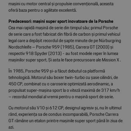
mașini cu motor central și propulsie convențională, aceasta
oferă baza pentru o agilitate excelentă.
Predecesori: mașini super sport inovatoare de la Porsche
Cea mai rapidă mașină de serie din timpul său; primul Porsche
de serie care a fost fabricat din fibră de carbon și primul vehicul
legal care a depășit recordul de șapte minute de pe Nürburgring
Nordschleife – Porsche 959 (1985), Carrera GT (2003) și
respectiv 918 Spyder (2013) - au fost modele reper în lumea
mașinilor super sport. Și asta le face precursoare ale Mission X .
În 1985, Porsche 959 și-a făcut debutul ca platformă
tehnologică. Motorul său boxer twin-turbo cu șase cilindri, de
450 CP, combinat cu o caroserie optimizată aerodinamic, a
propulsat super-mașina sport la o viteză maximă de 317 km/h
– recordul mondial al vremii pentru o mașină sport de serie.
Cu motorul său V10 și 612 CP, designul agresiv și, nu în ultimul
rând, experiența sa de condus incomparabilă, Porsche Carrera
GT rămâne un etalon printre mașinile super sport până în ziua de
azi.