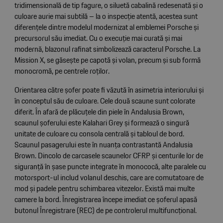
tridimensională de tip fagure, o siluetă cabalină redesenată și o
culoare aurie mai subtilă – la o inspecție atentă, acestea sunt
diferențele dintre modelul modernizat al emblemei Porsche și
precursorul său imediat. Cu o execuție mai curată și mai
modernă, blazonul rafinat simbolizează caracterul Porsche. La
Mission X, se găsește pe capotă și volan, precum și sub formă
monocromă, pe centrele roților.
Orientarea către șofer poate fi văzută în asimetria interiorului și
în conceptul său de culoare. Cele două scaune sunt colorate
diferit. În afară de plăcuțele din piele în Andalusia Brown,
scaunul șoferului este Kalahari Grey și formează o singură
unitate de culoare cu consola centrală și tabloul de bord.
Scaunul pasagerului este în nuanța contrastantă Andalusia
Brown. Dincolo de carcasele scaunelor CFRP și centurile lor de
siguranță în șase puncte integrate în monococă, alte paralele cu
motorsport-ul includ volanul deschis, care are comutatoare de
mod și padele pentru schimbarea vitezelor. Există mai multe
camere la bord. Înregistrarea începe imediat ce șoferul apasă
butonul Înregistrare (REC) de pe controlerul multifuncțional.