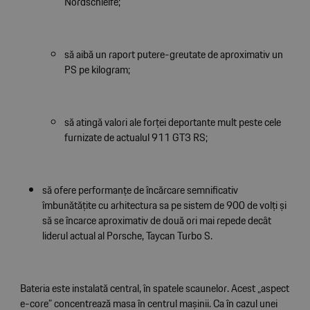
Nordschleife;
să aibă un raport putere-greutate de aproximativ un
PS pe kilogram;
să atingă valori ale forței deportante mult peste cele
furnizate de actualul 911 GT3 RS;
să ofere performanțe de încărcare semnificativ
îmbunătățite cu arhitectura sa pe sistem de 900 de volți și
să se încarce aproximativ de două ori mai repede decât
liderul actual al Porsche, Taycan Turbo S.
Bateria este instalată central, în spatele scaunelor. Acest „aspect
e-core” concentrează masa în centrul mașinii. Ca în cazul unei