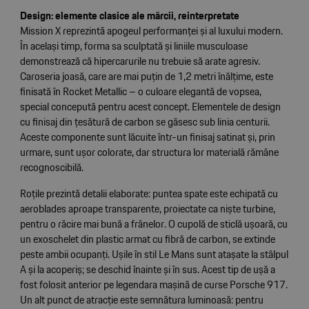
Design: elemente clasice ale mărcii, reinterpretate
Mission X reprezintă apogeul performanței și al luxului modern.
În același timp, forma sa sculptată și liniile musculoase
demonstrează că hipercarurile nu trebuie să arate agresiv.
Caroseria joasă, care are mai puțin de 1,2 metri înălțime, este
finisată în Rocket Metallic – o culoare elegantă de vopsea,
special concepută pentru acest concept. Elementele de design
cu finisaj din țesătură de carbon se găsesc sub linia centurii.
Aceste componente sunt lăcuite într-un finisaj satinat și, prin
urmare, sunt ușor colorate, dar structura lor materială rămâne
recognoscibilă.
Roțile prezintă detalii elaborate: puntea spate este echipată cu
aeroblades aproape transparente, proiectate ca niște turbine,
pentru o răcire mai bună a frânelor. O cupolă de sticlă ușoară, cu
un exoschelet din plastic armat cu fibră de carbon, se extinde
peste ambii ocupanți. Ușile în stil Le Mans sunt atașate la stâlpul
A și la acoperiș; se deschid înainte și în sus. Acest tip de ușă a
fost folosit anterior pe legendara mașină de curse Porsche 917.
Un alt punct de atracție este semnătura luminoasă: pentru