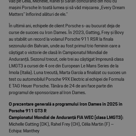
văd pe Célia, Michelle, Rahel și Sarah concurând din nou cu
mașini Porsche în toată lumea și să văd mișcarea „Every Dream
Matters” înflorind alături de ele.”
În ultimii ani, echipele de client Porsche s-au bucurat deja de
curse de succes cu Iron Dames. În 2023, Gatting, Frey și Bovy
au stabilit un record la volanul Porsche 911 RSR la finala
sezonului din Bahrain, unde au fost primul trio feminin care a
câștigat o victorie de clasă în Campionatul Mondial de
Anduranță. Sezonul trecut, cele trei au câștigat împreună clasa
LMGT3 a cursei de 4 ore din European Le Mans Series de la
Imola (Italia). Luna trecută, Marta García a finalizat cu succes un
test cu automobilul Porsche 99X Electric al echipei de Formula
E TAG Heuer Porsche. Tânăra de 24 de ani face parte din
programul de sponsorizare al Iron Dames.
O prezentare generală a programului Iron Dames în 2025 în
Porsche 911 GT3 R
Campionatul Mondial de Anduranță FIA WEC (clasa LMGT3):
Michelle Gatting (DK), Rahel Frey (CH), Célia Martin (F) –
Echipa: Manthey