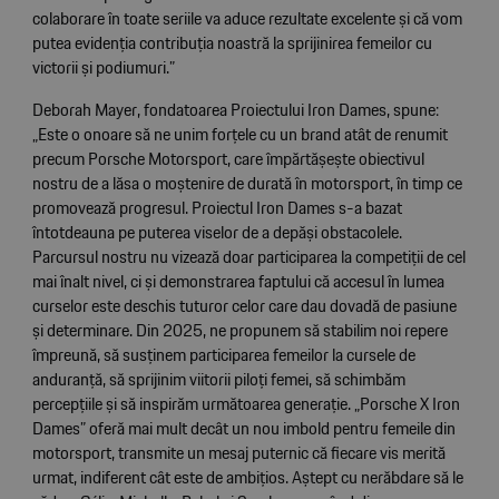
colaborare în toate seriile va aduce rezultate excelente și că vom
putea evidenția contribuția noastră la sprijinirea femeilor cu
victorii și podiumuri.”
Deborah Mayer, fondatoarea Proiectului Iron Dames, spune:
„Este o onoare să ne unim forțele cu un brand atât de renumit
precum Porsche Motorsport, care împărtășește obiectivul
nostru de a lăsa o moștenire de durată în motorsport, în timp ce
promovează progresul. Proiectul Iron Dames s-a bazat
întotdeauna pe puterea viselor de a depăși obstacolele.
Parcursul nostru nu vizează doar participarea la competiții de cel
mai înalt nivel, ci și demonstrarea faptului că accesul în lumea
curselor este deschis tuturor celor care dau dovadă de pasiune
și determinare. Din 2025, ne propunem să stabilim noi repere
împreună, să susținem participarea femeilor la cursele de
anduranță, să sprijinim viitorii piloți femei, să schimbăm
percepțiile și să inspirăm următoarea generație. „Porsche X Iron
Dames” oferă mai mult decât un nou imbold pentru femeile din
motorsport, transmite un mesaj puternic că fiecare vis merită
urmat, indiferent cât este de ambițios. Aștept cu nerăbdare să le