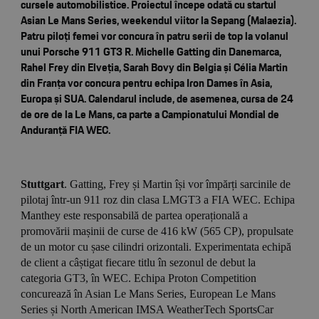
cursele automobilistice. Proiectul începe odată cu startul
Asian Le Mans Series, weekendul viitor la Sepang (Malaezia).
Patru piloți femei vor concura în patru serii de top la volanul
unui Porsche 911 GT3 R. Michelle Gatting din Danemarca,
Rahel Frey din Elveția, Sarah Bovy din Belgia și Célia Martin
din Franța vor concura pentru echipa Iron Dames în Asia,
Europa și SUA. Calendarul include, de asemenea, cursa de 24
de ore de la Le Mans, ca parte a Campionatului Mondial de
Anduranță FIA WEC.
Stuttgart
. Gatting, Frey și Martin își vor împărți sarcinile de
pilotaj într-un 911 roz din clasa LMGT3 a FIA WEC. Echipa
Manthey este responsabilă de partea operațională a
promovării mașinii de curse de 416 kW (565 CP), propulsate
de un motor cu șase cilindri orizontali. Experimentata echipă
de client a câștigat fiecare titlu în sezonul de debut la
categoria GT3, în WEC. Echipa Proton Competition
concurează în Asian Le Mans Series, European Le Mans
Series și North American IMSA WeatherTech SportsCar