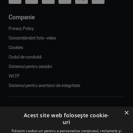
Companie
Privacy Policy
Consimțământ foto-video
Cookies
Codul de conduită
Sistemul pentru sesizări
WLTP
Sistemul pentru avertizori de integritate
×
© 2026. Porsche Inter Auto Romania. Toate drepturile rezervate.
Acest site web folosește cookie-
uri
Porsche Inter Auto Romania SRL
Folosim cookie-uri pentru a personaliza conținutul, reclamele și
RO22188461 J2007002067233