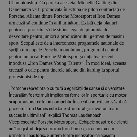
Championship. Ca parte a acesteia, Michelle Gatting din
Danemarca va fi promovată în echipa de piloți contractați de
Porsche. Alianța dintre Porsche Motorsport și Iron Dames
urmează să continue în anii următori. Există deja planuri
pentru ca proiectul să fie strâns legat de piramida de
dezvoltare pentru juniori a producătorului german de mașini
sport. Scopul este de a interconecta programele naționale de
sprijin din cupele Porsche monobrand, programul central
pentru juniori al Porsche Motorsport și inițiativa recent
introdusă „Iron Dames Young Talents”. În mod ideal, aceasta
creează o cale pentru tinerele talente din karting la sportul
profesionist de top.
„Porsche reprezintă o cultură a egalității de șanse și diversitate.
Încurajăm foarte mult implicarea femeilor în sporturile cu motor
și apoi susținerea lor în competiții. În acest context, am văzut că
proiectul Iron Dames este bine structurat și a avut un mare
succes în ultimii ani”, explică Thomas Laudenbach,
Vicepreședinte Porsche Motorsport. „Echipele noastre de clienți
au înregistrat deja victorii cu Iron Dames, iar acum facem
următorul pas logic. Suntem foarte încrezători că această