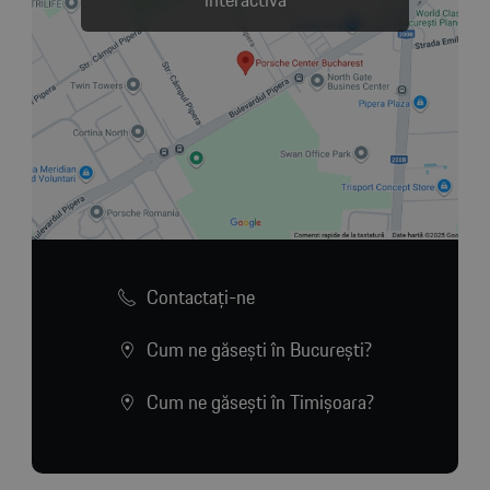
interactivă
Contactaţi-ne
Cum ne găsești în București?
Cum ne găsești în Timișoara?