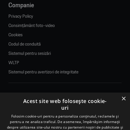
Companie
Privacy Policy
Consimțământ foto-video
Cookies
Codul de conduită
Sistemul pentru sesizări
WLTP
Sistemul pentru avertizori de integritate
×
© 2026. Porsche Inter Auto Romania. Toate drepturile rezervate.
Acest site web folosește cookie-
uri
Porsche Inter Auto Romania SRL
RO22188461 J2007002067233
Folosim cookie-uri pentru a personaliza conținutul, reclamele și
pentru a ne analiza traficul. De asemenea, împărtășim informații
B-dul Pipera, nr. 2, Sala 1, Etaj 2, Voluntari, jud.Ilfov - sediu
despre utilizarea site-ului nostru cu partenerii noștri de publicitate și