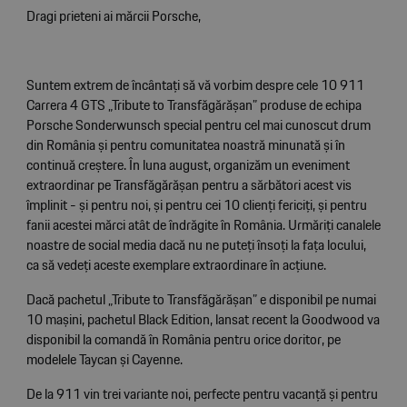
Dragi prieteni ai mărcii Porsche,
Suntem extrem de încântați să vă vorbim despre cele 10 911
Carrera 4 GTS „Tribute to Transfăgărășan” produse de echipa
Porsche Sonderwunsch special pentru cel mai cunoscut drum
din România și pentru comunitatea noastră minunată și în
continuă creștere. În luna august, organizăm un eveniment
extraordinar pe Transfăgărășan pentru a sărbători acest vis
împlinit - și pentru noi, și pentru cei 10 clienți fericiți, și pentru
fanii acestei mărci atât de îndrăgite în România. Urmăriți canalele
noastre de social media dacă nu ne puteți însoți la fața locului,
ca să vedeți aceste exemplare extraordinare în acțiune.
Dacă pachetul „Tribute to Transfăgărășan” e disponibil pe numai
10 mașini, pachetul Black Edition, lansat recent la Goodwood va
disponibil la comandă în România pentru orice doritor, pe
modelele Taycan și Cayenne.
De la 911 vin trei variante noi, perfecte pentru vacanță și pentru