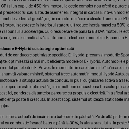
P) și un cuplu de 450 Nm, motorul electric complet nou oferă o putere s
 predecesorul său. Este, de asemenea, integrat în carcasă, într-un mod efi
punct de vedere al greutății, și în circuitul de răcire a uleiului transmisiei 
rn (rotorul se rotește în interiorul statorului) reduce inerția masei cu 50%, 
răspunsul la accelerație. Cu o recuperare de până la 88 kW, motorul electr
la creșterea semnificativă a autonomiei electrice a modelelor Panamera E
nducere E-Hybrid cu strategie optimizată
duri de conducere optimizate specifice E-Hybrid, precum și modurile Spor
țite, optimizează și mai mult eficiența modelelor E-Hybrid. Automobilele 
 modul pur electric E-Power. În momentul în care starea de încărcare a bat
o anumită valoare minimă, sistemul trece automat în modul Hybrid Auto, c
uncționare la situația actuală de condus. În plus, cu ghidarea activă a traseu
a de operare este optimizată și mai mult prin cunoașterea traseului pe care
cest fel, ponderea distanțelor parcurse cu propulsie electrică, în traficul ur
eficiența poate fi crescută. În acest scop, sistemul utilizează atât datele maș
gație.
d, starea actuală de încărcare a bateriei este păstrată. Pe de altă parte, î
l cu combustie încarcă bateria până la 80%, în afara orașului, și la peste