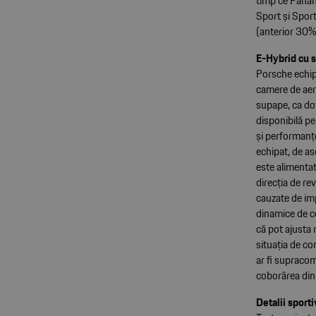
timp ce Paname
Sport și Sport
(anterior 30% 
E-Hybrid cu 
Porsche echip
camere de ae
supape, ca do
disponibilă p
și performanțe
echipat, de a
este alimentat
direcția de r
cauzate de im
dinamice de c
că pot ajusta 
situația de co
ar fi supracom
coborârea din
Detalii sport