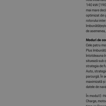
140 kW (190 C
mai mare decât
optimizat din 
rotorului inte
îmbunătățește 
de asemenea, 
Moduri de co
Cele patru mo
Plus îmbunătă
întotdeauna în
situează sub 
strategia de f
Auto, strategi
parcurgă. În a
maximizată și 
datele de navi
În modul E-Hol
Charge, motoru