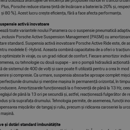
ra utilizează avantajele de eficiență ale propulsiei hibride în traficul urban
 Plus, Porsche reduce starea țintă de încărcare a bateriei la 20% și, respec
și 80 %). Acest lucru crește eficiența, fără a face afecta performanța.
suspensie activă inovatoare
ează toate variantele noului Panamera cu o suspensie pneumatică adaptiv
r, inclusiv Porsche Active Suspension Management (PASM) cu amortizoar
tare standard. Suspensia activă inovatoare Porsche Active Ride este, de 
entru modelele E-Hybrid. Aceasta combină capacitatea de a oferi o tracțiun
 optimizate în viraje, cu un grad ridicat de confort. Fiecare amortizor indiv
semenea, cu tehnologie cu două supape - are o pompă hidraulică acționată e
ă de sistemul de 400 de volți și care poate fi utilizată pentru a crea în mod 
evenire și compresie. Ca urmare, suspensia absoarbe aproape complet mișcă
perfecțiunile drumului și menține mașina în permanență orizontal, în timp
onducere. Amortizoarele funcționează la o frecvență de până la 13 Hz, ce
reglajul de până la 13 ori pe secundă și, astfel, reacționează fulgerător de r
ndus și la suprafața drumului. Tehnologia permite, de asemenea, funcții i
pensarea mișcărilor de tangaj și ruliu, precum și ridicarea caroseriei la urca
 mașină.
ive și dotări standard îmbunătățite