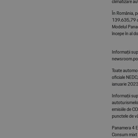
climatizare a
În România, p
139.635,79 de
Modelul Panam
începe în al d
Informații sup
newsroom.po
Toate automob
oficiale NEDC,
ianuarie 2023 
Informații sup
autoturismelor
emisiile de CO
punctele de v
Panamera 4 E
Consum mixt (