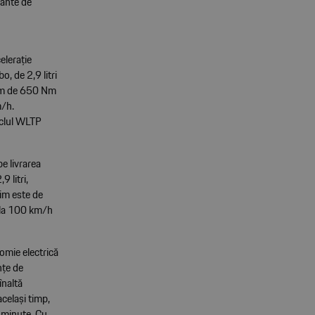
iante de
elerație
, de 2,9 litri
xim de 650 Nm
m/h.
iclul WLTP
e livrarea
9 litri,
im este de
 la 100 km/h
omie electrică
nțe de
înaltă
celași timp,
 minute. Cu