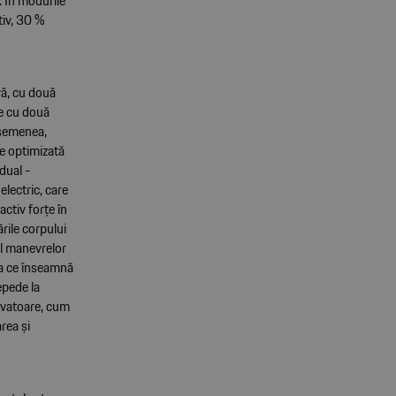
. În modurile
tiv, 30 %
ă, cu două
e cu două
asemenea,
e optimizată
idual -
lectric, care
activ forțe în
rile corpului
ul manevrelor
ea ce înseamnă
epede la
novatoare, cum
rea și