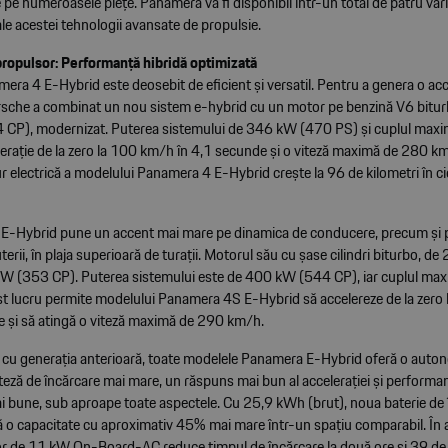
 pe numeroasele piețe. Panamera va fi disponibil într-un total de patru var
le acestei tehnologii avansate de propulsie.
ropulsor: Performanță hibridă optimizată
ra 4 E-Hybrid este deosebit de eficient și versatil. Pentru a genera o acc
rsche a combinat un nou sistem e-hybrid cu un motor pe benzină V6 biturbo
CP), modernizat. Puterea sistemului de 346 kW (470 PS) și cuplul ma
lerație de la zero la 100 km/h în 4,1 secunde și o viteză maximă de 280 k
 electrică a modelului Panamera 4 E-Hybrid crește la 96 de kilometri în c
-Hybrid pune un accent mai mare pe dinamica de conducere, precum și p
erii, în plaja superioară de turații. Motorul său cu șase cilindri biturbo, de 2,
kW (353 CP). Puterea sistemului este de 400 kW (544 CP), iar cuplul max
 lucru permite modelului Panamera 4S E-Hybrid să accelereze de la zero
e și să atingă o viteză maximă de 290 km/h.
 cu generația anterioară, toate modelele Panamera E-Hybrid oferă o auton
teză de încărcare mai mare, un răspuns mai bun al accelerației și performa
 bune, sub aproape toate aspectele. Cu 25,9 kWh (brut), noua baterie de 
ă o capacitate cu aproximativ 45% mai mare într-un spațiu comparabil. În a
or de 11 kW On-Board-AC reduce timpul de încărcare la două ore și 39 de