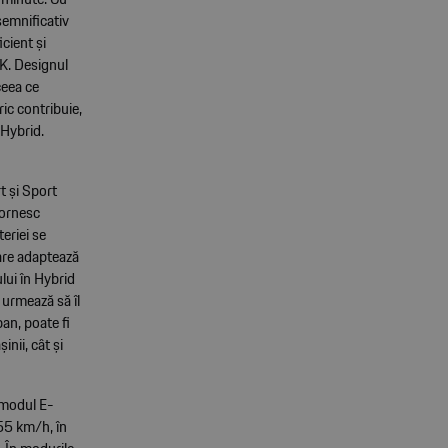
emnificativ
cient și
PDK. Designul
ceea ce
ic contribuie,
-Hybrid.
t și Sport
pornesc
eriei se
are adaptează
lui în Hybrid
 urmează să îl
ban, poate fi
inii, cât și
n modul E-
 55 km/h, în