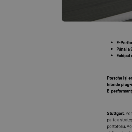
E-Perfor
Până la 
Echipat 
Porsche își e
hibride plug-
E-performanțe
Stuttgart
. Po
parte a strat
portofoliu. Ac