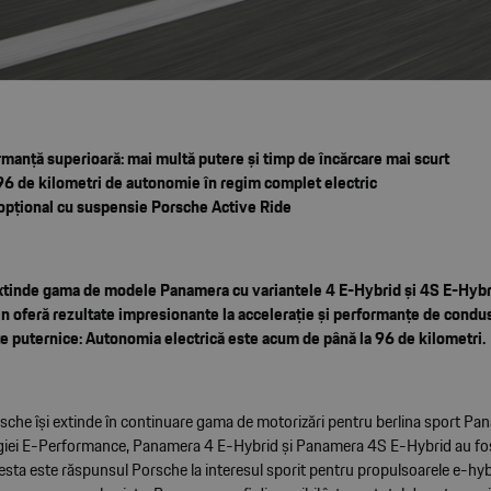
manță superioară: mai multă putere și timp de încărcare mai scurt
96 de kilometri de autonomie în regim complet electric
opțional cu suspensie Porsche Active Ride
xtinde gama de modele Panamera cu variantele 4 E-Hybrid și 4S E-Hybr
in oferă rezultate impresionante la accelerație și performanțe de condu
 puternice: Autonomia electrică este acum de până la 96 de kilometri.
rsche își extinde în continuare gama de motorizări pentru berlina sport Pa
egiei E-Performance, Panamera 4 E-Hybrid și Panamera 4S E-Hybrid au fo
esta este răspunsul Porsche la interesul sporit pentru propulsoarele e-hyb