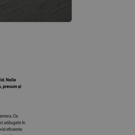
id. Noile
s, precum și
namera. Ca
st adăugate în
rid eficiente