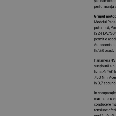
și dinamice de
performanță a
Grupul motop
Modelul Paname
puternică, Po
(224 kW/304 
permit o acce
Autonomia pur
(EAER oraș).
Panamera 4S E
susținută a put
livrează 260 
750 Nm. Acest
în 3,7 secund
În comparație
mai mare, o vi
conducere mai
tensiune ofer
noul încărcăt