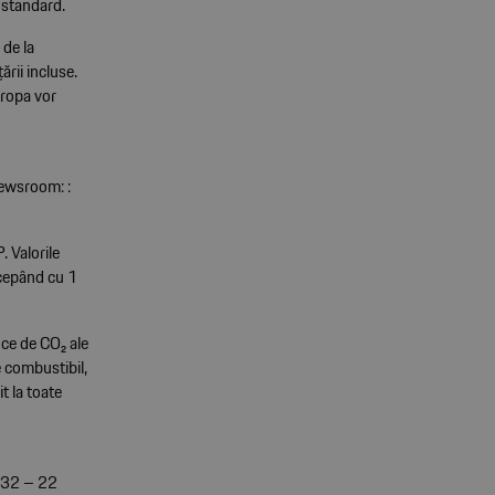
 standard.
de la
rii incluse.
uropa vor
Newsroom: :
 Valorile
ncepând cu 1
ice de CO₂ ale
e combustibil,
t la toate
: 32 – 22