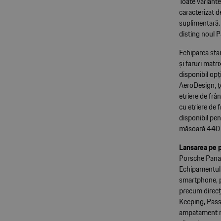
Toate variante
caracterizat d
suplimentară. 
disting noul P
Echiparea sta
și faruri matr
disponibil op
AeroDesign, țe
etriere de frâ
cu etriere de
disponibil pe
măsoară 440 d
Lansarea pe pi
Porsche Panam
Echipamentul 
smartphone, p
precum direcț
Keeping, Passe
ampatament mai