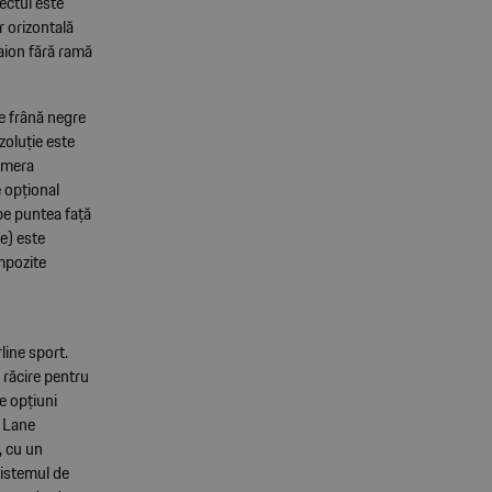
ectul este
r orizontală
haion fără ramă
e frână negre
zoluție este
namera
e opțional
pe puntea față
e) este
mpozite
ine sport.
 răcire pentru
e opțiuni
e Lane
, cu un
sistemul de