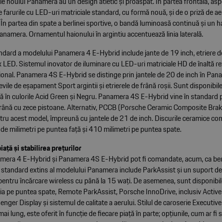
le noului Panamera au un design atletic și proaspăt. În partea frontală, asp
e farurile cu LED-uri matriciale standard, cu formă nouă, și de o priză de ae
În partea din spate a berlinei sportive, o bandă luminoasă continuă și un 
anamera. Ornamentul haionului în argintiu accentuează linia laterală.
ndard a modelului Panamera 4 E-Hybrid include jante de 19 inch, etriere d
ix LED. Sistemul inovator de iluminare cu LED-uri matriciale HD de înaltă re
țional. Panamera 4S E-Hybrid se distinge prin jantele de 20 de inch în Pa
vile de eșapament Sport argintii și etrierele de frână roșii. Sunt disponibil
nă în culorile Acid Green și Negru. Panamera 4S E-Hybrid vine în standard 
 frână cu zece pistoane. Alternativ, PCCB (Porsche Ceramic Composite Brak
ntru acest model, împreună cu jantele de 21 de inch. Discurile ceramice co
e milimetri pe puntea față și 410 milimetri pe puntea spate.
ață și stabilirea prețurilor
era 4 E-Hybrid și Panamera 4S E-Hybrid pot fi comandate, acum, ca berl
standard extins al modelului Panamera include ParkAssist și un suport de
entru încărcare wireless cu până la 15 wați. De asemenea, sunt disponibil
ia pe puntea spate, Remote ParkAssist, Porsche InnoDrive, inclusiv Activ
nger Display și sistemul de calitate a aerului. Stilul de caroserie Executive
 lung, este oferit în funcție de fiecare piață în parte; opțiunile, cum ar fi 