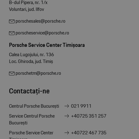
B-dul Pipera, nr. 1/x
Voluntari, jud. Ilfov
porschesales@porsche.ro
porscheservice@porsche.ro
Porsche Service Center Timișoara
Calea Lugojului, nr. 136
Loc. Ghiroda, jud. Timiș
porschetm@porsche.ro
Contactați-ne
Centrul Porsche București
021 9911
Service Centrul Porsche
+40725 351 257
București
Porsche Service Center
+40722 467 735