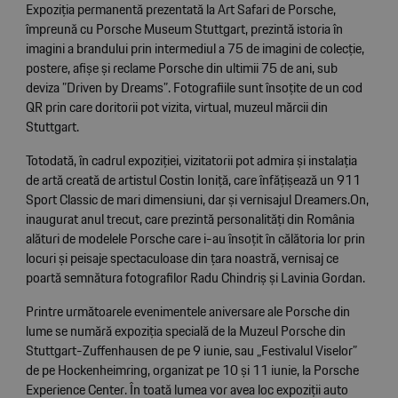
Expoziția permanentă prezentată la Art Safari de Porsche,
împreună cu Porsche Museum Stuttgart, prezintă istoria în
imagini a brandului prin intermediul a 75 de imagini de colecție,
postere, afișe și reclame Porsche din ultimii 75 de ani, sub
deviza ”Driven by Dreams”. Fotografiile sunt însoțite de un cod
QR prin care doritorii pot vizita, virtual, muzeul mărcii din
Stuttgart.
Totodată, în cadrul expoziției, vizitatorii pot admira și instalația
de artă creată de artistul Costin Ioniță, care înfățișează un 911
Sport Classic de mari dimensiuni, dar și vernisajul Dreamers.On,
inaugurat anul trecut, care prezintă personalități din România
alături de modelele Porsche care i-au însoțit în călătoria lor prin
locuri și peisaje spectaculoase din țara noastră, vernisaj ce
poartă semnătura fotografilor Radu Chindriș și Lavinia Gordan.
Printre următoarele evenimentele aniversare ale Porsche din
lume se numără expoziția specială de la Muzeul Porsche din
Stuttgart-Zuffenhausen de pe 9 iunie, sau „Festivalul Viselor”
de pe Hockenheimring, organizat pe 10 și 11 iunie, la Porsche
Experience Center. În toată lumea vor avea loc expoziții auto