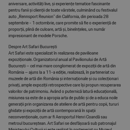
aniversare, activități live, și experiențe tematice fascinante
pentru fanii și clienții de toate vârstele, culminând cu festivalul
auto „Rennsport Reunion” din California, din perioada 28
septembrie - 1 octombrie, care promite să fie o experiență de
proporții, plină de culoare, artă și, bineînțeles, un număr
impresionant de modele Porsche.
Despre Art Safari București
Art Safari este specializat în realizarea de pavilioane
expoziționale. Organizatorul anual al Pavilionului de Artă
București – cel mai mare conglomerat de expoziții de artă din
România – ajuns la a 11-a ediție, realizează, în parteneriat cu
muzeele de artă din România și internaționale și cu colecționari
privați, ample expoziții retrospective care își propun recuperarea
valorilor de patrimoniu. Având o puternică latură educaţională,
misiunea sa este de a apropia arta de public și de a educa noile
generații prin organizarea de ateliere de artă pentru copii, tururi
ghidate și expoziții de artă contemporană în spații
neconvenționale, cum ar fi Aeroportul Henri Coandă sau
metroul bucureștean. Art Safari se desfășoară sub patronajul
Ministerului Culturii și este realizat în parteneriat cu Muzeul