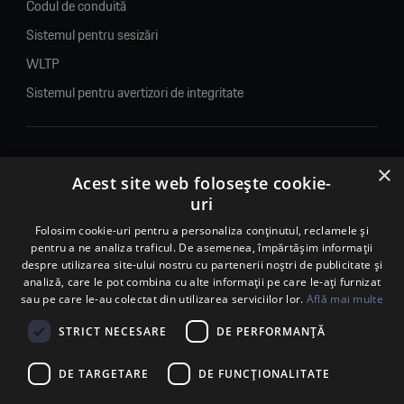
Codul de conduită
Sistemul pentru sesizări
WLTP
Sistemul pentru avertizori de integritate
×
© 2026. Porsche Inter Auto Romania. Toate drepturile rezervate.
Acest site web folosește cookie-
uri
Porsche Inter Auto Romania SRL
RO22188461 J2007002067233
Folosim cookie-uri pentru a personaliza conținutul, reclamele și
pentru a ne analiza traficul. De asemenea, împărtășim informații
B-dul Pipera, nr. 2, Sala 1, Etaj 2, Voluntari, jud.Ilfov - sediu
despre utilizarea site-ului nostru cu partenerii noștri de publicitate și
social
analiză, care le pot combina cu alte informații pe care le-ați furnizat
B-dul Pipera, nr. 1/X, Centrul Porsche București – PCB,
sau pe care le-au colectat din utilizarea serviciilor lor.
Află mai multe
Voluntari, jud. Ilfov – punct de lucru
Calea Lugojului, nr. 136, loc. Ghiroda, jud. Timiș – punct de
STRICT NECESARE
DE PERFORMANȚĂ
lucru Timișoara
DE TARGETARE
DE FUNCŢIONALITATE