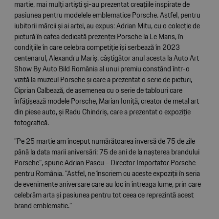
martie, mai mulți artiști și-au prezentat creațiile inspirate de
pasiunea pentru modelele emblematice Porsche. Astfel, pentru
iubitorii mărcii și ai artei, au expus: Adrian Mitu, cu o colecție de
pictură în cafea dedicată prezenței Porsche la Le Mans, în
condițiile în care celebra competiție își serbează în 2023
centenarul, Alexandru Mariș, câștigător anul acesta la Auto Art
Show By Auto Bild România al unui premiu constând într-o
vizită la muzeul Porsche și care a prezentat o serie de picturi,
Ciprian Calbează, de asemenea cu o serie de tablouri care
înfățișează modele Porsche, Marian Ioniță, creator de metal art
din piese auto, și Radu Chindriș, care a prezentat o expoziție
fotografică.
”Pe 25 martie am început numărătoarea inversă de 75 de zile
până la data marii aniversări: 75 de ani de la nașterea brandului
Porsche”, spune Adrian Pascu - Director Importator Porsche
pentru România. ”Astfel, ne înscriem cu aceste expoziții în seria
de evenimente aniversare care au loc în întreaga lume, prin care
celebrăm arta și pasiunea pentru tot ceea ce reprezintă acest
brand emblematic.”