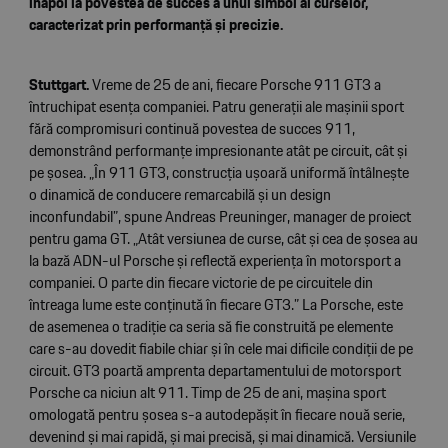
înapoi la povestea de succes a unui simbol al curselor,
caracterizat prin performanță și precizie.
Stuttgart.
Vreme de 25 de ani, fiecare Porsche 911 GT3 a
întruchipat esența companiei. Patru generații ale mașinii sport
fără compromisuri continuă povestea de succes 911,
demonstrând performanțe impresionante atât pe circuit, cât și
pe șosea. „În 911 GT3, construcția ușoară uniformă întâlnește
o dinamică de conducere remarcabilă și un design
inconfundabil”, spune Andreas Preuninger, manager de proiect
pentru gama GT. „Atât versiunea de curse, cât și cea de șosea au
la bază ADN-ul Porsche și reflectă experiența în motorsport a
companiei. O parte din fiecare victorie de pe circuitele din
întreaga lume este conținută în fiecare GT3.” La Porsche, este
de asemenea o tradiție ca seria să fie construită pe elemente
care s-au dovedit fiabile chiar și în cele mai dificile condiții de pe
circuit. GT3 poartă amprenta departamentului de motorsport
Porsche ca niciun alt 911. Timp de 25 de ani, mașina sport
omologată pentru șosea s-a autodepășit în fiecare nouă serie,
devenind și mai rapidă, și mai precisă, și mai dinamică. Versiunile