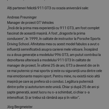
Alți parteneri felicită 911 GT3 cu ocazia aniversării sale:
Andreas Preuninger
Manager de proiect GT Vehicles
„Încă de la prima mea experiență cu 911 GT3, am fost complet
fascinat de această mașină. A fost „dragoste la prima
conducere”, în 1999, în calitate de instructor la Porsche Sports
Driving School. Afinitatea mea cu acest model fabulos a avut o
influență semnificativă asupra carierei mele viitoare. Începând
cu a doua generație a modelului 996 GT3, am putut contribui la
dezvoltarea ulterioară a modelului 911 GT3 în calitate de
manager de proiect. În ultimii 25 de ani, GT3 a devenit din ce în
ce mai puternic și mai sportiv și este cu siguranță una dintre cele
mai emoționante mașini sport. Pentru mine, nu există nicio altă
mașină pe care aș prefera să o conduc. Legătura puternică
dintre șofer și autoturism este unică. Chiar și după 25 de ani și
șapte generații, acest lucru nu s-a schimbat, ci chiar s-a
intensificat. Și ar trebui să rămână așa și în viitor”.
Jörg Bergmeister