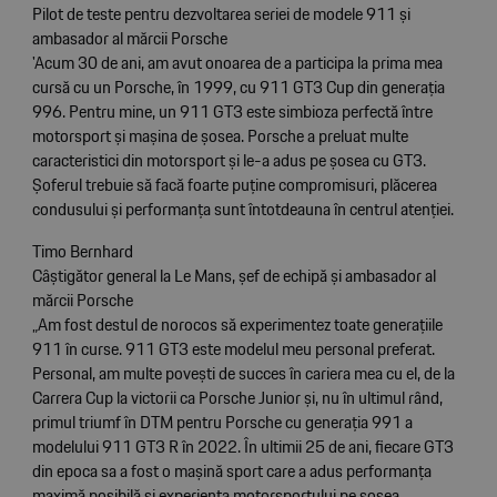
Pilot de teste pentru dezvoltarea seriei de modele 911 și
ambasador al mărcii Porsche
'Acum 30 de ani, am avut onoarea de a participa la prima mea
cursă cu un Porsche, în 1999, cu 911 GT3 Cup din generația
996. Pentru mine, un 911 GT3 este simbioza perfectă între
motorsport și mașina de șosea. Porsche a preluat multe
caracteristici din motorsport și le-a adus pe șosea cu GT3.
Șoferul trebuie să facă foarte puține compromisuri, plăcerea
condusului și performanța sunt întotdeauna în centrul atenției.
Timo Bernhard
Câștigător general la Le Mans, șef de echipă și ambasador al
mărcii Porsche
„Am fost destul de norocos să experimentez toate generațiile
911 în curse. 911 GT3 este modelul meu personal preferat.
Personal, am multe povești de succes în cariera mea cu el, de la
Carrera Cup la victorii ca Porsche Junior și, nu în ultimul rând,
primul triumf în DTM pentru Porsche cu generația 991 a
modelului 911 GT3 R în 2022. În ultimii 25 de ani, fiecare GT3
din epoca sa a fost o mașină sport care a adus performanța
maximă posibilă și experiența motorsportului pe șosea.