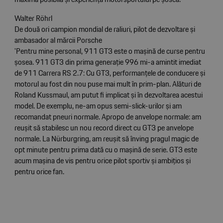
Walter Röhrl
De două ori campion mondial de raliuri, pilot de dezvoltare și
ambasador al mărcii Porsche
'Pentru mine personal, 911 GT3 este o mașină de curse pentru
șosea. 911 GT3 din prima generație 996 mi-a amintit imediat
de 911 Carrera RS 2.7: Cu GT3, performanțele de conducere și
motorul au fost din nou puse mai mult în prim-plan. Alături de
Roland Kussmaul, am putut fi implicat și în dezvoltarea acestui
model. De exemplu, ne-am opus semi-slick-urilor și am
recomandat pneuri normale. Apropo de anvelope normale: am
reușit să stabilesc un nou record direct cu GT3 pe anvelope
normale. La Nürburgring, am reușit să înving pragul magic de
opt minute pentru prima dată cu o mașină de serie. GT3 este
acum mașina de vis pentru orice pilot sportiv și ambițios și
pentru orice fan.