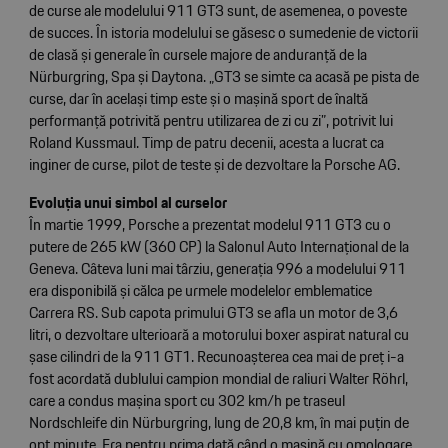
de curse ale modelului 911 GT3 sunt, de asemenea, o poveste
de succes. În istoria modelului se găsesc o sumedenie de victorii
de clasă și generale în cursele majore de anduranță de la
Nürburgring, Spa și Daytona. „GT3 se simte ca acasă pe pista de
curse, dar în același timp este și o mașină sport de înaltă
performanță potrivită pentru utilizarea de zi cu zi”, potrivit lui
Roland Kussmaul. Timp de patru decenii, acesta a lucrat ca
inginer de curse, pilot de teste și de dezvoltare la Porsche AG.
Evoluția unui simbol al curselor
În martie 1999, Porsche a prezentat modelul 911 GT3 cu o
putere de 265 kW (360 CP) la Salonul Auto Internațional de la
Geneva. Câteva luni mai târziu, generația 996 a modelului 911
era disponibilă și călca pe urmele modelelor emblematice
Carrera RS. Sub capota primului GT3 se afla un motor de 3,6
litri, o dezvoltare ulterioară a motorului boxer aspirat natural cu
șase cilindri de la 911 GT1. Recunoașterea cea mai de preț i-a
fost acordată dublului campion mondial de raliuri Walter Röhrl,
care a condus mașina sport cu 302 km/h pe traseul
Nordschleife din Nürburgring, lung de 20,8 km, în mai puțin de
opt minute. Era pentru prima dată când o mașină cu omologare