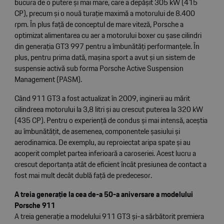
bucura de o putere și mai mare, care a depășit 305 kW (415
CP), precum și o nouă turație maximă a motorului de 8.400
rpm. În plus față de conceptul de mare viteză, Porsche a
optimizat alimentarea cu aer a motorului boxer cu șase cilindri
din generația GT3 997 pentru a îmbunătăți performanțele. În
plus, pentru prima dată, mașina sport a avut și un sistem de
suspensie activă sub forma Porsche Active Suspension
Management (PASM).
Când 911 GT3 a fost actualizat în 2009, inginerii au mărit
cilindreea motorului la 3,8 litri și au crescut puterea la 320 kW
(435 CP). Pentru o experiență de condus și mai intensă, aceștia
au îmbunătățit, de asemenea, componentele șasiului și
aerodinamica. De exemplu, au reproiectat aripa spate și au
acoperit complet partea inferioară a caroseriei. Acest lucru a
crescut deportanța atât de eficient încât presiunea de contact a
fost mai mult decât dublă față de predecesor.
A treia generație la cea de-a 50-a aniversare a modelului
Porsche 911
A treia generație a modelului 911 GT3 și-a sărbătorit premiera