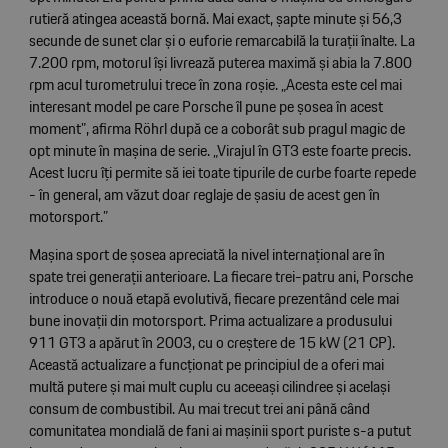
rutieră atingea această bornă. Mai exact, șapte minute și 56,3
secunde de sunet clar și o euforie remarcabilă la turații înalte. La
7.200 rpm, motorul își livrează puterea maximă și abia la 7.800
rpm acul turometrului trece în zona roșie. „Acesta este cel mai
interesant model pe care Porsche îl pune pe șosea în acest
moment”, afirma Röhrl după ce a coborât sub pragul magic de
opt minute în mașina de serie. „Virajul în GT3 este foarte precis.
Acest lucru îți permite să iei toate tipurile de curbe foarte repede
- în general, am văzut doar reglaje de șasiu de acest gen în
motorsport.”
Mașina sport de șosea apreciată la nivel internațional are în
spate trei generații anterioare. La fiecare trei-patru ani, Porsche
introduce o nouă etapă evolutivă, fiecare prezentând cele mai
bune inovații din motorsport. Prima actualizare a produsului
911 GT3 a apărut în 2003, cu o creștere de 15 kW (21 CP).
Această actualizare a funcționat pe principiul de a oferi mai
multă putere și mai mult cuplu cu aceeași cilindree și același
consum de combustibil. Au mai trecut trei ani până când
comunitatea mondială de fani ai mașinii sport puriste s-a putut