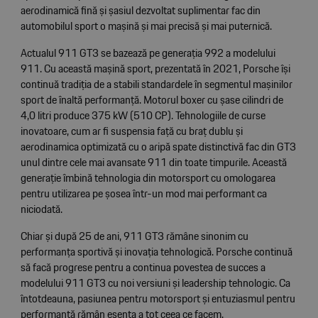
aerodinamică fină și șasiul dezvoltat suplimentar fac din
automobilul sport o mașină și mai precisă și mai puternică.
Actualul 911 GT3 se bazează pe generația 992 a modelului
911. Cu această mașină sport, prezentată în 2021, Porsche își
continuă tradiția de a stabili standardele în segmentul mașinilor
sport de înaltă performanță. Motorul boxer cu șase cilindri de
4,0 litri produce 375 kW (510 CP). Tehnologiile de curse
inovatoare, cum ar fi suspensia față cu braț dublu și
aerodinamica optimizată cu o aripă spate distinctivă fac din GT3
unul dintre cele mai avansate 911 din toate timpurile. Această
generație îmbină tehnologia din motorsport cu omologarea
pentru utilizarea pe șosea într-un mod mai performant ca
niciodată.
Chiar și după 25 de ani, 911 GT3 rămâne sinonim cu
performanța sportivă și inovația tehnologică. Porsche continuă
să facă progrese pentru a continua povestea de succes a
modelului 911 GT3 cu noi versiuni și leadership tehnologic. Ca
întotdeauna, pasiunea pentru motorsport și entuziasmul pentru
performanță rămân esența a tot ceea ce facem.