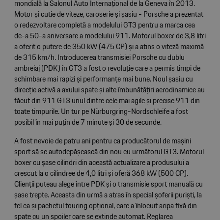
mondială la Salonul Auto Internațional de la Geneva în 2013.
Motor și cutie de viteze, caroserie și șasiu - Porsche a prezentat
o redezvoltare completă a modelului GT3 pentru a marca cea
de-a 50-a aniversare a modelului 911. Motorul boxer de 3,8 litri
a oferit o putere de 350 kW (475 CP) și a atins o viteză maximă
de 315 km/h. Introducerea transmisiei Porsche cu dublu
ambreiaj (PDK) în GT3 a fost o revoluție care a permis timpi de
schimbare mai rapizi și performanțe mai bune. Noul șasiu cu
direcție activă a axului spate și alte îmbunătățiri aerodinamice au
făcut din 911 GT3 unul dintre cele mai agile și precise 911 din
toate timpurile. Un tur pe Nürburgring-Nordschleife a fost
posibil în mai puțin de 7 minute și 30 de secunde.
A fost nevoie de patru ani pentru ca producătorul de mașini
sport să se autodepășească din nou cu următorul GT3. Motorul
boxer cu șase cilindri din această actualizare a produsului a
crescut la o cilindree de 4,0 litri și oferă 368 kW (500 CP).
Clienții puteau alege între PDK și o transmisie sport manuală cu
șase trepte. Aceasta din urmă a atras în special șoferii puriști, la
fel ca și pachetul touring opțional, care a înlocuit aripa fixă din
spate cu un spoiler care se extinde automat. Reglarea