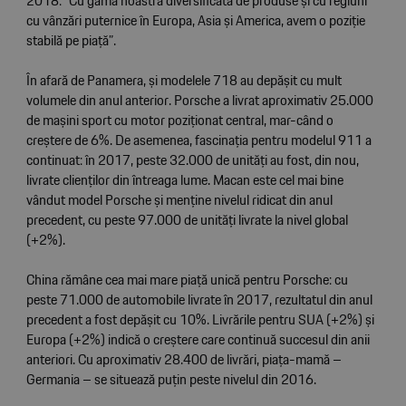
2018: ”Cu gama noastră diversificată de produse și cu regiuni
cu vânzări puternice în Europa, Asia și America, avem o poziție
stabilă pe piață”.
În afară de Panamera, și modelele 718 au depășit cu mult
volumele din anul anterior. Porsche a livrat aproximativ 25.000
de mașini sport cu motor poziționat central, mar-când o
creștere de 6%. De asemenea, fascinația pentru modelul 911 a
continuat: în 2017, peste 32.000 de unități au fost, din nou,
livrate clienților din întreaga lume. Macan este cel mai bine
vândut model Porsche și menține nivelul ridicat din anul
precedent, cu peste 97.000 de unități livrate la nivel global
(+2%).
China rămâne cea mai mare piață unică pentru Porsche: cu
peste 71.000 de automobile livrate în 2017, rezultatul din anul
precedent a fost depășit cu 10%. Livrările pentru SUA (+2%) și
Europa (+2%) indică o creștere care continuă succesul din anii
anteriori. Cu aproximativ 28.400 de livrări, piața-mamă –
Germania – se situează puțin peste nivelul din 2016.