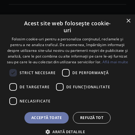
×
© 2026. Porsche Inter Auto Romania. Toate drepturile rezervate.
Acest site web folosește cookie-
uri
Porsche Inter Auto Romania SRL
RO22188461 J2007002067233
Folosim cookie-uri pentru a personaliza conținutul, reclamele și
pentru a ne analiza traficul. De asemenea, împărtășim informații
B-dul Pipera, nr. 2, Sala 1, Etaj 2, Voluntari, jud.Ilfov - sediu
despre utilizarea site-ului nostru cu partenerii noștri de publicitate și
social
analiză, care le pot combina cu alte informații pe care le-ați furnizat
B-dul Pipera, nr. 1/X, Centrul Porsche București – PCB,
sau pe care le-au colectat din utilizarea serviciilor lor.
Află mai multe
Voluntari, jud. Ilfov – punct de lucru
Calea Lugojului, nr. 136, loc. Ghiroda, jud. Timiș – punct de
STRICT NECESARE
DE PERFORMANȚĂ
lucru Timișoara
DE TARGETARE
DE FUNCŢIONALITATE
NECLASIFICATE
ACCEPTĂ TOATE
REFUZĂ TOT
ARATĂ DETALIILE