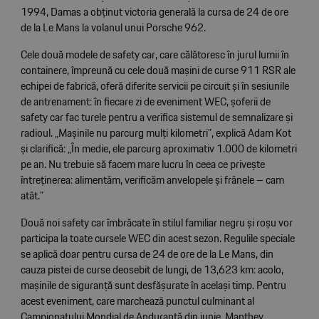
1994, Damas a obținut victoria generală la cursa de 24 de ore
de la Le Mans la volanul unui Porsche 962.
Cele două modele de safety car, care călătoresc în jurul lumii în
containere, împreună cu cele două mașini de curse 911 RSR ale
echipei de fabrică, oferă diferite servicii pe circuit și în sesiunile
de antrenament: în fiecare zi de eveniment WEC, șoferii de
safety car fac turele pentru a verifica sistemul de semnalizare și
radioul. „Mașinile nu parcurg mulți kilometri”, explică Adam Kot
și clarifică: „În medie, ele parcurg aproximativ 1.000 de kilometri
pe an. Nu trebuie să facem mare lucru în ceea ce privește
întreținerea: alimentăm, verificăm anvelopele și frânele – cam
atât.”
Două noi safety car îmbrăcate în stilul familiar negru și roșu vor
participa la toate cursele WEC din acest sezon. Regulile speciale
se aplică doar pentru cursa de 24 de ore de la Le Mans, din
cauza pistei de curse deosebit de lungi, de 13,623 km: acolo,
mașinile de siguranță sunt desfășurate în același timp. Pentru
acest eveniment, care marchează punctul culminant al
Campionatului Mondial de Anduranță din iunie, Manthey