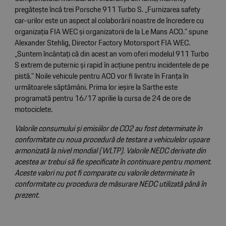
pregătește încă trei Porsche 911 Turbo S. „Furnizarea safety
car-urilor este un aspect al colaborării noastre de încredere cu
organizația FIA WEC și organizatorii de la Le Mans ACO.” spune
Alexander Stehlig, Director Factory Motorsport FIA WEC.
„Suntem încântați că din acest an vom oferi modelul 911 Turbo
S extrem de puternic și rapid în acțiune pentru incidentele de pe
pistă.” Noile vehicule pentru ACO vor fi livrate în Franța în
următoarele săptămâni. Prima lor ieșire la Sarthe este
programată pentru 16/17 aprilie la cursa de 24 de ore de
motociclete.
Valorile consumului și emisiilor de CO2 au fost determinate în
conformitate cu noua procedură de testare a vehiculelor ușoare
armonizată la nivel mondial (WLTP). Valorile NEDC derivate din
acestea ar trebui să fie specificate în continuare pentru moment.
Aceste valori nu pot fi comparate cu valorile determinate în
conformitate cu procedura de măsurare NEDC utilizată până în
prezent.