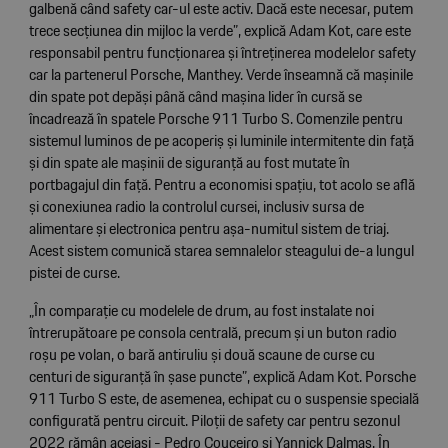
galbenă când safety car-ul este activ. Dacă este necesar, putem
trece secțiunea din mijloc la verde”, explică Adam Kot, care este
responsabil pentru funcționarea și întreținerea modelelor safety
car la partenerul Porsche, Manthey. Verde înseamnă că mașinile
din spate pot depăși până când mașina lider în cursă se
încadrează în spatele Porsche 911 Turbo S. Comenzile pentru
sistemul luminos de pe acoperiș și luminile intermitente din față
și din spate ale mașinii de siguranță au fost mutate în
portbagajul din față. Pentru a economisi spațiu, tot acolo se află
și conexiunea radio la controlul cursei, inclusiv sursa de
alimentare și electronica pentru așa-numitul sistem de triaj.
Acest sistem comunică starea semnalelor steagului de-a lungul
pistei de curse.
„În comparație cu modelele de drum, au fost instalate noi
întrerupătoare pe consola centrală, precum și un buton radio
roșu pe volan, o bară antiruliu și două scaune de curse cu
centuri de siguranță în șase puncte”, explică Adam Kot. Porsche
911 Turbo S este, de asemenea, echipat cu o suspensie specială
configurată pentru circuit. Piloții de safety car pentru sezonul
2022 rămân aceiași - Pedro Couceiro și Yannick Dalmas. În