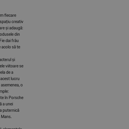
em fiecare
spațiu creativ
are și adaugă:
rodusele din
Fie dai frâu
e acolo să te
cterul și
le viitoare se
ela de a
 acest lucru
de asemenea, o
emple:
ate în Porsche
ă a unei
a puternică
e Mans.