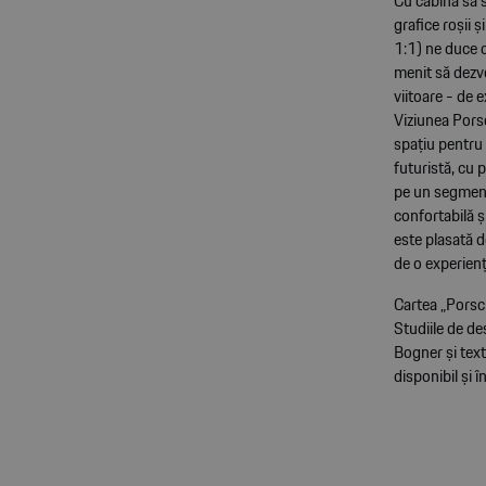
Cu cabina sa s
grafice roșii 
1:1) ne duce 
menit să dezvo
viitoare - de 
Viziunea Pors
spațiu pentru 
futuristă, cu 
pe un segment
confortabilă ș
este plasată 
de o experiență
Cartea „Porsc
Studiile de de
Bogner și text
disponibil și