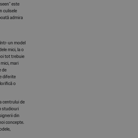
nseen” este
în culisele
 poată admira
 într-un model
ele mici, la o
oi tot trebuie
 mici, mari
e de
 diferite
orifică o
a centrului de
 studiouri
ignerii din
 noi concepte.
odele,