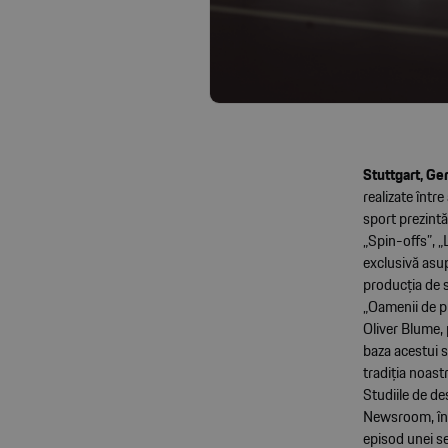
Stuttgart, G
realizate înt
sport prezintă
„Spin-offs”, „
exclusivă asup
producția de s
„Oamenii de p
Oliver Blume, 
baza acestui 
tradiția noast
Studiile de de
Newsroom, înt
episod unei se