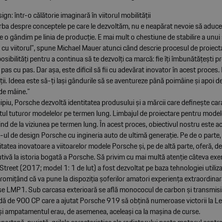
ign: într-o călătorie imaginară în viitorul mobilității
rba despre conceptele pe care le dezvoltăm, nu e neapărat nevoie să aduc
 o gândim pe linia de producție. E mai mult o chestiune de stabilire a unui 
ții cu viitorul", spune Michael Mauer atunci când descrie procesul de proiect
osibilități pentru a continua să te dezvolți ca marcă: fie îți îmbunătățești p
pas cu pas. Dar așa, este dificil să fii cu adevărat inovator în acest proces. 
tății. Ideea este să-ți lași gândurile să se aventureze până poimâine și apoi d
 de mâine.”
ipiu, Porsche dezvoltă identitatea produsului și a mărcii care definește cara
tul tuturor modelelor pe termen lung. Limbajul de proiectare pentru modele
nd de la viziunea pe termen lung. În acest proces, obiectivul nostru este ac
l de design Porsche cu ingineria auto de ultimă generație. Pe de o parte,
tatea inovatoare a viitoarelor modele Porsche și, pe de altă parte, oferă, 
utivă la istoria bogată a Porsche. Să privim cu mai multă atenție câteva ex
reet (2017; model 1: 1 de lut) a fost dezvoltat pe baza tehnologiei utiliz
omițând că va pune la dispoziția șoferilor amatori experiența extraordinar
se LMP1. Sub carcasa exterioară se află monococul de carbon și transmisi
idă de 900 CP care a ajutat Porsche 919 să obțină numeroase victorii la L
și ampatamentul erau, de asemenea, aceleași ca la mașina de curse.