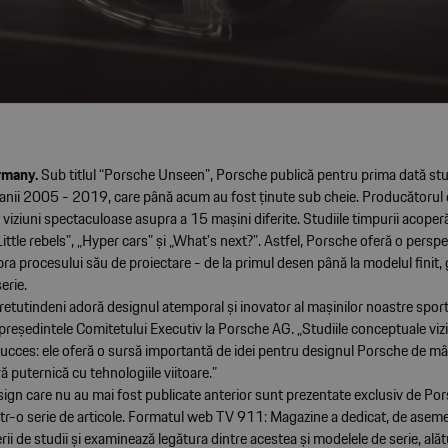
ermany.
Sub titlul “Porsche Unseen”, Porsche publică pentru prima dată stu
re anii 2005 - 2019, care până acum au fost ținute sub cheie. Producătorul
 viziuni spectaculoase asupra a 15 mașini diferite. Studiile timpurii acope
Little rebels”, „Hyper cars” și „What’s next?”. Astfel, Porsche oferă o persp
ra procesului său de proiectare - de la primul desen până la modelul finit,
erie.
retutindeni adoră designul atemporal și inovator al mașinilor noastre spor
președintele Comitetului Executiv la Porsche AG. „Studiile conceptuale viz
succes: ele oferă o sursă importantă de idei pentru designul Porsche de mâ
ră puternică cu tehnologiile viitoare.”
sign care nu au mai fost publicate anterior sunt prezentate exclusiv de Po
r-o serie de articole. Formatul web TV 911: Magazine a dedicat, de asem
rii de studii și examinează legătura dintre acestea și modelele de serie, alăt