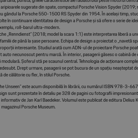
partană, puristă, grilele caracteristice ale radiatorului peste motorul centr
și aripioarele sugerate din spate, compactul Porsche Vision Spyder (2019; 
cu gândul la Porsche 550-1500 RS Spyder din 1954. În același timp, studi
lte în continuare identitatea de design a Porsche și să ofere o serie de idei
exemplu, roll-barul ultra-modern.
che „Renndienst” (2018; model la scara 1:1) este interpretarea liberă a un
familii de până la șase persoane. Echipa de design a proiectat o „navetă spa
proporții interesante. Studiul arată cum ADN-ul de proiectare Porsche poate
 auto necunoscut pentru marcă. În interior, pasagerii găsesc o cabină de 
i modulară. Șoferul stă pe scaunul central. Tehnologia de acționare complet
dedesubt. Drept urmare, pasagerii se pot bucura de un spațiu neașteptat d
 de călătorie cu fler, în stilul Porsche.
he Unseen” este acum disponibilă în librării, cu numărul ISBN 978-3-6
sign sunt prezentate în detaliu pe 328 de pagini cu fotografii impresionant
 informativ de Jan Karl Baedeker. Volumul este publicat de editura Delius K
 în magazinul Porsche Museum.