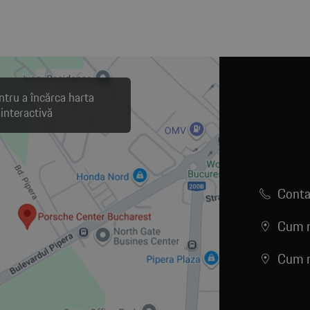
ntru a încărca harta
interactivă
Conta
Cum n
Cum n