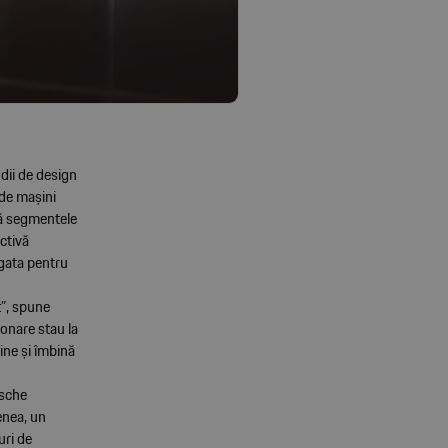
dii de design
 de mașini
ră segmentele
ectivă
 gata pentru
t”, spune
ionare stau la
ine și îmbină
rsche
enea, un
uri de