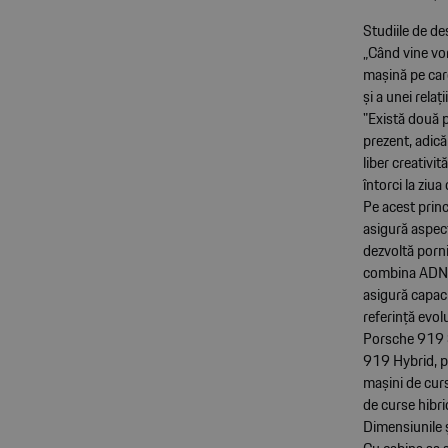
Studiile de des
„Când vine vo
mașină pe care
și a unei rela
"Există două p
prezent, adică 
liber creativi
întorci la ziua
Pe acest princ
asigură aspec
dezvoltă porni
combina ADN-u
asigură capaci
referință evol
Porsche 919 St
919 Hybrid, pr
mașini de cur
de curse hibr
Dimensiunile 