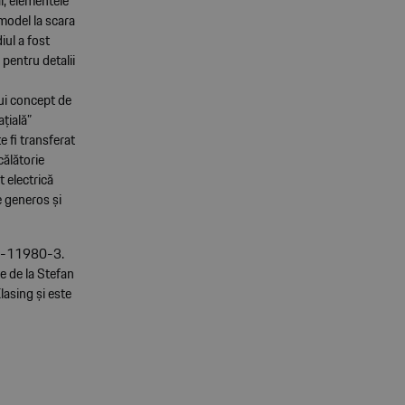
al, elementele
model la scara
ul a fost
 pentru detalii
ui concept de
țială”
 fi transferat
călătorie
 electrică
e generos și
67-11980-3.
e de la Stefan
lasing și este