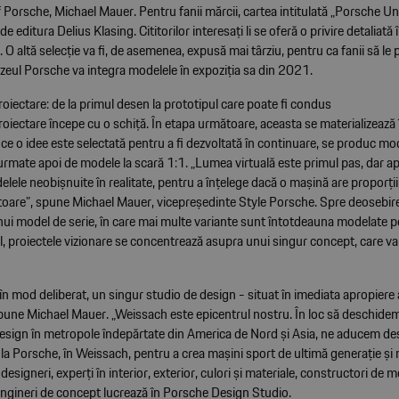
 Porsche, Michael Mauer. Pentru fanii mărcii, cartea intitulată „Porsche U
de editura Delius Klasing. Cititorilor interesați li se oferă o privire detaliată 
 O altă selecție va fi, de asemenea, expusă mai târziu, pentru ca fanii să le
uzeul Porsche va integra modelele în expoziția sa din 2021.
oiectare: de la primul desen la prototipul care poate fi condus
oiectare începe cu o schiță. În etapa următoare, aceasta se materializează
ce o idee este selectată pentru a fi dezvoltată în continuare, se produc mod
urmate apoi de modele la scară 1:1. „Lumea virtuală este primul pas, dar ap
elele neobișnuite în realitate, pentru a înțelege dacă o mașină are proporții
toare”, spune Michael Mauer, vicepreședinte Style Porsche. Spre deosebir
ui model de serie, în care mai multe variante sunt întotdeauna modelate pe
l, proiectele vizionare se concentrează asupra unui singur concept, care val
în mod deliberat, un singur studio de design - situat în imediata apropiere 
spune Michael Mauer. „Weissach este epicentrul nostru. În loc să deschidem
esign în metropole îndepărtate din America de Nord și Asia, ne aducem des
la Porsche, în Weissach, pentru a crea mașini sport de ultimă generație și
esigneri, experți în interior, exterior, culori și materiale, constructori de m
ingineri de concept lucrează în Porsche Design Studio.