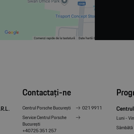
Contactați-ne
Prog
R.L.
Centrul
Centrul Porsche București
021 9911
Service Centrul Porsche
Luni - Vin
București
Sâmbătă
+40725 351 257