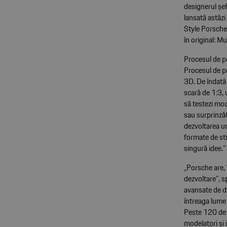
designerul șef
lansată astăzi 
Style Porsche.
în original: M
Procesul de pr
Procesul de pr
3D. De îndată 
scară de 1:3, 
să testezi mod
sau surprinză
dezvoltarea un
formate de sti
singură idee.”
„Porsche are, 
dezvoltare”, 
avansate de d
întreaga lume 
Peste 120 de d
modelatori și 