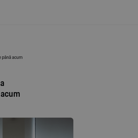
te până acum
la
ă acum