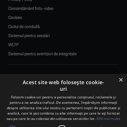
Consimțământ foto-video
Cookies
Codul de conduită
Sistemul pentru sesizări
WLTP
Sistemul pentru avertizori de integritate
×
© 2026. Porsche Inter Auto Romania. Toate drepturile rezervate.
Acest site web folosește cookie-
uri
Porsche Inter Auto Romania SRL
Folosim cookie-uri pentru a personaliza conținutul, reclamele și
RO22188461 J2007002067233
pentru a ne analiza traficul. De asemenea, împărtășim informații
B-dul Pipera, nr. 2, Sala 1, Etaj 2, Voluntari, jud.Ilfov - sediu
despre utilizarea site-ului nostru cu partenerii noștri de publicitate și
social
analiză, care le pot combina cu alte informații pe care le-ați furnizat
B-dul Pipera, nr. 1/X, Centrul Porsche București – PCB,
sau pe care le-au colectat din utilizarea serviciilor lor.
Află mai multe
Voluntari, jud. Ilfov – punct de lucru