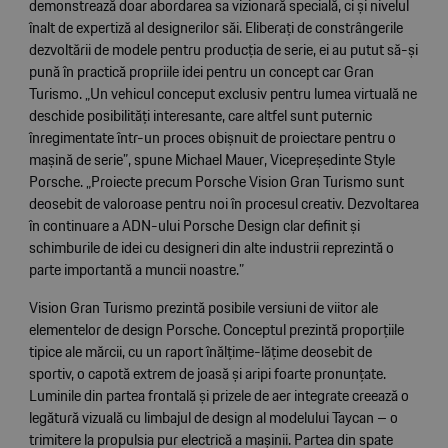
demonstrează doar abordarea sa vizionară specială, ci și nivelul
înalt de expertiză al designerilor săi. Eliberați de constrângerile
dezvoltării de modele pentru producția de serie, ei au putut să-și
pună în practică propriile idei pentru un concept car Gran
Turismo. „Un vehicul conceput exclusiv pentru lumea virtuală ne
deschide posibilități interesante, care altfel sunt puternic
înregimentate într-un proces obișnuit de proiectare pentru o
mașină de serie”, spune Michael Mauer, Vicepreședinte Style
Porsche. „Proiecte precum Porsche Vision Gran Turismo sunt
deosebit de valoroase pentru noi în procesul creativ. Dezvoltarea
în continuare a ADN-ului Porsche Design clar definit și
schimburile de idei cu designeri din alte industrii reprezintă o
parte importantă a muncii noastre.”
Vision Gran Turismo prezintă posibile versiuni de viitor ale
elementelor de design Porsche. Conceptul prezintă proporțiile
tipice ale mărcii, cu un raport înălțime-lățime deosebit de
sportiv, o capotă extrem de joasă și aripi foarte pronunțate.
Luminile din partea frontală și prizele de aer integrate creează o
legătură vizuală cu limbajul de design al modelului Taycan – o
trimitere la propulsia pur electrică a mașinii. Partea din spate