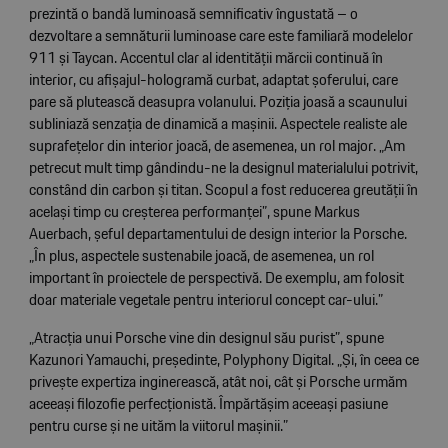
prezintă o bandă luminoasă semnificativ îngustată – o
dezvoltare a semnăturii luminoase care este familiară modelelor
911 și Taycan. Accentul clar al identității mărcii continuă în
interior, cu afișajul-hologramă curbat, adaptat șoferului, care
pare să plutească deasupra volanului. Poziția joasă a scaunului
subliniază senzația de dinamică a mașinii. Aspectele realiste ale
suprafețelor din interior joacă, de asemenea, un rol major. „Am
petrecut mult timp gândindu-ne la designul materialului potrivit,
constând din carbon și titan. Scopul a fost reducerea greutății în
același timp cu creșterea performanței”, spune Markus
Auerbach, șeful departamentului de design interior la Porsche.
„În plus, aspectele sustenabile joacă, de asemenea, un rol
important în proiectele de perspectivă. De exemplu, am folosit
doar materiale vegetale pentru interiorul concept car-ului.”
„Atracția unui Porsche vine din designul său purist”, spune
Kazunori Yamauchi, președinte, Polyphony Digital. „Și, în ceea ce
privește expertiza inginerească, atât noi, cât și Porsche urmăm
aceeași filozofie perfecționistă. Împărtășim aceeași pasiune
pentru curse și ne uităm la viitorul mașinii.”