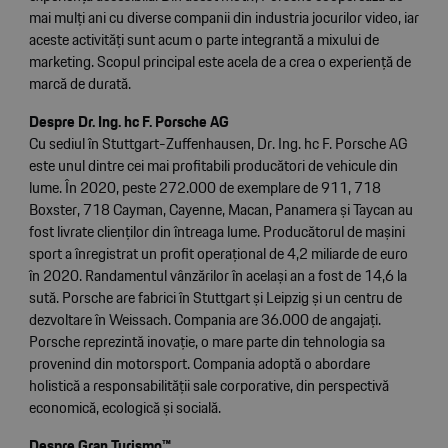
mai mulți ani cu diverse companii din industria jocurilor video, iar
aceste activități sunt acum o parte integrantă a mixului de
marketing. Scopul principal este acela de a crea o experiență de
marcă de durată.
Despre Dr. Ing. hc F. Porsche AG
Cu sediul în Stuttgart-Zuffenhausen, Dr. Ing. hc F. Porsche AG
este unul dintre cei mai profitabili producători de vehicule din
lume. În 2020, peste 272.000 de exemplare de 911, 718
Boxster, 718 Cayman, Cayenne, Macan, Panamera și Taycan au
fost livrate clienților din întreaga lume. Producătorul de mașini
sport a înregistrat un profit operațional de 4,2 miliarde de euro
în 2020. Randamentul vânzărilor în același an a fost de 14,6 la
sută. Porsche are fabrici în Stuttgart și Leipzig și un centru de
dezvoltare în Weissach. Compania are 36.000 de angajați.
Porsche reprezintă inovație, o mare parte din tehnologia sa
provenind din motorsport. Compania adoptă o abordare
holistică a responsabilității sale corporative, din perspectivă
economică, ecologică și socială.
Despre Gran Turismo™