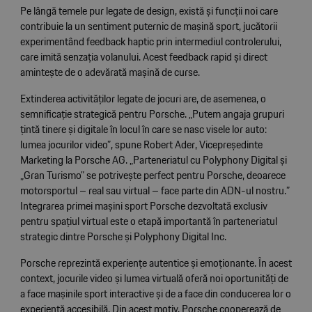
Pe lângă temele pur legate de design, există și funcții noi care
contribuie la un sentiment puternic de mașină sport, jucătorii
experimentând feedback haptic prin intermediul controlerului,
care imită senzația volanului. Acest feedback rapid și direct
amintește de o adevărată mașină de curse.
Extinderea activităților legate de jocuri are, de asemenea, o
semnificație strategică pentru Porsche. „Putem angaja grupuri
țintă tinere și digitale în locul în care se nasc visele lor auto:
lumea jocurilor video”, spune Robert Ader, Vicepreședinte
Marketing la Porsche AG. „Parteneriatul cu Polyphony Digital și
„Gran Turismo” se potrivește perfect pentru Porsche, deoarece
motorsportul – real sau virtual – face parte din ADN-ul nostru.”
Integrarea primei mașini sport Porsche dezvoltată exclusiv
pentru spațiul virtual este o etapă importantă în parteneriatul
strategic dintre Porsche și Polyphony Digital Inc.
Porsche reprezintă experiențe autentice și emoționante. În acest
context, jocurile video și lumea virtuală oferă noi oportunități de
a face mașinile sport interactive și de a face din conducerea lor o
experiență accesibilă. Din acest motiv, Porsche cooperează de