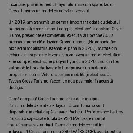
încărcare, prin intermediul hayonului mare din spate, fac din
Cross Turismo un model cu adevărat versatil.
„În 2019, am transmis un semnal important odată cu debutul
primei noastre mașini sport complet electrice”, a declarat Oliver
Blume, președintele Comitetului executiv al Porsche AG, la
premiera mondială a Taycan Cross Turismo. „Ne considerăm
pionieri ai mobilității sustenabile: până în 2025, jumătate din
vehiculele noi pe care le vom livra vor avea un motor electrificat
- fie complet electric, fie plug-in hybrid. În 2020, unul din trei
automobile Porsche livrate în Europa avea un sistem de
propulsie electric. Viitorul aparține mobilității electrice. Cu
Taycan Cross Turismo, facem un nou pas major în această
direcție. ”
Gamă completă Cross Turismo, chiar de la început
Patru modele derivate ale Taycan Cross Turismo sunt
disponibile imediat după lansare. Pachetul Performance Battery
Plus, cu o capacitate totală de 93,4 kWh, este montat
întotdeauna ca standard. Gama de modele constă în:
● Taycan 4 Cross Turismo cu 280 kW (380 CP), overboost de