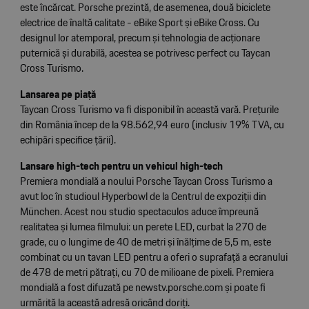
este încărcat. Porsche prezintă, de asemenea, două biciclete
electrice de înaltă calitate - eBike Sport și eBike Cross. Cu
designul lor atemporal, precum și tehnologia de acționare
puternică și durabilă, acestea se potrivesc perfect cu Taycan
Cross Turismo.
Lansarea pe piață
Taycan Cross Turismo va fi disponibil în această vară. Prețurile
din România încep de la 98.562,94 euro (inclusiv 19% TVA, cu
echipări specifice țării).
Lansare high-tech pentru un vehicul high-tech
Premiera mondială a noului Porsche Taycan Cross Turismo a
avut loc în studioul Hyperbowl de la Centrul de expoziții din
München. Acest nou studio spectaculos aduce împreună
realitatea și lumea filmului: un perete LED, curbat la 270 de
grade, cu o lungime de 40 de metri și înălțime de 5,5 m, este
combinat cu un tavan LED pentru a oferi o suprafață a ecranului
de 478 de metri pătrați, cu 70 de milioane de pixeli. Premiera
mondială a fost difuzată pe newstv.porsche.com și poate fi
urmărită la această adresă oricând doriți.