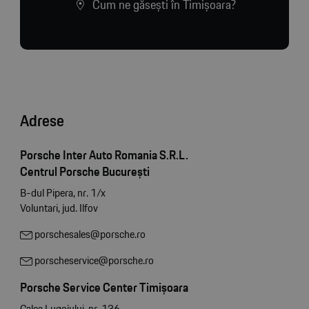
Cum ne găsești în Timișoara?
Adrese
Porsche Inter Auto Romania S.R.L.
Centrul Porsche București
B-dul Pipera, nr. 1/x
Voluntari, jud. Ilfov
porschesales@porsche.ro
porscheservice@porsche.ro
Porsche Service Center Timișoara
Calea Lugojului, nr. 136