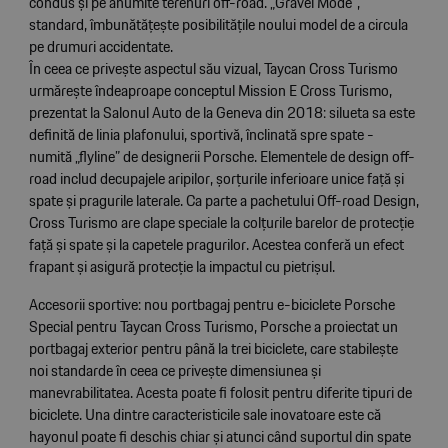
condus și pe anumite terenuri off-road. „Gravel Mode”,
standard, îmbunătățește posibilitățile noului model de a circula
pe drumuri accidentate.
În ceea ce privește aspectul său vizual, Taycan Cross Turismo
urmărește îndeaproape conceptul Mission E Cross Turismo,
prezentat la Salonul Auto de la Geneva din 2018: silueta sa este
definită de linia plafonului, sportivă, înclinată spre spate -
numită „flyline” de designerii Porsche. Elementele de design off-
road includ decupajele aripilor, șorțurile inferioare unice față și
spate și pragurile laterale. Ca parte a pachetului Off-road Design,
Cross Turismo are clape speciale la colțurile barelor de protecție
față și spate și la capetele pragurilor. Acestea conferă un efect
frapant și asigură protecție la impactul cu pietrișul.
Accesorii sportive: nou portbagaj pentru e-biciclete Porsche
Special pentru Taycan Cross Turismo, Porsche a proiectat un
portbagaj exterior pentru până la trei biciclete, care stabilește
noi standarde în ceea ce privește dimensiunea și
manevrabilitatea. Acesta poate fi folosit pentru diferite tipuri de
biciclete. Una dintre caracteristicile sale inovatoare este că
hayonul poate fi deschis chiar și atunci când suportul din spate