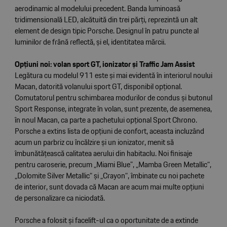
aerodinamic al modelului precedent. Banda luminoasă
tridimensională LED, alcătuită din trei părți, reprezintă un alt
element de design tipic Porsche. Designul în patru puncte al
luminilor de frână reflectă, și el, identitatea mărcii.
Opțiuni noi: volan sport GT, ionizator și Traffic Jam Assist
Legătura cu modelul 911 este și mai evidentă în interiorul noului
Macan, datorită volanului sport GT, disponibil opțional.
Comutatorul pentru schimbarea modurilor de condus și butonul
Sport Response, integrate în volan, sunt prezente, de asemenea,
în noul Macan, ca parte a pachetului opțional Sport Chrono.
Porsche a extins lista de opțiuni de confort, aceasta incluzând
acum un parbriz cu încălzire și un ionizator, menit să
îmbunătățească calitatea aerului din habitaclu. Noi finisaje
pentru caroserie, precum „Miami Blue”, „Mamba Green Metallic“,
„Dolomite Silver Metallic“ și „Crayon“, îmbinate cu noi pachete
de interior, sunt dovada că Macan are acum mai multe opțiuni
de personalizare ca niciodată.
Porsche a folosit și facelift-ul ca o oportunitate de a extinde