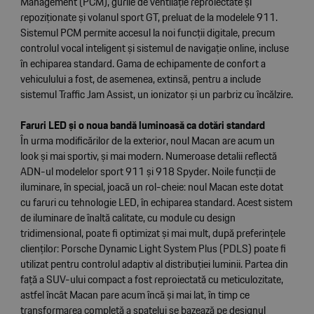
Management (PCM), gurile de ventilație reproiectate și
repoziționate și volanul sport GT, preluat de la modelele 911.
Sistemul PCM permite accesul la noi funcții digitale, precum
controlul vocal inteligent și sistemul de navigație online, incluse
în echiparea standard. Gama de echipamente de confort a
vehiculului a fost, de asemenea, extinsă, pentru a include
sistemul Traffic Jam Assist, un ionizator și un parbriz cu încălzire.
Faruri LED și o noua bandă luminoasă ca dotări standard
În urma modificărilor de la exterior, noul Macan are acum un
look și mai sportiv, și mai modern. Numeroase detalii reflectă
ADN-ul modelelor sport 911 și 918 Spyder. Noile funcții de
iluminare, în special, joacă un rol-cheie: noul Macan este dotat
cu faruri cu tehnologie LED, în echiparea standard. Acest sistem
de iluminare de înaltă calitate, cu module cu design
tridimensional, poate fi optimizat și mai mult, după preferințele
clienților: Porsche Dynamic Light System Plus (PDLS) poate fi
utilizat pentru controlul adaptiv al distribuției luminii. Partea din
față a SUV-ului compact a fost reproiectată cu meticulozitate,
astfel încât Macan pare acum încă și mai lat, în timp ce
transformarea completă a spatelui se bazează pe designul