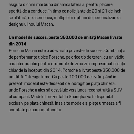
asigură o chiar mai bună dinamică laterală, pentru plăcere
sporită de a conduce, în timp ce noile jante de 20 și 21 de inchi
se alătură, de asemenea, multiplelor opțiuni de personalizare a
designului noului Macan.
Un model de succes: peste 350.000 de unități Macan livrate
din 2014
Porsche Macan este o adevărată poveste de succes. Combinația
de performanțe tipice Porsche, pe orice tip de teren, cu un vădit
caracter practic pentru drumurile de zi cu zi a impresionat clienții
chiar de la început: din 2014, Porsche a livrat peste 350.000 de
unități în întreaga lume. Cu peste 100.000 de livrări până în
prezent, modelul este deosebit de îndrăgit pe piața chineză,
unde Porsche a ales să dezvăluie versiunea reconstruită a SUV-
ul compact. Modelul prezentat în Shanghai va fi disponibil
exclusiv pe piața chineză, însă alte modele și piețe urmează a fi
anunțate pe parcursul anului.