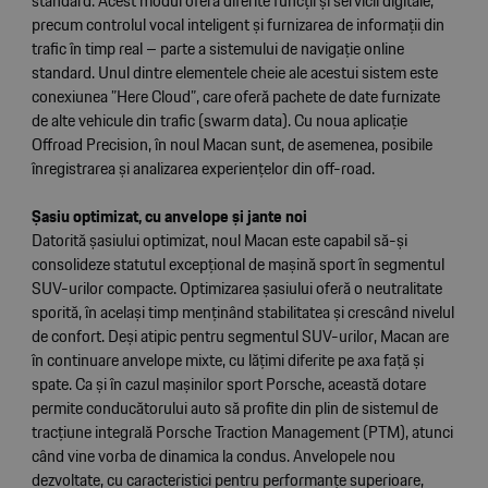
standard. Acest modul oferă diferite funcții și servicii digitale,
precum controlul vocal inteligent și furnizarea de informații din
trafic în timp real – parte a sistemului de navigație online
standard. Unul dintre elementele cheie ale acestui sistem este
conexiunea ”Here Cloud”, care oferă pachete de date furnizate
de alte vehicule din trafic (swarm data). Cu noua aplicație
Offroad Precision, în noul Macan sunt, de asemenea, posibile
înregistrarea și analizarea experiențelor din off-road.
Șasiu optimizat, cu anvelope și jante noi
Datorită șasiului optimizat, noul Macan este capabil să-și
consolideze statutul excepțional de mașină sport în segmentul
SUV-urilor compacte. Optimizarea șasiului oferă o neutralitate
sporită, în același timp menținând stabilitatea și crescând nivelul
de confort. Deși atipic pentru segmentul SUV-urilor, Macan are
în continuare anvelope mixte, cu lățimi diferite pe axa față și
spate. Ca și în cazul mașinilor sport Porsche, această dotare
permite conducătorului auto să profite din plin de sistemul de
tracțiune integrală Porsche Traction Management (PTM), atunci
când vine vorba de dinamica la condus. Anvelopele nou
dezvoltate, cu caracteristici pentru performanțe superioare,