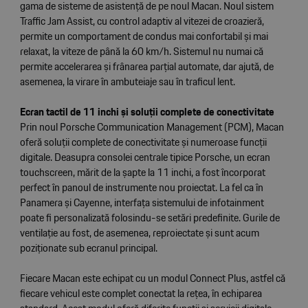
gama de sisteme de asistență de pe noul Macan. Noul sistem
Traffic Jam Assist, cu control adaptiv al vitezei de croazieră,
permite un comportament de condus mai confortabil și mai
relaxat, la viteze de până la 60 km/h. Sistemul nu numai că
permite accelerarea și frânarea parțial automate, dar ajută, de
asemenea, la virare în ambuteiaje sau în traficul lent.
Ecran tactil de 11 inchi și soluții complete de conectivitate
Prin noul Porsche Communication Management (PCM), Macan
oferă soluții complete de conectivitate și numeroase funcții
digitale. Deasupra consolei centrale tipice Porsche, un ecran
touchscreen, mărit de la șapte la 11 inchi, a fost încorporat
perfect în panoul de instrumente nou proiectat. La fel ca în
Panamera și Cayenne, interfața sistemului de infotainment
poate fi personalizată folosindu-se setări predefinite. Gurile de
ventilație au fost, de asemenea, reproiectate și sunt acum
poziționate sub ecranul principal.
Fiecare Macan este echipat cu un modul Connect Plus, astfel că
fiecare vehicul este complet conectat la rețea, în echiparea