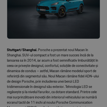
Stuttgart/Shanghai.
Porsche a prezentat noul Macan în
Shanghai. SUV-ul compact a fost un mare succes încă de la
lansarea sa în 2014, iar acum a fost semnificativ îmbunătățit în
ceea ce privește designul, confortul, soluțiile de conectivitate și
dinamica de condus – astfel, Macan rămâne modelul sport de
referință din segmentul său. Noul Macan rămâne fidel ADN-ului
de design Porsche, prin includerea unei benzi LED
tridimensionale în designul său exterior. Tehnologia LED se
regăsește și la nivelul farurilor, ca dotare standard. Printre cele
mai surprinzătoare inovații din interiorul vehiculului se numără
ecranul tactil de 11 inchi al noului Porsche Communication