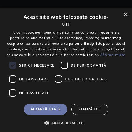
×
© 2026. Porsche Inter Auto Romania. Toate drepturile rezervate.
Acest site web folosește cookie-
uri
Porsche Inter Auto Romania SRL
RO22188461 J2007002067233
Folosim cookie-uri pentru a personaliza conținutul, reclamele și
pentru a ne analiza traficul. De asemenea, împărtășim informații
B-dul Pipera, nr. 2, Sala 1, Etaj 2, Voluntari, jud.Ilfov - sediu
despre utilizarea site-ului nostru cu partenerii noștri de publicitate și
social
analiză, care le pot combina cu alte informații pe care le-ați furnizat
B-dul Pipera, nr. 1/X, Centrul Porsche București – PCB,
sau pe care le-au colectat din utilizarea serviciilor lor.
Află mai multe
Voluntari, jud. Ilfov – punct de lucru
Calea Lugojului, nr. 136, loc. Ghiroda, jud. Timiș – punct de
STRICT NECESARE
DE PERFORMANȚĂ
lucru Timișoara
DE TARGETARE
DE FUNCŢIONALITATE
NECLASIFICATE
ACCEPTĂ TOATE
REFUZĂ TOT
ARATĂ DETALIILE