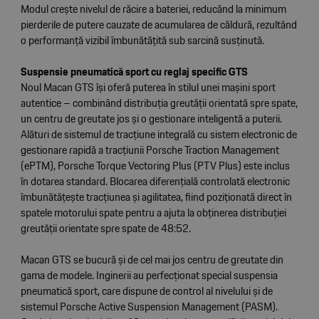
Modul crește nivelul de răcire a bateriei, reducând la minimum
pierderile de putere cauzate de acumularea de căldură, rezultând
o performanță vizibil îmbunătățită sub sarcină susținută.
Suspensie pneumatică sport cu reglaj specific GTS
Noul Macan GTS își oferă puterea în stilul unei mașini sport
autentice – combinând distribuția greutății orientată spre spate,
un centru de greutate jos și o gestionare inteligentă a puterii.
Alături de sistemul de tracțiune integrală cu sistem electronic de
gestionare rapidă a tracțiunii Porsche Traction Management
(ePTM), Porsche Torque Vectoring Plus (PTV Plus) este inclus
în dotarea standard. Blocarea diferențială controlată electronic
îmbunătățește tracțiunea și agilitatea, fiind poziționată direct în
spatele motorului spate pentru a ajuta la obținerea distribuției
greutății orientate spre spate de 48:52.
Macan GTS se bucură și de cel mai jos centru de greutate din
gama de modele. Inginerii au perfecționat special suspensia
pneumatică sport, care dispune de control al nivelului și de
sistemul Porsche Active Suspension Management (PASM).