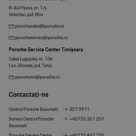
B-dul Pipera, nr. 1/x
Voluntari, jud. Ilfov
porschesales@porsche.ro
porscheservice@porsche.ro
Porsche Service Center Timișoara
Calea Lugojului, nr. 136
Loc. Ghiroda, jud. Timiș
porschetm@porsche.ro
Contactați-ne
Centrul Porsche București
021 9911
Service Centrul Porsche
+40725 351 257
București
Porsche Service Center
+40722 467 735