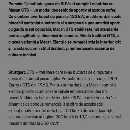
Porsche își extinde gama de SUV-uri complet electrice cu
Macan GTS – un model deosebit de sportiv și axat pe șofer.
Cu o putere overboost de până la 420 kW, un diferențial spate
blocabil controlat electronic și o suspensie pneumatică sport
cu gardă la sol coborâtă, Macan GTS stabilește noi standarde
pentru agilitate și dinamică de condus. Fidelă tradiției GTS, a
cincea variantă a Macan Electric se remarcă atât la interior, cât
și la exterior, prin stilul distinct și numeroasele accente de
culoare închisă.
Stuttgart.
GTS – trei litere care s-au bucurat de o reputație
specială în rândul pasionaților Porsche încă de la modelul 904
Carrera GTS din 1963. Pentru prima dată, un Macan complet
electric poartă acum aceste inițiale emblematice. Cea mai
recentă adăugire la linia de modele a SUV-ului electric oferă o
dinamică de condus remarcabilă și cifre de accelerație
excepționale: sprintul de la 0 la 100 km/h durează doar 3,8
secunde, mașina atingând 200 km/h în 13,3 secunde și o viteză
maximă limitată la 250 km/h.