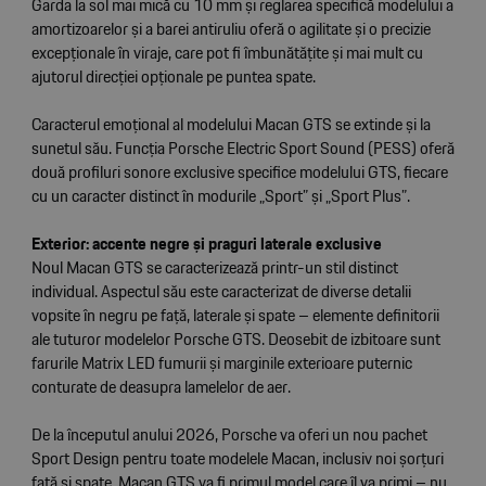
Garda la sol mai mică cu 10 mm și reglarea specifică modelului a
amortizoarelor și a barei antiruliu oferă o agilitate și o precizie
excepționale în viraje, care pot fi îmbunătățite și mai mult cu
ajutorul direcției opționale pe puntea spate.
Caracterul emoțional al modelului Macan GTS se extinde și la
sunetul său. Funcția Porsche Electric Sport Sound (PESS) oferă
două profiluri sonore exclusive specifice modelului GTS, fiecare
cu un caracter distinct în modurile „Sport” și „Sport Plus”.
Exterior: accente negre și praguri laterale exclusive
Noul Macan GTS se caracterizează printr-un stil distinct
individual. Aspectul său este caracterizat de diverse detalii
vopsite în negru pe față, laterale și spate – elemente definitorii
ale tuturor modelelor Porsche GTS. Deosebit de izbitoare sunt
farurile Matrix LED fumurii și marginile exterioare puternic
conturate de deasupra lamelelor de aer.
De la începutul anului 2026, Porsche va oferi un nou pachet
Sport Design pentru toate modelele Macan, inclusiv noi șorțuri
față și spate. Macan GTS va fi primul model care îl va primi – nu