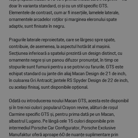
doar în varianta standard, ci și cu un stil specific GTS.
Elementele de contrast, cum ar fi inserțiile, lamelele laterale,
ornamentele arcadelor roților și marginea eleronului spate
adaptiv, sunt finisate în negru.
Pragurile laterale reproiectate, care se lărgesc spre spate,
contribuie, de asemenea, la aspectul hotărât al mașinii.
Secțiunea inferioară a spatelui prezintă un design distinct, cu
ornamente negre și un panou difuzor pronunțat, în timp ce
stopurile sunt fumurii pentru a se potrivi cu farurile. GTS este
echipat standard cu jante din aliaj Macan Design de 21 de inch,
în culoarea Gri Antracit; jantele RS Spyder Design de 22 de inch,
cu același finisaj, sunt disponibile opțional.
Odată cu introducerea noului Macan GTS, acesta este disponibil
și în trei noi culori: popularul Crayon revine, alături de roșul
Carmine specific GTS și, pentru prima dată pe un Macan,
albastrul Lugano. Pe lângă cele 15 culori disponibile prin
intermediul Porsche Car Configurator, Porsche Exclusive
Manufaktur oferă aproape 60 de nuanțe suplimentare prin