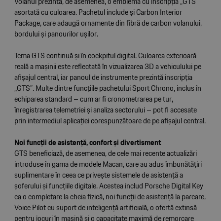
Volanul prezintă, de asemenea, o emblemă cu inscripția „GTS”
asortată cu culoarea. Pachetul include și Carbon Interior
Package, care adaugă ornamente din fibră de carbon volanului,
bordului și panourilor ușilor.
Tema GTS continuă și în cockpitul digital. Culoarea exterioară
reală a mașinii este reflectată în vizualizarea 3D a vehiculului pe
afișajul central, iar panoul de instrumente prezintă inscripția
„GTS”. Multe dintre funcțiile pachetului Sport Chrono, inclus în
echiparea standard – cum ar fi cronometrarea pe tur,
înregistrarea telemetriei și analiza sectorului – pot fi accesate
prin intermediul aplicației corespunzătoare de pe afișajul central.
Noi funcții de asistență, confort și divertisment
GTS beneficiază, de asemenea, de cele mai recente actualizări
introduse în gama de modele Macan, care au adus îmbunătățiri
suplimentare în ceea ce privește sistemele de asistență a
șoferului și funcțiile digitale. Acestea includ Porsche Digital Key
ca o completare la cheia fizică, noi funcții de asistență la parcare,
Voice Pilot cu suport de inteligență artificială, o ofertă extinsă
pentru jocuri în mașină și o capacitate maximă de remorcare