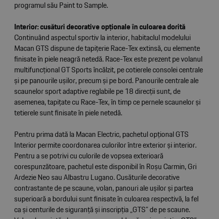
programul său Paint to Sample.
Interior: cusături decorative opționale în culoarea dorită
Continuând aspectul sportiv la interior, habitaclul modelului
Macan GTS dispune de tapițerie Race-Tex extinsă, cu elemente
finisate în piele neagră netedă. Race-Tex este prezent pe volanul
multifuncțional GT Sports încălzit, pe cotierele consolei centrale
și pe panourile ușilor, precum și pe bord. Panourile centrale ale
scaunelor sport adaptive reglabile pe 18 direcții sunt, de
asemenea, tapițate cu Race-Tex, în timp ce pernele scaunelor și
tetierele sunt finisate în piele netedă.
Pentru prima dată la Macan Electric, pachetul opțional GTS
Interior permite coordonarea culorilor între exterior și interior.
Pentru a se potrivi cu culorile de vopsea exterioară
corespunzătoare, pachetul este disponibil în Roșu Carmin, Gri
Ardezie Neo sau Albastru Lugano. Cusăturile decorative
contrastante de pe scaune, volan, panouri ale ușilor și partea
superioară a bordului sunt finisate în culoarea respectivă, la fel
ca și centurile de siguranță și inscripția „GTS” de pe scaune.