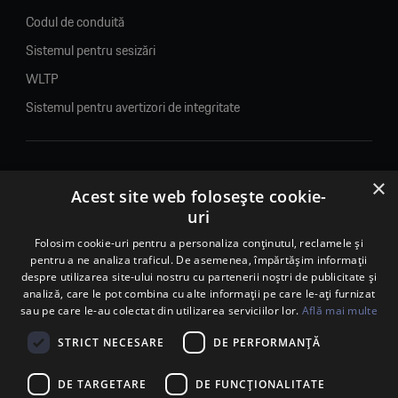
Codul de conduită
Sistemul pentru sesizări
WLTP
Sistemul pentru avertizori de integritate
×
© 2026. Porsche Inter Auto Romania. Toate drepturile rezervate.
Acest site web folosește cookie-
uri
Porsche Inter Auto Romania SRL
Folosim cookie-uri pentru a personaliza conținutul, reclamele și
RO22188461 J2007002067233
pentru a ne analiza traficul. De asemenea, împărtășim informații
B-dul Pipera, nr. 2, Sala 1, Etaj 2, Voluntari, jud.Ilfov - sediu
despre utilizarea site-ului nostru cu partenerii noștri de publicitate și
social
analiză, care le pot combina cu alte informații pe care le-ați furnizat
B-dul Pipera, nr. 1/X, Centrul Porsche București – PCB,
sau pe care le-au colectat din utilizarea serviciilor lor.
Află mai multe
Voluntari, jud. Ilfov – punct de lucru
Calea Lugojului, nr. 136, loc. Ghiroda, jud. Timiș – punct de
STRICT NECESARE
DE PERFORMANȚĂ
lucru Timișoara
DE TARGETARE
DE FUNCŢIONALITATE