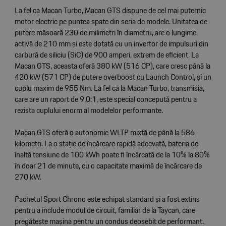
La fel ca Macan Turbo, Macan GTS dispune de cel mai puternic
motor electric pe puntea spate din seria de modele. Unitatea de
putere măsoară 230 de milimetri în diametru, are o lungime
activă de 210 mm și este dotată cu un invertor de impulsuri din
carbură de siliciu (SiC) de 900 amperi, extrem de eficient. La
Macan GTS, aceasta oferă 380 kW (516 CP), care cresc până la
420 kW (571 CP) de putere overboost cu Launch Control, și un
cuplu maxim de 955 Nm. La fel ca la Macan Turbo, transmisia,
care are un raport de 9.0:1, este special concepută pentru a
rezista cuplului enorm al modelelor performante.
Macan GTS oferă o autonomie WLTP mixtă de până la 586
kilometri. La o stație de încărcare rapidă adecvată, bateria de
înaltă tensiune de 100 kWh poate fi încărcată de la 10% la 80%
în doar 21 de minute, cu o capacitate maximă de încărcare de
270 kW.
Pachetul Sport Chrono este echipat standard și a fost extins
pentru a include modul de circuit, familiar de la Taycan, care
pregătește mașina pentru un condus deosebit de performant.