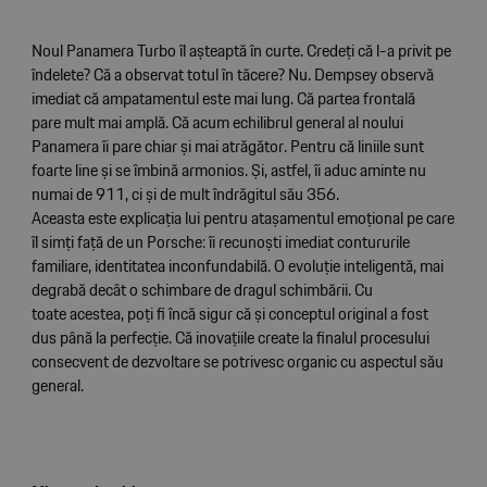
Noul Panamera Turbo îl așteaptă în curte. Credeţi că l-a privit pe
îndelete? Că a observat totul în tăcere? Nu. Dempsey observă
imediat că ampatamentul este mai lung. Că partea frontală
pare mult mai amplă. Că acum echilibrul general al noului
Panamera îi pare chiar și mai atrăgător. Pentru că liniile sunt
foarte line și se îmbină armonios. Și, astfel, îi aduc aminte nu
numai de 911, ci și de mult îndrăgitul său 356.
Aceasta este explicaţia lui pentru atașamentul emoţional pe care
îl simţi faţă de un Porsche: îi recunoști imediat contururile
familiare, identitatea inconfundabilă. O evoluţie inteligentă, mai
degrabă decât o schimbare de dragul schimbării. Cu
toate acestea, poţi fi încă sigur că și conceptul original a fost
dus până la perfecţie. Că inovaţiile create la finalul procesului
consecvent de dezvoltare se potrivesc organic cu aspectul său
general.