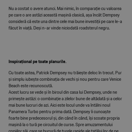
Nu a costat o avere atunci. Mai nimic, în comparaţie cu valoarea
pe care o are astăzi această mașină clasică, așa încât Dempsey
consideră că este una dintre cele mai bune investiţii pe care le-a
făcut în viaţă. Deși n-ar vinde niciodată roadsterul negru.
Inspiraţional pe toate planurile.
Cu toate astea, Patrick Dempsey nu trăiește deloc în trecut. Pur
și simplu iubește combinaţia de vechi și nou pentru care Venice
Beach este recunoscută.
Acest lucru se vede și în biroul din casa lui Dempsey, unde ne
primește astăzi: o combinaţie a zilelor bune de altădată și a celor
mai bune lucruri de azi. Aici este locul unde va întâlni noul
Panamera Turbo pentru prima dată. Dempsey îi cunoaște
foarte bine predecesorul și, din când în când, își scoate propria
mașină la o tură pe circuitul de curse. Spre amuzamentului
copiilor săi, care se bucură de turele rapide ale tatălui lor de pe