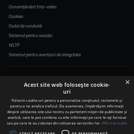
Consimțământ foto-video
Cookies
Codul de conduită
Sistemul pentru sesizări
WLTP
Sistemul pentru avertizori de integritate
×
© 2026. Porsche Inter Auto Romania. Toate drepturile rezervate.
Acest site web folosește cookie-
uri
Porsche Inter Auto Romania SRL
Folosim cookie-uri pentru a personaliza conținutul, reclamele și
RO22188461 J2007002067233
pentru a ne analiza traficul. De asemenea, împărtășim informații
B-dul Pipera, nr. 2, Sala 1, Etaj 2, Voluntari, jud.Ilfov - sediu
despre utilizarea site-ului nostru cu partenerii noștri de publicitate și
social
analiză, care le pot combina cu alte informații pe care le-ați furnizat
B-dul Pipera, nr. 1/X, Centrul Porsche București – PCB,
sau pe care le-au colectat din utilizarea serviciilor lor.
Află mai multe
Voluntari, jud. Ilfov – punct de lucru
STRICT NECESARE
DE PERFORMANȚĂ