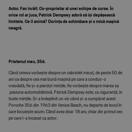
Actor. Fan înrăit. Co-proprietar al unei echipe de curse. În
orice rol ar juca, Patrick Dempsey adoră să își depășească
limitele. Ce îl animă? Dorinţa de schimbare și o mică mașină
neagră.
Prietenul meu, 356.
Când cineva vorbește despre un cabriolet micuţ, de peste 50 de
ani ca despre cea mai bună mașină pe care a condus-o
vreodată, fie și-a pierdut minţile, fie vorbește despre marea sa
pasiune automobilistică. Patrick Dempsey este, cu siguranţă, în
toate minţile. Și-a îndeplinit un vis când și-a cumpărat acest
Porsche 356 din 1963 din Venice Beach, nu departe de locul în
care locuiește acum. Când avea doar 18 ani, chiar din primul cec
pe care l-a încasat ca actor.