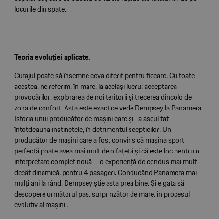
locurile din spate.
Teoria evoluţiei aplicate.
Curajul poate să însemne ceva diferit pentru fiecare. Cu toate
acestea, ne referim, în mare, la același lucru: acceptarea
provocărilor, explorarea de noi teritorii și trecerea dincolo de
zona de confort. Asta este exact ce vede Dempsey la Panamera.
Istoria unui producător de mașini care și- a ascul tat
întotdeauna instinctele, în detrimentul scepticilor. Un
producător de mașini care a fost convins că mașina sport
perfectă poate avea mai mult de o faţetă și că este loc pentru o
interpretare complet nouă – o experienţă de condus mai mult
decât dinamică, pentru 4 pasageri. Conducând Panamera mai
mulţi ani la rând, Dempsey știe asta prea bine. Și e gata să
descopere următorul pas, surprinzător de mare, în procesul
evolutiv al mașinii.