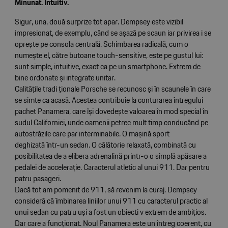
Min
unat. Intuitiv.
Sigur, una, două surprize tot apar. Dempsey este vizibil
impresionat, de exemplu, când se așază pe scaun iar privirea i se
oprește pe consola centrală. Schimbarea radicală, cum o
numește el, către butoane touch-sensitive, este pe gustul lui:
sunt simple, intuitive, exact ca pe un smartphone. Extrem de
bine ordonate și integrate unitar.
Calităţile tradi ţionale Porsche se recunosc și în scaunele în care
se simte ca acasă. Acestea contribuie la conturarea întregului
pachet Panamera, care își dovedește valoarea în mod special în
sudul Californiei, unde oamenii petrec mult timp conducând pe
autostrăzile care par interminabile. O mașină sport
deghizată într-un sedan. O călătorie relaxată, combinată cu
posibilitatea de a elibera adrenalină printr-o o simplă apăsare a
pedalei de acceleraţie. Caracterul atletic al unui 911. Dar pentru
patru pasageri.
Dacă tot am pomenit de 911, să revenim la curaj. Dempsey
consideră că îmbinarea liniilor unui 911 cu caracterul practic al
unui sedan cu patru uși a fost un obiecti v extrem de ambiţios.
Dar care a funcţionat. Noul Panamera este un întreg coerent, cu