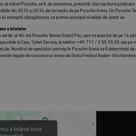
r al mărcii Porsche, va fi, de asemenea, prezentă. Cea mai bună jucătoare
 edițiile din 2015 și 2016 ale turneului de pe Porsche Arena. Un Porsche 
își așteaptă câștigătoarea, ca premiu principal al ediției din acest an.
ans a biletelor
u cel de-al 45-lea Porsche Tennis Grand Prix, care va avea loc de pe 16 p
disponibile la Easy Ticket Service, la telefon +49 711 / 2 55 55 55 sau pe i
et.de
. Numărul de spectatori permiși în Porsche Arena va fi determinat de 
mentări legate de coronavirus emise de Statul Federal Baden-Württember
ntru a încărca harta
interactivă