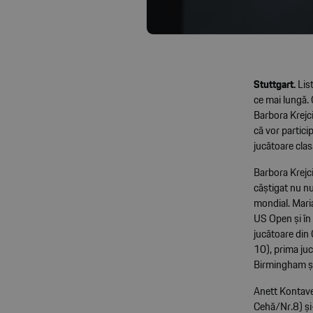
Stuttgart.
List
ce mai lungă.
Barbora Krejc
că vor partici
jucătoare clas
Barbora Krejci
câștigat nu nu
mondial. Maria
US Open și în 
jucătoare din
10), prima ju
Birmingham și
Anett Kontave
Cehă/Nr.8) și-