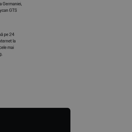
 a Germaniei,
Taycan GTS
ână pe 24
nternet la
cele mai
g.