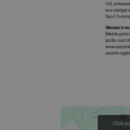
16), ambasado
ea a câștigat
Sport Turismo 
Vânzare în av
Biletele pentr
aprilie, sunt 
www.easytick
recente regle
Click pe