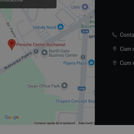
Conta
Cum n
Cum n