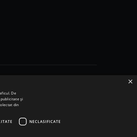
×
aficul. De
publicitate și
colectat din
ITATE
NECLASIFICATE