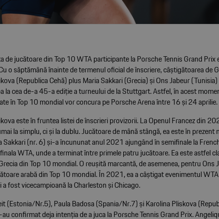
a de jucătoare din Top 10 WTA participante la Porsche Tennis Grand Prix e
 Cu o săptămână înainte de termenul oficial de înscriere, câștigătoarea de
ikova (Republica Cehă) plus Maria Sakkari (Grecia) și Ons Jabeur (Tunisia)
pa la cea de-a 45-a ediție a turneului de la Stuttgart. Astfel, în acest mome
ate în Top 10 mondial vor concura pe Porsche Arena între 16 și 24 aprilie.
kova este în fruntea listei de înscrieri provizorii. La Openul Francez din 20
mai la simplu, ci și la dublu. Jucătoare de mână stângă, ea este în prezent
 Sakkari (nr. 6) și-a încununat anul 2021 ajungând în semifinale la French
finala WTA, unde a terminat între primele patru jucătoare. Ea este astfel c
 Grecia din Top 10 mondial. O reușită marcantă, de asemenea, pentru Ons J
cătoare arabă din Top 10 mondial. În 2021, ea a câștigat evenimentul WTA 
 a fost vicecampioană la Charleston și Chicago.
it (Estonia/Nr.5), Paula Badosa (Spania/Nr.7) și Karolina Pliskova (Repub
au confirmat deja intenția de a juca la Porsche Tennis Grand Prix. Angeliq