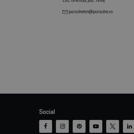
Loc. Ghiroda, jud. Timiș
porschetm@porsche.ro
Social