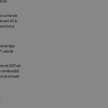
ii de
ce și hibride
ărcare AC în
sportive și
ă de lege.
 valorile
fice de CO2 ale
e combustibil,
it de la toate
m
m