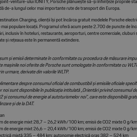
joint-venture-ului IONITY, Porsche plănuiește să-și înființeze propriile staț
idă de-a lungul celor mai importante rute de transport din Europa.
tination Charging, clienții își pot încărca gratuit modelele Porsche electri
le mai populare locații. Programul oferă acum peste 2.700 de puncte de înc
ri, inclusiv în hoteluri, restaurante, aeroporturi, centre comerciale, cluburi 
ate și rețeaua este în permanentă extindere.
sum și emisii determinate în conformitate cu procedura de măsurare impus
e mașinile noi oferite de Porsche sunt omologate în conformitate cu WLTP,
in urmare, derivate din valorile WLTP.
limentare despre consumul oficial de combustibil și emisiile oficiale speci
 noi sunt disponibile în publicația intitulată „Orientări privind consumul d
2 și consumul de energie al autoturismelor noi”, care este disponibilă gratu
nzare și de la DAT.
can
 de energie mixt 28,7 – 26,2 kWh/100 km; emisii de CO2 mixte 0 g/k
 de energie mixt 26,6 – 20,4 kWh/100 km; emisii de CO2 mixte 0 g/k
ectrică mixtă 335 – 484 km; autonomie electrică oraș 382 – 524 km