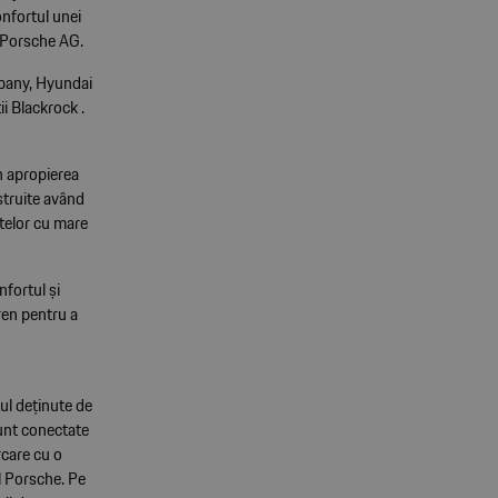
onfortul unei
l Porsche AG.
pany, Hyundai
i Blackrock .
n apropierea
nstruite având
utelor cu mare
fortul și
ren pentru a
bul deținute de
sunt conectate
rcare cu o
l Porsche. Pe