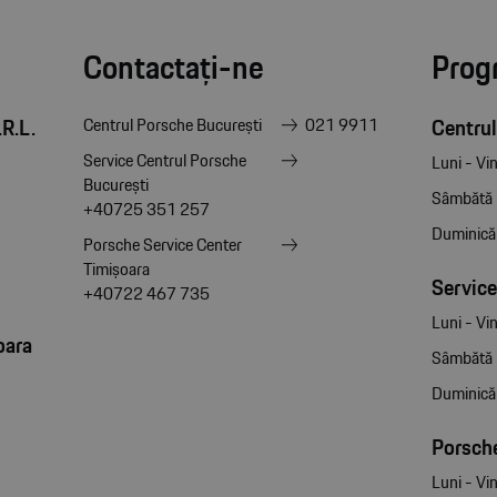
Contactați-ne
Prog
R.L.
Centrul
Centrul Porsche București
021 9911
Service Centrul Porsche
Luni - Vin
București
Sâmbătă
+40725 351 257
Duminică
Porsche Service Center
Timișoara
Service
+40722 467 735
Luni - Vin
oara
Sâmbătă
Duminică
Porsche
Luni - Vin