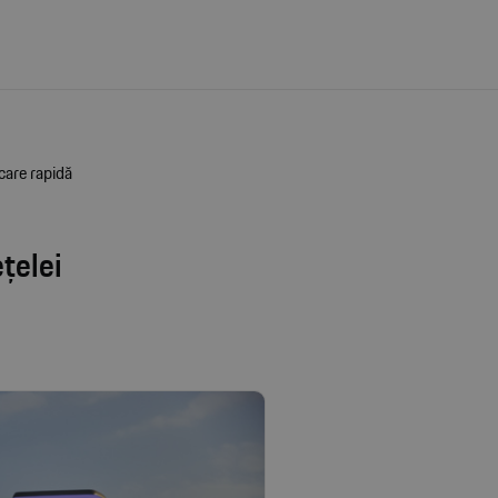
rcare rapidă
țelei