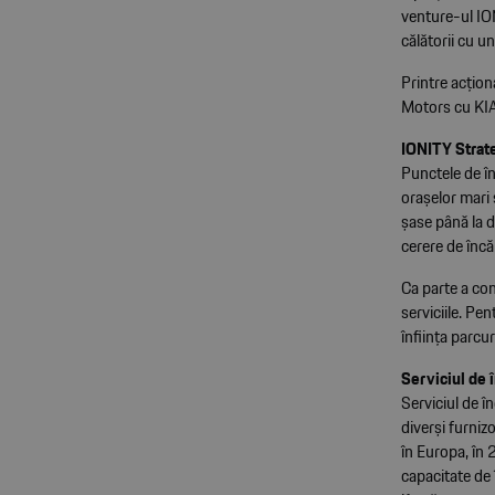
venture-ul ION
călătorii cu u
Printre acți
Motors cu KIA
IONITY Strate
Punctele de în
orașelor mari 
șase până la d
cerere de înc
Ca parte a co
serviciile. Pe
înființa parcu
Serviciul de
Serviciul de î
diverși furni
în Europa, în
capacitate de 