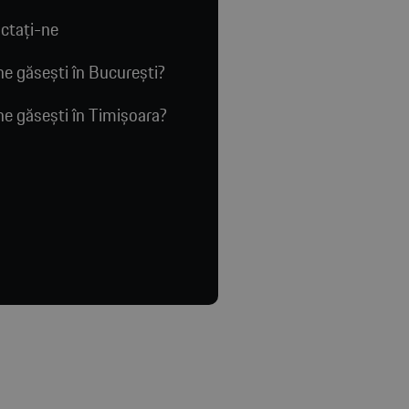
ctaţi-ne
e găsești în București?
e găsești în Timișoara?