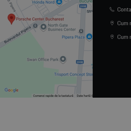
Conta
Cum n
Cum n