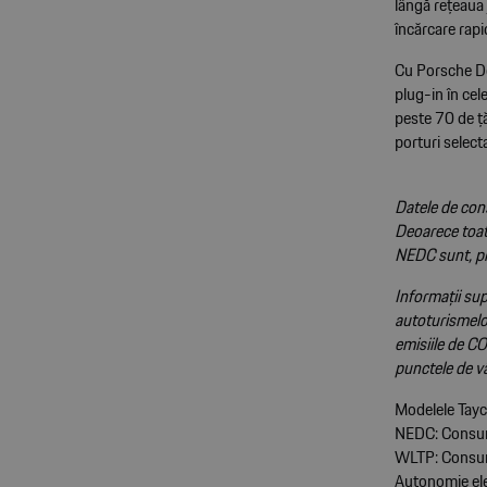
lângă rețeaua 
încărcare rap
Cu Porsche Des
plug-in în ce
peste 70 de ță
porturi select
Datele de con
Deoarece toat
NEDC sunt, pr
Informații sup
autoturismelor
emisiile de CO
punctele de vâ
Modelele Tay
NEDC: Consum
WLTP: Consum
Autonomie el