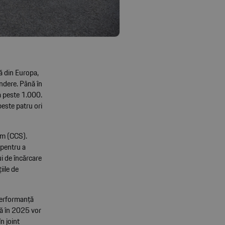
ă din Europa,
indere. Până în
la peste 1.000.
este patru ori
em (CCS).
 pentru a
i de încărcare
iile de
 performanță
nă în 2025 vor
n joint