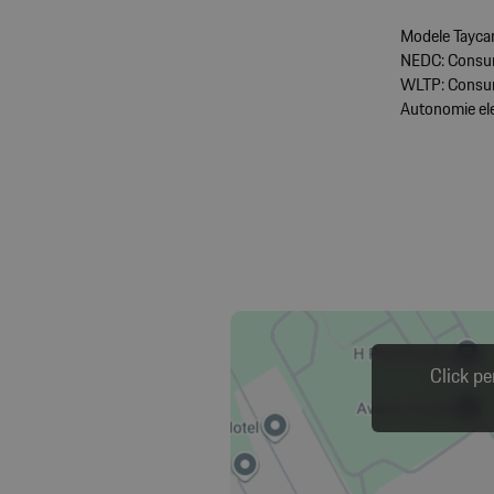
Modele Tayca
NEDC: Consum
WLTP: Consum
Autonomie el
Click pe