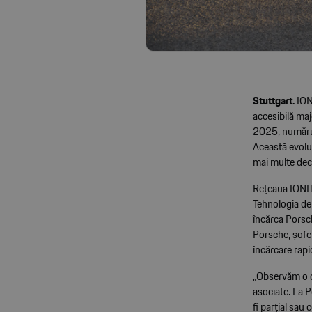
Stuttgart.
IONI
accesibilă maj
2025, numărul 
Această evoluț
mai multe dec
Rețeaua IONIT
Tehnologia de 
încărca Porsch
Porsche, șofer
încărcare rapi
„Observăm o cr
asociate. La P
fi parțial sau