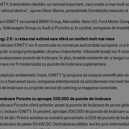
ITY, transmitem clienților un semnal important, care crește și mai mult c
n vehicul electric”, spune Oliver Blume, președintele Comitetului executiv a
onarii IONITY se numără BMW Group, Mercedes-Benz AG, Ford Motor Com
, Volkswagen Group cu Audi și Porsche și, în curând, compania de investiți
gy 2.0 : o rețea mai extinsă care oferă un confort mult mai mare
cărcare IONITY vor fi construite nu numai pe autostrăzile europene, ci și î
și de-a lungul principalelor drumuri importante. Viitoarele locații vor fi co
ouăsprezece puncte de încărcare. În plus, locațiile existente de-a lungul r
ărcare vor fi modernizate cu puncte de încărcare suplimentare.
nceptului emblematic Oasis, IONITY își propune să crească semnificativ con
ntru a face acest lucru, compania intenționează să achiziționeze mai mult te
ri de încărcare cu propriile servicii de catering și magazine conectate.
 încărcare Porsche cu aproape 200.000 de puncte de încărcare
ncărcare Porsche oferă șoferilor acces la puncte de încărcare de pe tot glo
zori, inclusiv IONITY. În prezent, aproape 200.000 de puncte de încărcare 
 20 de țări. Printre acestea se numără aproximativ 6.500 de puncte de încă
încărcare de peste 50 kW DC. Centralizarea plăților are loc prin intermediu