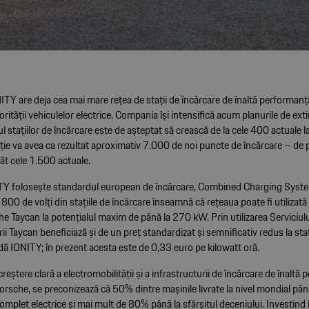
TY are deja cea mai mare rețea de stații de încărcare de înaltă performanț
orității vehiculelor electrice. Compania își intensifică acum planurile de ext
stațiilor de încărcare este de așteptat să crească de la cele 400 actuale 
ie va avea ca rezultat aproximativ 7.000 de noi puncte de încărcare – de p
ât cele 1.500 actuale.
Y folosește standardul european de încărcare, Combined Charging Syst
800 de volți din stațiile de încărcare înseamnă că rețeaua poate fi utilizată
e Taycan la potențialul maxim de până la 270 kW. Prin utilizarea Serviciulu
ii Taycan beneficiază și de un preț standardizat și semnificativ redus la staț
dă IONITY; în prezent acesta este de 0,33 euro pe kilowatt oră.
eștere clară a electromobilității și a infrastructurii de încărcare de înaltă
orsche, se preconizează că 50% dintre mașinile livrate la nivel mondial pâ
 complet electrice și mai mult de 80% până la sfârșitul deceniului. Investind î