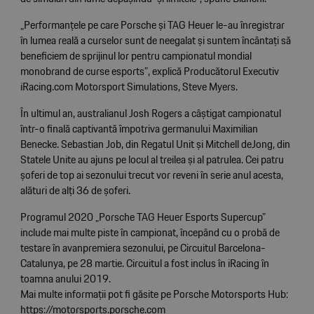
„Performanțele pe care Porsche și TAG Heuer le-au înregistrar
în lumea reală a curselor sunt de neegalat și suntem încântați să
beneficiem de sprijinul lor pentru campionatul mondial
monobrand de curse esports”, explică Producătorul Executiv
iRacing.com Motorsport Simulations, Steve Myers.
În ultimul an, australianul Josh Rogers a câștigat campionatul
într-o finală captivantă împotriva germanului Maximilian
Benecke. Sebastian Job, din Regatul Unit și Mitchell deJong, din
Statele Unite au ajuns pe locul al treilea și al patrulea. Cei patru
șoferi de top ai sezonului trecut vor reveni în serie anul acesta,
alături de alți 36 de șoferi.
Programul 2020 „Porsche TAG Heuer Esports Supercup”
include mai multe piste în campionat, începând cu o probă de
testare în avanpremiera sezonului, pe Circuitul Barcelona-
Catalunya, pe 28 martie. Circuitul a fost inclus în iRacing în
toamna anului 2019.
Mai multe informații pot fi găsite pe Porsche Motorsports Hub:
https://motorsports.porsche.com