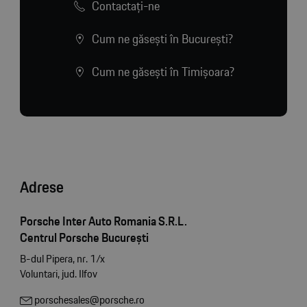
Contactaţi-ne
Cum ne găsești în București?
Cum ne găsești în Timișoara?
Adrese
Porsche Inter Auto Romania S.R.L.
Centrul Porsche București
B-dul Pipera, nr. 1/x
Voluntari, jud. Ilfov
porschesales@porsche.ro