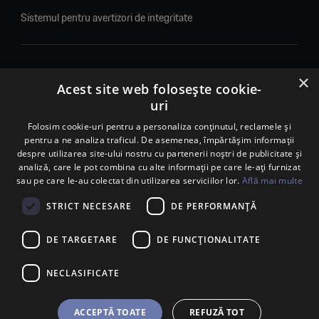
Sistemul pentru avertizori de integritate
×
© 2026. Porsche Inter Auto Romania. Toate drepturile rezervate.
Acest site web folosește cookie-
uri
Porsche Inter Auto Romania SRL
Folosim cookie-uri pentru a personaliza conținutul, reclamele și
RO22188461 J2007002067233
pentru a ne analiza traficul. De asemenea, împărtășim informații
B-dul Pipera, nr. 2, Sala 1, Etaj 2, Voluntari, jud.Ilfov - sediu
despre utilizarea site-ului nostru cu partenerii noștri de publicitate și
social
analiză, care le pot combina cu alte informații pe care le-ați furnizat
B-dul Pipera, nr. 1/X, Centrul Porsche București – PCB,
sau pe care le-au colectat din utilizarea serviciilor lor.
Află mai multe
Voluntari, jud. Ilfov – punct de lucru
Calea Lugojului, nr. 136, loc. Ghiroda, jud. Timiș – punct de
STRICT NECESARE
DE PERFORMANȚĂ
lucru Timișoara
DE TARGETARE
DE FUNCŢIONALITATE
NECLASIFICATE
ACCEPTĂ TOATE
REFUZĂ TOT