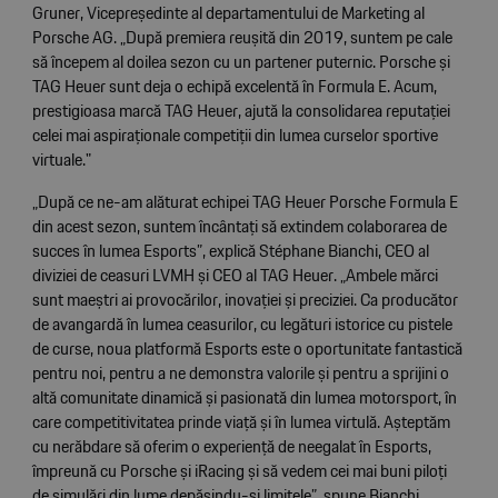
Gruner, Vicepreședinte al departamentului de Marketing al
Porsche AG. „După premiera reușită din 2019, suntem pe cale
să începem al doilea sezon cu un partener puternic. Porsche și
TAG Heuer sunt deja o echipă excelentă în Formula E. Acum,
prestigioasa marcă TAG Heuer, ajută la consolidarea reputației
celei mai aspiraționale competiții din lumea curselor sportive
virtuale."
„După ce ne-am alăturat echipei TAG Heuer Porsche Formula E
din acest sezon, suntem încântați să extindem colaborarea de
succes în lumea Esports”, explică Stéphane Bianchi, CEO al
diviziei de ceasuri LVMH și CEO al TAG Heuer. „Ambele mărci
sunt maeștri ai provocărilor, inovației și preciziei. Ca producător
de avangardă în lumea ceasurilor, cu legături istorice cu pistele
de curse, noua platformă Esports este o oportunitate fantastică
pentru noi, pentru a ne demonstra valorile și pentru a sprijini o
altă comunitate dinamică și pasionată din lumea motorsport, în
care competitivitatea prinde viață și în lumea virtulă. Așteptăm
cu nerăbdare să oferim o experiență de neegalat în Esports,
împreună cu Porsche și iRacing și să vedem cei mai buni piloți
de simulări din lume depășindu-și limitele”, spune Bianchi.