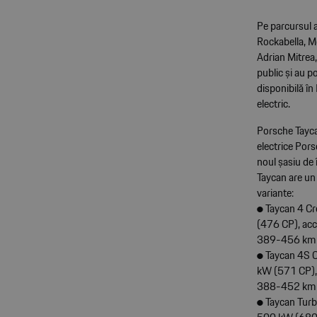
Pe parcursul a
Rockabella, 
Adrian Mitrea,
public și au p
disponibilă î
electric.
Porsche Tayca
electrice Pors
noul șasiu de 
Taycan are un 
variante:
● Taycan 4 C
(476 CP), ac
389-456 km
● Taycan 4S 
kW (571 CP),
388-452 km
● Taycan Tur