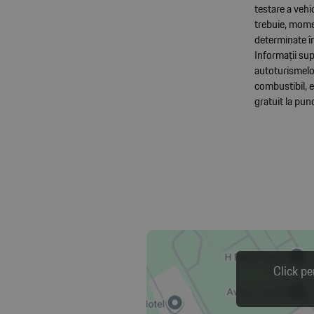
testare a vehi
trebuie, momen
determinate î
Informații sup
autoturismelor
combustibil, e
gratuit la pu
Click pe