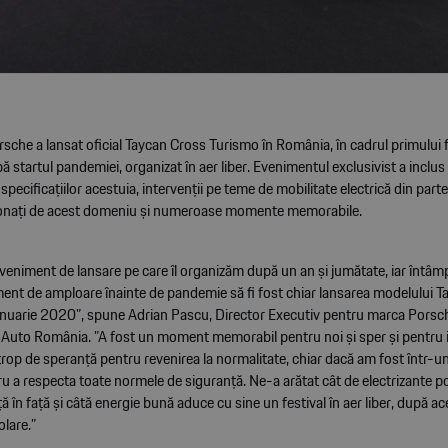
sche a lansat oficial Taycan Cross Turismo în România, în cadrul primului f
 startul pandemiei, organizat în aer liber. Evenimentul exclusivist a inclu
 specificațiilor acestuia, intervenții pe teme de mobilitate electrică din part
sionați de acest domeniu și numeroase momente memorabile.
veniment de lansare pe care îl organizăm după un an și jumătate, iar întâm
ment de amploare înainte de pandemie să fi fost chiar lansarea modelului T
anuarie 2020”, spune Adrian Pascu, Director Executiv pentru marca Porsch
 Auto România. ”A fost un moment memorabil pentru noi și sper și pentru in
rop de speranță pentru revenirea la normalitate, chiar dacă am fost într-u
u a respecta toate normele de siguranță. Ne-a arătat cât de electrizante po
ață în față și câtă energie bună aduce cu sine un festival în aer liber, după a
olare.”