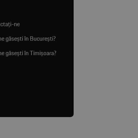
ctaţi-ne
e găsești în București?
e găsești în Timișoara?