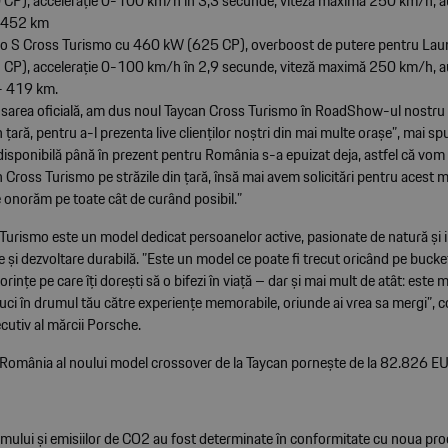
CP), accelerație 0-100 km/h în 3,3 secunde, viteză maximă 250 km/h, 
-452 km
bo S Cross Turismo cu 460 kW (625 CP), overboost de putere pentru Lau
CP), accelerație 0-100 km/h în 2,9 secunde, viteză maximă 250 km/h, 
- 419 km.
ansarea oficială, am dus noul Taycan Cross Turismo în RoadShow-ul nostru
 țară, pentru a-l prezenta live clienților noștri din mai multe orașe”, mai s
disponibilă până în prezent pentru România s-a epuizat deja, astfel că vom
Cross Turismo pe străzile din țară, însă mai avem solicitări pentru acest m
 onorăm pe toate cât de curând posibil.”
Turismo este un model dedicat persoanelor active, pasionate de natură și 
e și dezvoltare durabilă. ”Este un model ce poate fi trecut oricând pe bucket
orințe pe care îți dorești să o bifezi în viață – dar și mai mult de atât: este
uci în drumul tău către experiențe memorabile, oriunde ai vrea sa mergi”, 
cutiv al mărcii Porsche.
 România al noului model crossover de la Taycan pornește de la 82.826 E
umului și emisiilor de CO2 au fost determinate în conformitate cu noua pr