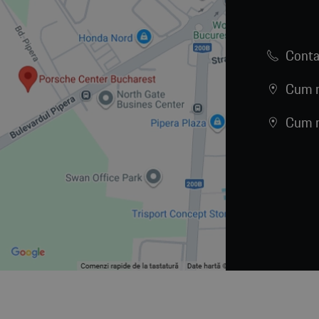
Conta
Cum n
Cum n