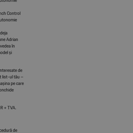
autonomie
nch Control
autonomie
 deja
pune Adrian
 vedea în
odel și
interesate de
 list-ul tău –
 mașina pe care
conchide
UR + TVA.
ocedură de