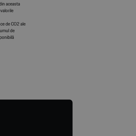
din aceasta
valorile
fice de CO2 ale
nsumul de
ponibilă