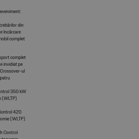
a eveniment:
rebărilor din
de încărcare
omobil complet
 sport complet
e invidiat pe
. Crossover-ul
 patru
ontrol 350 kW
ie (WLTP)
Control 420
onomie (WLTP)
h Control