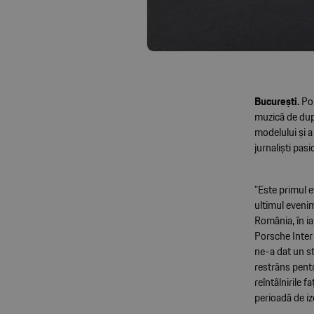
București.
Por
muzică de după
modelului și a
jurnaliști pa
”Este primul e
ultimul eveni
România, în i
Porsche Inter
ne-a dat un st
restrâns pentr
reîntâlnirile f
perioadă de iz