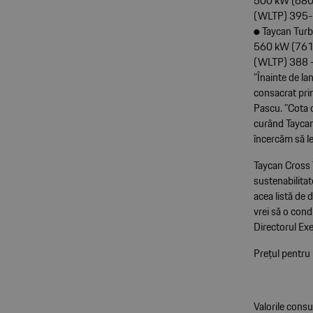
500 kW (680 
(WLTP) 395
● Taycan Tur
560 kW (761 
(WLTP) 388 
”Înainte de l
consacrat prin
Pascu. ”Cota 
curând Taycan 
încercăm să le
Taycan Cross 
sustenabilitat
acea listă de d
vrei să o cond
Directorul Exe
Prețul pentru
Valorile cons