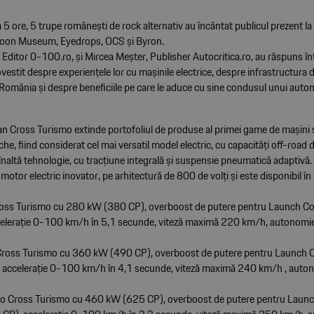
 5 ore, 5 trupe românești de rock alternativ au încântat publicul prezent l
Moon Museum, Eyedrops, OCS și Byron.
 Editor 0-100.ro, și Mircea Meșter, Publisher Autocritica.ro, au răspuns înt
ovestit despre experiențele lor cu mașinile electrice, despre infrastructura 
n România și despre beneficiile pe care le aduce cu sine condusul unui aut
n Cross Turismo extinde portofoliul de produse al primei game de mașini
che, fiind considerat cel mai versatil model electric, cu capacități off-road d
înaltă tehnologie, cu tracțiune integrală și suspensie pneumatică adaptivă
motor electric inovator, pe arhitectură de 800 de volți și este disponibil în
ross Turismo cu 280 kW (380 CP), overboost de putere pentru Launch C
celerație 0-100 km/h în 5,1 secunde, viteză maximă 220 km/h, autonom
Cross Turismo cu 360 kW (490 CP), overboost de putere pentru Launch 
 accelerație 0-100 km/h în 4,1 secunde, viteză maximă 240 km/h , aut
bo Cross Turismo cu 460 kW (625 CP), overboost de putere pentru Launc