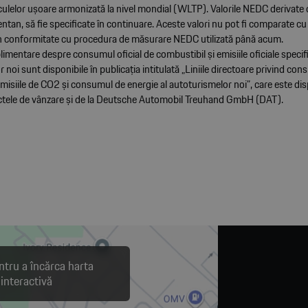
culelor ușoare armonizată la nivel mondial (WLTP). Valorile NEDC derivate 
tan, să fie specificate în continuare. Aceste valori nu pot fi comparate cu 
n conformitate cu procedura de măsurare NEDC utilizată până acum.
limentare despre consumul oficial de combustibil și emisiile oficiale speci
 noi sunt disponibile în publicația intitulată „Liniile directoare privind co
misiile de CO2 și consumul de energie al autoturismelor noi”, care este dis
nctele de vânzare și de la Deutsche Automobil Treuhand GmbH (DAT).
ntru a încărca harta
interactivă