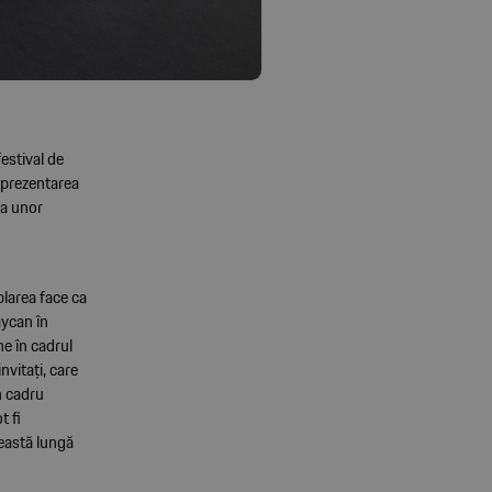
estival de
s prezentarea
ea unor
plarea face ca
aycan în
e în cadrul
vitați, care
n cadru
t fi
ceastă lungă