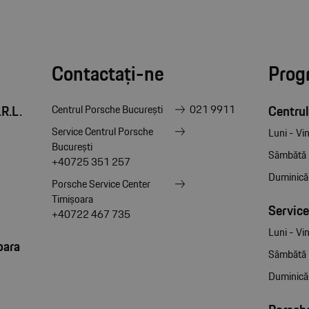
Contactați-ne
Prog
R.L.
Centrul
Centrul Porsche București
021 9911
Service Centrul Porsche
Luni - Vin
București
Sâmbătă
+40725 351 257
Duminică
Porsche Service Center
Timișoara
Service
+40722 467 735
Luni - Vin
oara
Sâmbătă
Duminică