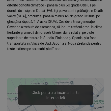
diferite condiții climatice - până la plus 50 grade Celsius pe
dunele de nisip din Dubai (EAU) și pe versanții prăfuiți din Death
Valley (SUA), precum și până la minus 45 de grade Celsius, pe
gheață și zăpadă, în Alaska (SUA). Cea de-a treia generație
Cayenne a trebuit, de asemenea, să îndure traficul greoi în clima
fierbinte și umedă din orașele Chinei, dar a rulat și pe piste
superioare de testare în Suedia, Finlanda și Spania, și a fost
transportată în Africa de Sud, Japonia și Noua Zeelandă pentru
teste extinse pe carosabil și offroad.
Click pentru a încărca harta
interactivă