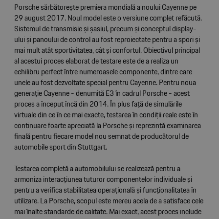
Porsche sărbătorește premiera mondială a noului Cayenne pe
29 august 2017. Noul model este o versiune complet refăcută.
Sistemul de transmisie și șasiul, precum și conceptul display-
ului și panoului de control au fost reproiectate pentru a spori și
mai mult atât sportivitatea, cât și confortul. Obiectivul principal
al acestui proces elaborat de testare este de a realiza un
echilibru perfect între numeroasele componente, dintre care
unele au fost dezvoltate special pentru Cayenne. Pentru noua
generație Cayenne - denumită E3 în cadrul Porsche - acest
proces a început încă din 2014. În plus față de simulările
virtuale din ce în ce mai exacte, testarea în condiții reale este în
continuare foarte apreciată la Porsche și reprezintă examinarea
finală pentru fiecare model nou semnat de producătorul de
automobile sport din Stuttgart.
Testarea completă a automobilului se realizează pentru a
armoniza interacțiunea tuturor componentelor individuale și
pentru a verifica stabilitatea operațională și funcționalitatea în
utilizare. La Porsche, scopul este mereu acela de a satisface cele
mai înalte standarde de calitate. Mai exact, acest proces include