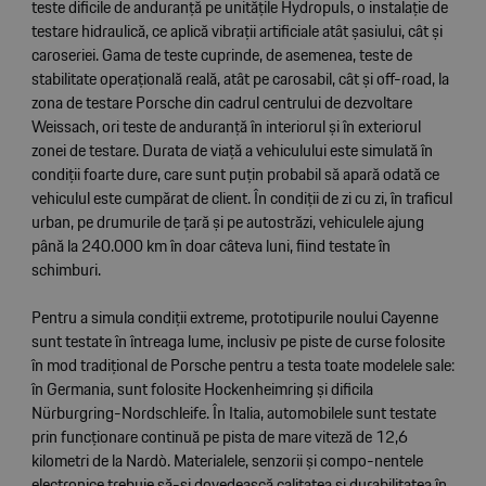
teste dificile de anduranță pe unitățile Hydropuls, o instalație de
testare hidraulică, ce aplică vibrații artificiale atât șasiului, cât și
caroseriei. Gama de teste cuprinde, de asemenea, teste de
stabilitate operațională reală, atât pe carosabil, cât și off-road, la
zona de testare Porsche din cadrul centrului de dezvoltare
Weissach, ori teste de anduranță în interiorul și în exteriorul
zonei de testare. Durata de viață a vehiculului este simulată în
condiții foarte dure, care sunt puțin probabil să apară odată ce
vehiculul este cumpărat de client. În condiții de zi cu zi, în traficul
urban, pe drumurile de țară și pe autostrăzi, vehiculele ajung
până la 240.000 km în doar câteva luni, fiind testate în
schimburi.
Pentru a simula condiții extreme, prototipurile noului Cayenne
sunt testate în întreaga lume, inclusiv pe piste de curse folosite
în mod tradițional de Porsche pentru a testa toate modelele sale:
în Germania, sunt folosite Hockenheimring și dificila
Nürburgring-Nordschleife. În Italia, automobilele sunt testate
prin funcționare continuă pe pista de mare viteză de 12,6
kilometri de la Nardò. Materialele, senzorii și compo-nentele
electronice trebuie să-și dovedească calitatea și durabilitatea în