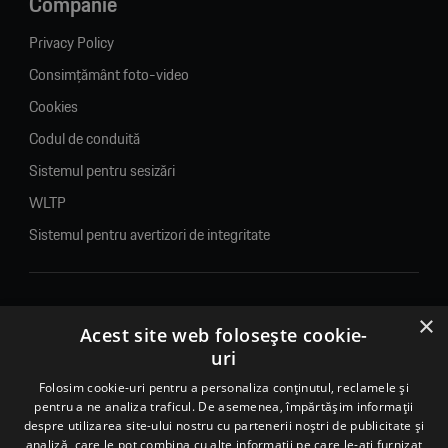
Companie
Privacy Policy
Consimțământ foto-video
Cookies
Codul de conduită
Sistemul pentru sesizări
WLTP
Sistemul pentru avertizori de integritate
×
© 2026. Porsche Inter Auto Romania. Toate drepturile rezervate.
Acest site web folosește cookie-
uri
Porsche Inter Auto Romania SRL
RO22188461 J2007002067233
Folosim cookie-uri pentru a personaliza conținutul, reclamele și
pentru a ne analiza traficul. De asemenea, împărtășim informații
B-dul Pipera, nr. 2, Sala 1, Etaj 2, Voluntari, jud.Ilfov - sediu
despre utilizarea site-ului nostru cu partenerii noștri de publicitate și
social
analiză, care le pot combina cu alte informații pe care le-ați furnizat