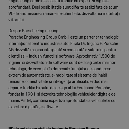
Engineering combină această tradiție cu expertiza digitală
aprofundată. Deși posibilitățile sunt diferite astăzi față de acum
90 de ani, misiunea rămâne neschimbată: dezvoltarea mobilității
viitorului.
Despre Porsche Engineering
Porsche Engineering Group GmbH este un partener tehnologic
internațional pentru industria auto. Filiala Dr. Ing. hc F. Porsche
AG dezvoltă mașina inteligentă și conectată a viitorului pentru
clienții săi - inclusiv funcții și software. Aproximativ 1.500 de
ingineri și dezvoltatori de software sunt dedicați celor mai noi
tehnologii, de exemplu în domeniile funcțiilor de conducere
extrem de automatizate, e-mobilitate și sisteme de înaltă
tensiune, conectivitate și inteligență artificială. Ei duc mai
departe tradiția biroului de design al lui Ferdinand Porsche,
fondat în 1931, și dezvoltă tehnologiile vehiculelor digitale de
mâine. Astfel, combină expertiza aprofundată a vehiculelor cu
expertiza digitală și software.
90 de ani de servicii de inginerie Porsche: Repere