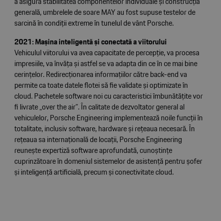
a asigura stabilitatea componentelor individuale și construcția
generală, umbrelele de soare MAY au fost supuse testelor de
sarcină în condiții extreme în tunelul de vânt Porsche.
2021: Mașina inteligentă și conectată a viitorului
Vehiculul viitorului va avea capacitate de percepție, va procesa
impresiile, va învăța și astfel se va adapta din ce în ce mai bine
cerințelor. Redirecționarea informațiilor către back-end va
permite ca toate datele flotei să fie validate și optimizate în
cloud. Pachetele software noi cu caracteristici îmbunătățite vor
fi livrate „over the air”. În calitate de dezvoltator general al
vehiculelor, Porsche Engineering implementează noile funcții în
totalitate, inclusiv software, hardware și rețeaua necesară. În
rețeaua sa internațională de locații, Porsche Engineering
reunește expertiză software aprofundată, cunoștințe
cuprinzătoare în domeniul sistemelor de asistență pentru șofer
și inteligență artificială, precum și conectivitate cloud.