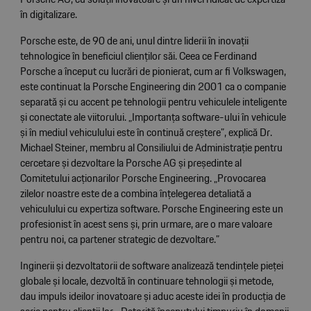
în digitalizare.
Porsche este, de 90 de ani, unul dintre liderii în inovații
tehnologice în beneficiul clienților săi. Ceea ce Ferdinand
Porsche a început cu lucrări de pionierat, cum ar fi Volkswagen,
este continuat la Porsche Engineering din 2001 ca o companie
separată și cu accent pe tehnologii pentru vehiculele inteligente
și conectate ale viitorului. „Importanța software-ului în vehicule
și în mediul vehiculului este în continuă creștere”, explică Dr.
Michael Steiner, membru al Consiliului de Administrație pentru
cercetare și dezvoltare la Porsche AG și președinte al
Comitetului acționarilor Porsche Engineering. „Provocarea
zilelor noastre este de a combina înțelegerea detaliată a
vehiculului cu expertiza software. Porsche Engineering este un
profesionist în acest sens și, prin urmare, are o mare valoare
pentru noi, ca partener strategic de dezvoltare.”
Inginerii și dezvoltatorii de software analizează tendințele pieței
globale și locale, dezvoltă în continuare tehnologii și metode,
dau impuls ideilor inovatoare și aduc aceste idei în producția de