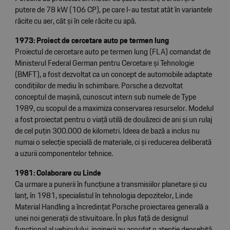
putere de 78 kW (106 CP), pe care l-au testat atât în variantele
răcite cu aer, cât și în cele răcite cu apă.
1973: Proiect de cercetare auto pe termen lung
Proiectul de cercetare auto pe termen lung (FLA) comandat de
Ministerul Federal German pentru Cercetare și Tehnologie
(BMFT), a fost dezvoltat ca un concept de automobile adaptate
condițiilor de mediu în schimbare. Porsche a dezvoltat
conceptul de mașină, cunoscut intern sub numele de Type
1989, cu scopul de a maximiza conservarea resurselor. Modelul
a fost proiectat pentru o viață utilă de douăzeci de ani și un rulaj
de cel puțin 300.000 de kilometri. Ideea de bază a inclus nu
numai o selecție specială de materiale, ci și reducerea deliberată
a uzurii componentelor tehnice.
1981: Colaborare cu Linde
Ca urmare a punerii în funcțiune a transmisiilor planetare și cu
lanț, în 1981, specialistul în tehnologia depozitelor, Linde
Material Handling a încredințat Porsche proiectarea generală a
unei noi generații de stivuitoare. În plus față de designul
funcțional al vehiculului, inginerii au acordat o atenție deosebită