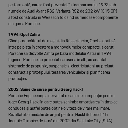
performanță, care a fost prezentat în toamna anului 1993 sub
numele de Audi Avant RS2. Varianta RS2 de 232 kW (315 CP)
a fost construită în Weissach folosind numeroase componente
din gama Porsche.
1994: Opel Zafira
Când producătorul de mașini din Rüsselsheim, Opel, a dorit să
intre pe piața în creștere a monovolumelor compacte, a cerut
Porsche să dezvolte Zafira pe baza modelului Astra în 1994.
Inginerii Porsche au proiectat caroseria în alb, au adaptat
sistemele de propulsie, suspensie și electricitate și au preluat
construcția prototipului, testarea vehiculelor și planificarea
producției.
2002: Sanie de curse pentru Georg Hackl
Porsche Engineering a dezvoltat o sanie de competiție pentru
luger Georg Hackl în care putea schimba amortizarea în timp ce
conducea și astfel putea obține o viteză de virare mai mare.
Rezultatul: o medalie de argint pentru „Hackl Schorsch” la
Jocurile Olimpice de iarnă din 2002 din Salt Lake City (SUA).