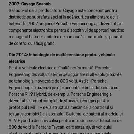
2007: Cayago Seabob
Seabob-ul de la producătorul Cayago este conceput pentru
distracție pe suprafața apei și în adâncuri, cu alimentare de la
baterie. În 2007, inginerii Porsche Engineering au dezvoltat trei
componente electronice pentru dispozitivul de sporturi nautice:
managerul bateriei, unitatea de comandă a motorului și panoul
de control cu afișaj grafic.
Din 2014: tehnologie de înaltă tensiune pentru vehicule
electrice
Pentru vehicule electrice de înaltă performanță, Porsche
Engineering dezvoltă sisteme de acționare și alte soluții bazate
pe tehnologia inovatoare de 800 volți. Astfel, Porsche
Engineering se bazează pe o experiență extinsă dobândită cu
Porsche 919 Hybrid, de exemplu. Porsche Engineering a
dezvoltat sistemul complet de stocare a energiei pentru
prototipul LMP1 - de la structura mecanică la controlul și
testarea completă a sistemului. Sistemul de baterii al modelului
919 Hybrid a deschis calea pentru introducerea arhitecturii de
800 de volți la Porsche Taycan, care astăzi ajută vehiculul
electric să atingă performanțe de conducere remarcabile.