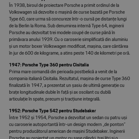
În 1938, biroul de proiectare Porsche a primit ordinul de la
Volkswagen să dezvolte o mașină de curse bazată pe Porsche
Type 60, care urma să concureze într-o cursă pe distanțe lungi
de la Berlin la Roma. Sub denumirea internă Type 64, inginerii
Porsche au dezvoltat trei modele coupé de curse până în
primăvara anului 1939. Cu o caroserie simplificată din aluminiu
și un motor boxer Volkswagen modificat, mașina, care cântărea
în jur de 600 de kilograme, a atins peste 140 de kilometri pe oră.
1947: Porsche Type 360 pentru Cisitalia
Prima mare comandă din perioada postbelică a venit de la
compania italiană Cisitalia. Rezultatul, mașina de curse Type 360
finalizată în 1947, a prezentat un șasiu de ultimă generație cu
brațe longitudinale duble în față și ax oscilant cu dublă
articulație în spate, precum și tracțiune integrală.
1952: Porsche Type 542 pentru Studebaker
Între 1952 și 1954, Porsche a dezvoltat un sedan cu patru uși
cu caroserie autoportantă într-un design modern „de ponton”
pentru producătorul american de mașini Studebaker. Inginerii
Porsche au proiectat un motor cu șase cilindri, trei litri și o