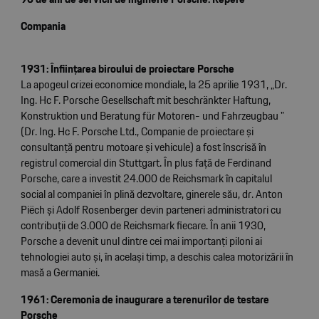
Compania
1931: Înființarea biroului de proiectare Porsche
La apogeul crizei economice mondiale, la 25 aprilie 1931, „Dr.
Ing. Hc F. Porsche Gesellschaft mit beschränkter Haftung,
Konstruktion und Beratung für Motoren- und Fahrzeugbau "
(Dr. Ing. Hc F. Porsche Ltd., Companie de proiectare și
consultanță pentru motoare și vehicule) a fost înscrisă în
registrul comercial din Stuttgart. În plus față de Ferdinand
Porsche, care a investit 24.000 de Reichsmark în capitalul
social al companiei în plină dezvoltare, ginerele său, dr. Anton
Piëch și Adolf Rosenberger devin parteneri administratori cu
contribuții de 3.000 de Reichsmark fiecare. În anii 1930,
Porsche a devenit unul dintre cei mai importanți piloni ai
tehnologiei auto și, în același timp, a deschis calea motorizării în
masă a Germaniei.
1961: Ceremonia de inaugurare a terenurilor de testare
Porsche