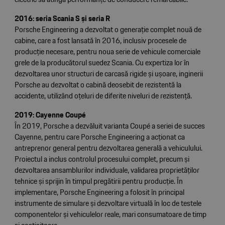
2016: seria Scania S și seria R
Porsche Engineering a dezvoltat o generație complet nouă de
cabine, care a fost lansată în 2016, inclusiv procesele de
producție necesare, pentru noua serie de vehicule comerciale
grele de la producătorul suedez Scania. Cu expertiza lor în
dezvoltarea unor structuri de carcasă rigide și ușoare, inginerii
Porsche au dezvoltat o cabină deosebit de rezistentă la
accidente, utilizând oțeluri de diferite niveluri de rezistență.
2019: Cayenne Coupé
În 2019, Porsche a dezvăluit varianta Coupé a seriei de succes
Cayenne, pentru care Porsche Engineering a acționat ca
antreprenor general pentru dezvoltarea generală a vehiculului.
Proiectul a inclus controlul procesului complet, precum și
dezvoltarea ansamblurilor individuale, validarea proprietăților
tehnice și sprijin în timpul pregătirii pentru producție. În
implementare, Porsche Engineering a folosit în principal
instrumente de simulare și dezvoltare virtuală în loc de testele
componentelor și vehiculelor reale, mari consumatoare de timp