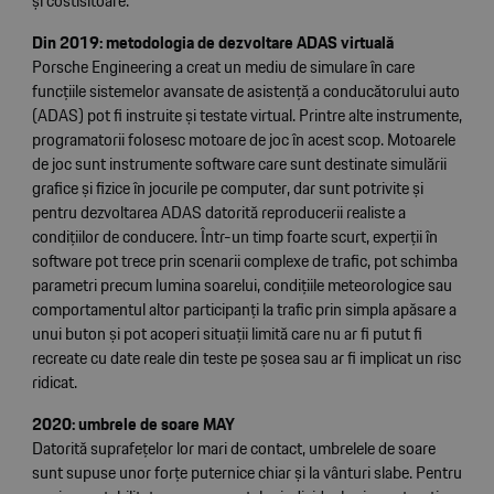
și costisitoare.
Din 2019: metodologia de dezvoltare ADAS virtuală
Porsche Engineering a creat un mediu de simulare în care
funcțiile sistemelor avansate de asistență a conducătorului auto
(ADAS) pot fi instruite și testate virtual. Printre alte instrumente,
programatorii folosesc motoare de joc în acest scop. Motoarele
de joc sunt instrumente software care sunt destinate simulării
grafice și fizice în jocurile pe computer, dar sunt potrivite și
pentru dezvoltarea ADAS datorită reproducerii realiste a
condițiilor de conducere. Într-un timp foarte scurt, experții în
software pot trece prin scenarii complexe de trafic, pot schimba
parametri precum lumina soarelui, condițiile meteorologice sau
comportamentul altor participanți la trafic prin simpla apăsare a
unui buton și pot acoperi situații limită care nu ar fi putut fi
recreate cu date reale din teste pe șosea sau ar fi implicat un risc
ridicat.
2020: umbrele de soare MAY
Datorită suprafețelor lor mari de contact, umbrelele de soare
sunt supuse unor forțe puternice chiar și la vânturi slabe. Pentru