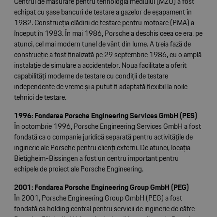
Centrul de măsurare pentru tehnologia mediului (MZU) a fost
echipat cu șase bancuri de testare a gazelor de eșapament în
1982. Construcția clădirii de testare pentru motoare (PMA) a
început în 1983. În mai 1986, Porsche a deschis ceea ce era, pe
atunci, cel mai modern tunel de vânt din lume. A treia fază de
construcție a fost finalizată pe 29 septembrie 1986, cu o amplă
instalație de simulare a accidentelor. Noua facilitate a oferit
capabilități moderne de testare cu condiții de testare
independente de vreme și a putut fi adaptată flexibil la noile
tehnici de testare.
1996: Fondarea Porsche Engineering Services GmbH (PES)
În octombrie 1996, Porsche Engineering Services GmbH a fost
fondată ca o companie juridică separată pentru activitățile de
inginerie ale Porsche pentru clienți externi. De atunci, locația
Bietigheim-Bissingen a fost un centru important pentru
echipele de proiect ale Porsche Engineering.
2001: Fondarea Porsche Engineering Group GmbH (PEG)
În 2001, Porsche Engineering Group GmbH (PEG) a fost
fondată ca holding central pentru servicii de inginerie de către