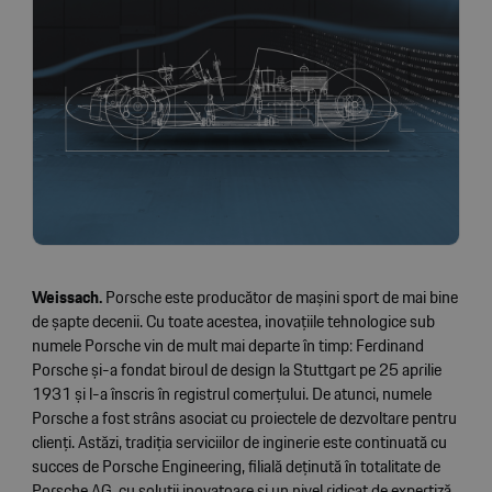
Weissach.
Porsche este producător de mașini sport de mai bine
de șapte decenii. Cu toate acestea, inovațiile tehnologice sub
numele Porsche vin de mult mai departe în timp: Ferdinand
Porsche și-a fondat biroul de design la Stuttgart pe 25 aprilie
1931 și l-a înscris în registrul comerțului. De atunci, numele
Porsche a fost strâns asociat cu proiectele de dezvoltare pentru
clienți. Astăzi, tradiția serviciilor de inginerie este continuată cu
succes de Porsche Engineering, filială deținută în totalitate de
Porsche AG, cu soluții inovatoare și un nivel ridicat de expertiză