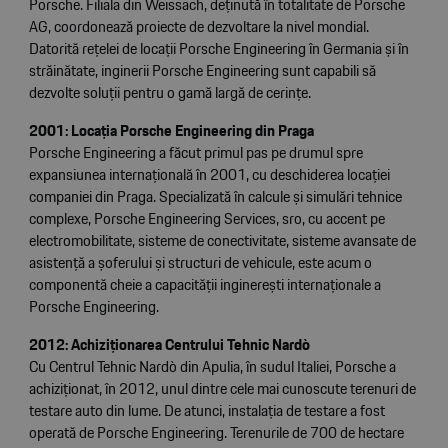
Porsche. Filiala din Weissach, deținută în totalitate de Porsche
AG, coordonează proiecte de dezvoltare la nivel mondial.
Datorită rețelei de locații Porsche Engineering în Germania și în
străinătate, inginerii Porsche Engineering sunt capabili să
dezvolte soluții pentru o gamă largă de cerințe.
2001: Locația Porsche Engineering din Praga
Porsche Engineering a făcut primul pas pe drumul spre
expansiunea internațională în 2001, cu deschiderea locației
companiei din Praga. Specializată în calcule și simulări tehnice
complexe, Porsche Engineering Services, sro, cu accent pe
electromobilitate, sisteme de conectivitate, sisteme avansate de
asistență a șoferului și structuri de vehicule, este acum o
componentă cheie a capacității inginerești internaționale a
Porsche Engineering.
2012: Achiziționarea Centrului Tehnic Nardò
Cu Centrul Tehnic Nardò din Apulia, în sudul Italiei, Porsche a
achiziționat, în 2012, unul dintre cele mai cunoscute terenuri de
testare auto din lume. De atunci, instalația de testare a fost
operată de Porsche Engineering. Terenurile de 700 de hectare