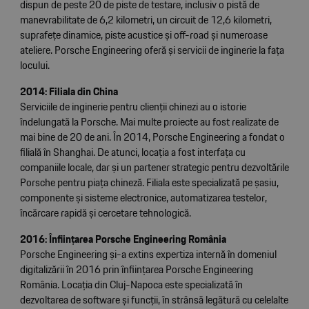
dispun de peste 20 de piste de testare, inclusiv o pistă de
manevrabilitate de 6,2 kilometri, un circuit de 12,6 kilometri,
suprafețe dinamice, piste acustice și off-road și numeroase
ateliere. Porsche Engineering oferă și servicii de inginerie la fața
locului.
2014: Filiala din China
Serviciile de inginerie pentru clienții chinezi au o istorie
îndelungată la Porsche. Mai multe proiecte au fost realizate de
mai bine de 20 de ani. În 2014, Porsche Engineering a fondat o
filială în Shanghai. De atunci, locația a fost interfața cu
companiile locale, dar și un partener strategic pentru dezvoltările
Porsche pentru piața chineză. Filiala este specializată pe șasiu,
componente și sisteme electronice, automatizarea testelor,
încărcare rapidă și cercetare tehnologică.
2016: Înființarea Porsche Engineering România
Porsche Engineering și-a extins expertiza internă în domeniul
digitalizării în 2016 prin înființarea Porsche Engineering
România. Locația din Cluj-Napoca este specializată în
dezvoltarea de software și funcții, în strânsă legătură cu celelalte