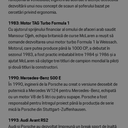
dezvoltării unui nou concept de scaun al șoferului bazat pe
cercetări privind ergonomia.
1983: Motor TAG Turbo Formula 1
Cu ajutorul sprijinului financiar al omului de afaceri arab saudit
Mansour Ojjeh, echipa britanică de curse McLaren a reușit să
comande dezvoltarea unui motor turbo Formula 1 la Weissach.
Motorul, care putea produce până la 1000 CP, a debutat în
sezonul 1983, a fost practic imbatabil între 1984 și 1986 și a
ajutat McLaren să câștige trei titluri de campion mondial la piloți
și două titluri la constructori.
1990: Mercedes-Benz 500 E
În 1990, inginerii de la Porsche au creat o versiune deosebit de
puternică a Mercedes W124 pentru Mercedes-Benz, echipată
cu un motor V8 de 5 litri cu patru supape. Porsche a fost
responsabil pentru întregul proiect până la producția de serie
mică la Porsche din Stuttgart-Zuffenhausen.
1993: Audi Avant RS2
Audi și Porsche au dezvoltat împreună un break sport de înaltă