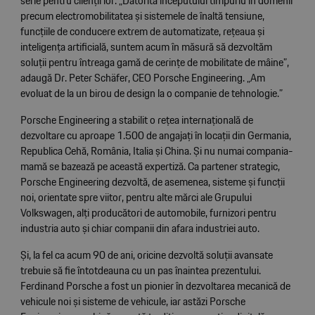
serie pentru clienții lor. „Datorită începutului timpuriu în domenii
precum electromobilitatea și sistemele de înaltă tensiune,
funcțiile de conducere extrem de automatizate, rețeaua și
inteligența artificială, suntem acum în măsură să dezvoltăm
soluții pentru întreaga gamă de cerințe de mobilitate de mâine”,
adaugă Dr. Peter Schäfer, CEO Porsche Engineering. „Am
evoluat de la un birou de design la o companie de tehnologie.”
Porsche Engineering a stabilit o rețea internațională de
dezvoltare cu aproape 1.500 de angajați în locații din Germania,
Republica Cehă, România, Italia și China. Și nu numai compania-
mamă se bazează pe această expertiză. Ca partener strategic,
Porsche Engineering dezvoltă, de asemenea, sisteme și funcții
noi, orientate spre viitor, pentru alte mărci ale Grupului
Volkswagen, alți producători de automobile, furnizori pentru
industria auto și chiar companii din afara industriei auto.
Și, la fel ca acum 90 de ani, oricine dezvoltă soluții avansate
trebuie să fie întotdeauna cu un pas înaintea prezentului.
Ferdinand Porsche a fost un pionier în dezvoltarea mecanică de
vehicule noi și sisteme de vehicule, iar astăzi Porsche