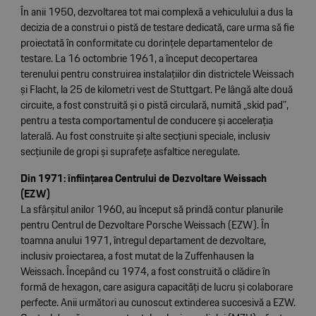
În anii 1950, dezvoltarea tot mai complexă a vehiculului a dus la
decizia de a construi o pistă de testare dedicată, care urma să fie
proiectată în conformitate cu dorințele departamentelor de
testare. La 16 octombrie 1961, a început decopertarea
terenului pentru construirea instalațiilor din districtele Weissach
și Flacht, la 25 de kilometri vest de Stuttgart. Pe lângă alte două
circuite, a fost construită și o pistă circulară, numită „skid pad”,
pentru a testa comportamentul de conducere și accelerația
laterală. Au fost construite și alte secțiuni speciale, inclusiv
secțiunile de gropi și suprafețe asfaltice neregulate.
Din 1971: înființarea Centrului de Dezvoltare Weissach
(EZW)
La sfârșitul anilor 1960, au început să prindă contur planurile
pentru Centrul de Dezvoltare Porsche Weissach (EZW). În
toamna anului 1971, întregul departament de dezvoltare,
inclusiv proiectarea, a fost mutat de la Zuffenhausen la
Weissach. Începând cu 1974, a fost construită o clădire în
formă de hexagon, care asigura capacități de lucru și colaborare
perfecte. Anii următori au cunoscut extinderea succesivă a EZW.