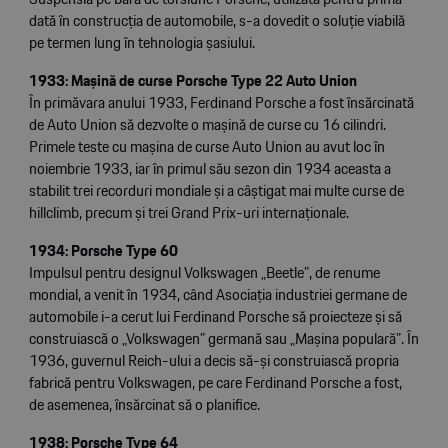
dată în construcția de automobile, s-a dovedit o soluție viabilă
pe termen lung în tehnologia șasiului.
1933: Mașină de curse Porsche Type 22 Auto Union
În primăvara anului 1933, Ferdinand Porsche a fost însărcinată
de Auto Union să dezvolte o mașină de curse cu 16 cilindri.
Primele teste cu mașina de curse Auto Union au avut loc în
noiembrie 1933, iar în primul său sezon din 1934 aceasta a
stabilit trei recorduri mondiale și a câștigat mai multe curse de
hillclimb, precum și trei Grand Prix-uri internaționale.
1934: Porsche Type 60
Impulsul pentru designul Volkswagen „Beetle”, de renume
mondial, a venit în 1934, când Asociația industriei germane de
automobile i-a cerut lui Ferdinand Porsche să proiecteze și să
construiască o „Volkswagen” germană sau „Mașina populară”. În
1936, guvernul Reich-ului a decis să-și construiască propria
fabrică pentru Volkswagen, pe care Ferdinand Porsche a fost,
de asemenea, însărcinat să o planifice.
1938: Porsche Type 64