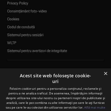
Privacy Policy
Consimțământ foto-video
Cookies
Codul de conduită
Sistemul pentru sesizări
WLTP
Sistemul pentru avertizori de integritate
×
© 2026. Porsche Inter Auto Romania. Toate drepturile rezervate.
Acest site web folosește cookie-
uri
Porsche Inter Auto Romania SRL
RO22188461 J2007002067233
Folosim cookie-uri pentru a personaliza conținutul, reclamele și
pentru a ne analiza traficul. De asemenea, împărtășim informații
B-dul Pipera, nr. 2, Sala 1, Etaj 2, Voluntari, jud.Ilfov - sediu
despre utilizarea site-ului nostru cu partenerii noștri de publicitate și
social
analiză, care le pot combina cu alte informații pe care le-ați furnizat
B-dul Pipera, nr. 1/X, Centrul Porsche București – PCB,
sau pe care le-au colectat din utilizarea serviciilor lor.
Află mai multe