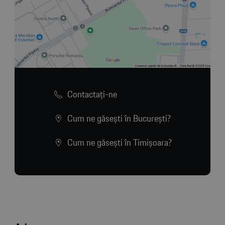
Contactaţi-ne
Cum ne găsești în București?
Cum ne găsești în Timișoara?