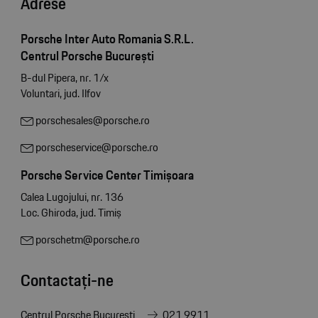
Adrese
Porsche Inter Auto Romania S.R.L.
Centrul Porsche București
B-dul Pipera, nr. 1/x
Voluntari, jud. Ilfov
porschesales@porsche.ro
porscheservice@porsche.ro
Porsche Service Center Timișoara
Calea Lugojului, nr. 136
Loc. Ghiroda, jud. Timiș
porschetm@porsche.ro
Contactați-ne
Centrul Porsche București
021 9911